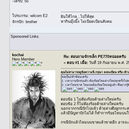
-ได้รับ: 55
โปรแกรม: wilcom E2
ฝันให้ไกล...ไปให้สุด
หากินมุ๊งมิ๊ง ไม่เบียดเบียนสังคม
จักรปัก: brother
Sponsored Links.
kochai
Re: สอบถามจักรเล็ก PE770หน่อยครับ
Hero Member
«
ตอบ #1 เมื่อ:
วันที่ 19 กันยายน พ.ศ. 2
คุณไม่สามารถดูข้อความนี้.กรุณา
ลงทะเบียน
หรือ
เข้า
ขอเป็น2หัวข้อนะครับ
1. เวลางานปักจบแล้ว ต้องร้อยไหมล่างใหม่ทุกครั้งไปห
2. เวลาไหมขาด ไหมบนต้องร้อยใหม่อยู่แล้ว ที่อยากรู้ค
ตอบข้อ 1 ไม่ต้องร้อยด้ายล่างใหม่ครับ
ตอบข้อ 2 ก็ไม่ต้องร้อยด้ายล่างใหม่ครับ
นอกจากกรณีปักไปแล้ว ด้ายล่างดึงลูกกระส
แล้วมีปัญหาปักไม่ได้ ก็ทำการร้อยไหมบนใ
กรณีปักแล้วไหมบนขาดแล้วขาดอีก อาจจะต้