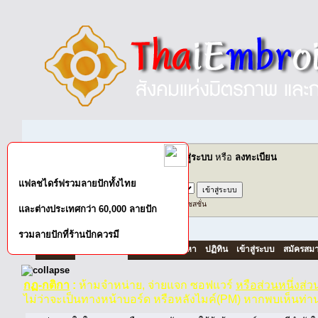
ยินดีต้อนรับคุณ,
บุคคลทั่วไป
กรุณา
เข้าสู่ระบบ
หรือ
ลงทะเบียน
ส่งอีเมล์ยืนยันการใช้งาน?
แฟลชไดร์ฟรวมลายปักทั้งไทย
เข้าสู่ระบบด้วยชื่อผู้ใช้ รหัสผ่าน และระยะเวลาในเซสชั่น
และต่างประเทศกว่า 60,000 ลายปัก
รวมลายปักที่ร้านปักควรมี
หน้าแรก
เว็บบอร์ด
ช่วยเหลือ
ค้นหา
ปฏิทิน
เข้าสู่ระบบ
สมัครสมา
กฏ-กติกา
:
ห้ามจำหน่าย, จ่ายแจก ซอฟแวร์
หรือส่วนหนึ่งส่
ไม่ว่าจะเป็นทางหน้าบอร์ด หรือหลังไมค์(PM) หากพบเห็นท่า