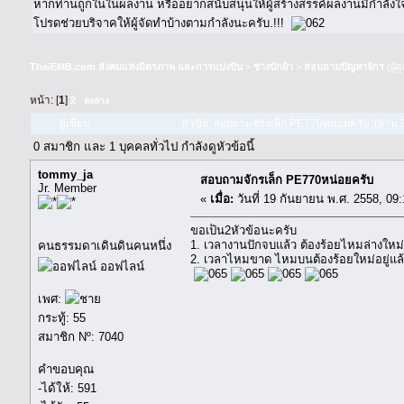
หากท่านถูกในในผลงาน หรืออยากสนับสนุนให้ผู้สร้างสรรค์ผลงานมีกำลัง
โปรดช่วยบริจาคให้ผู้จัดทำบ้างตามกำลังนะครับ.!!!
ThaiEMB.com สังคมแห่งมิตรภาพ และการแบ่งปัน
>
ช่างปักผ้า
>
สอบถามปัญหาจักร
(ผู้
หน้า: [
1
]
2
ลงล่าง
ผู้เขียน
หัวข้อ: สอบถามจักรเล็ก PE770หน่อยครับ (อ่าน 3
0 สมาชิก และ 1 บุคคลทั่วไป กำลังดูหัวข้อนี้
tommy_ja
สอบถามจักรเล็ก PE770หน่อยครับ
Jr. Member
«
เมื่อ:
วันที่ 19 กันยายน พ.ศ. 2558, 09:
ขอเป็น2หัวข้อนะครับ
1. เวลางานปักจบแล้ว ต้องร้อยไหมล่างใหม่
คนธรรมดาเดินดินคนหนึ่ง
2. เวลาไหมขาด ไหมบนต้องร้อยใหม่อยู่แล้ว 
ออฟไลน์
เพศ:
กระทู้: 55
สมาชิก Nº: 7040
คำขอบคุณ
-ได้ให้: 591