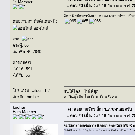
Jr. Member
«
ตอบ #3 เมื่อ:
วันที่ 19 กันยายน พ.ศ. 2
จักรเพิ่งซื้อมาเพิ่งแกะกล่อง ผมว่าน่าจ
คนธรรมดาเดินดินคนหนึ่ง
ออฟไลน์
เพศ:
กระทู้: 55
สมาชิก Nº: 7040
คำขอบคุณ
-ได้ให้: 591
-ได้รับ: 55
โปรแกรม: wilcom E2
ฝันให้ไกล...ไปให้สุด
หากินมุ๊งมิ๊ง ไม่เบียดเบียนสังคม
จักรปัก: brother
kochai
Re: สอบถามจักรเล็ก PE770หน่อยครับ
Hero Member
«
ตอบ #4 เมื่อ:
วันที่ 19 กันยายน พ.ศ. 2
คุณไม่สามารถดูข้อความนี้.กรุณา
ลงทะเบียน
หรือ
เข้า
ไฟล์ปักทดสอบไว้ดูไหมบน ไหมล่าง อันไหนตึงกว่ากัน