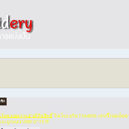
ชิก
วนใดของผลงานอันมีลิขสิทธิ์
ในเว็บบอร์ด Thaiemb แห่งนี้โดยเด็ดข
นจะถูกแบน User ถาวร.!!!