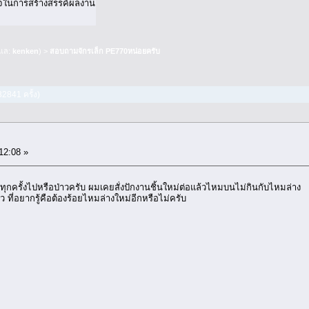
ใจในการสร้างสรรค์ผลงาน
ดูแล:
kenken
) >
สอบถามจักรเล็ก PE770หน่อยครับ
2841 ครั้ง)
12:08 »
ทุกครั้งไปหรือป่าวครับ ผมเคยสั่งปักงานชิ้นใหม่ต่อแล้วไหมบนไม่กินกับไหมล่าง
ที่อยากรู้คือต้องร้อยไหมล่างใหม่อีกหรือไม่ครับ