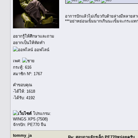
อาการปักแล้วไม่เกี่ยวกับด้ายล่างมีหลายส
***อย่าหย่อนเข็มมากเกินนะเข็มจะกระแทกก
อยากรู้ให้ศึกษาและถาม
อยากเป็นให้หัดทำ
ออฟไลน์
เพศ:
กระทู้: 616
สมาชิก Nº: 1767
คำขอบคุณ
-ได้ให้: 1618
-ได้รับ: 4192
โปรแกรม:
WINGS XP5 (7508)
จักรปัก: PE770 จีน
tommy_ja
Re: สอบถามจักรเล็ก PE770หน่อยครับ