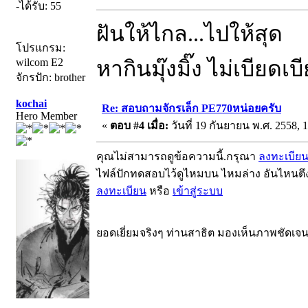
-ได้รับ: 55
ฝันให้ไกล...ไปให้สุด
โปรแกรม:
wilcom E2
หากินมุ๊งมิ๊ง ไม่เบียดเ
จักรปัก: brother
kochai
Re: สอบถามจักรเล็ก PE770หน่อยครับ
Hero Member
«
ตอบ #4 เมื่อ:
วันที่ 19 กันยายน พ.ศ. 2558, 1
คุณไม่สามารถดูข้อความนี้.กรุณา
ลงทะเบีย
ไฟล์ปักทดสอบไว้ดูไหมบน ไหมล่าง อันไหนตึ
ลงทะเบียน
หรือ
เข้าสู่ระบบ
ยอดเยี่ยมจริงๆ ท่านสาธิต มองเห็นภาพชัดเจ