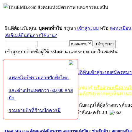
ยินดีต้อนรับคุณ,
บุคคลทั่วไป
กรุณา
เข้าสู่ระบบ
หรือ
ลงทะเบียน
ส่งอีเมล์ยืนยันการใช้งาน?
เข้าสู่ระบบด้วยชื่อผู้ใช้ รหัสผ่าน และระยะเวลาในเซสชั่น
หน้าแรก
เว็บบอร์ด
ช่วยเหลือ
ค้นหา
ปฏิทิน
เข้าสู่ระบบ
สมัครสมา
แฟลชไดร์ฟรวมลายปักทั้งไทย
กฏ-กติกา
:
ห้ามจำหน่าย, จ่ายแจก ซอฟแวร์
หรือส่วนหนึ่งส่วน
และต่างประเทศกว่า 60,000 ลาย
ไม่ว่าจะเป็นทางหน้าบอร์ด หรือหลังไมค์(PM) หากพบเห็นท่านจ
ปัก
หากท่านถูกในในผลงาน หรืออยากสนับสนุนให้ผู้สร้างสรรค์ผ
รวมลายปักที่ร้านปักควรมี
โปรดช่วยบริจาคให้ผู้จัดทำบ้างตามกำลังนะครับ.!!!
ThaiEMB.com สังคมแห่งมิตรภาพ และการแบ่งปัน
>
ช่างปักผ้า
>
สอบถามปัญ