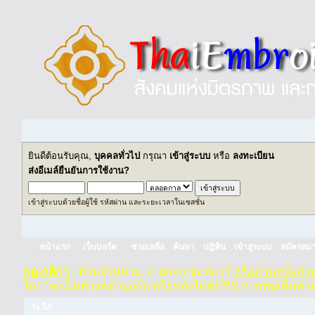
ยินดีต้อนรับคุณ,
บุคคลทั่วไป
กรุณา
เข้าสู่ระบบ
หรือ
ลงทะเบียน
ส่งอีเมล์ยืนยันการใช้งาน?
เข้าสู่ระบบด้วยชื่อผู้ใช้ รหัสผ่าน และระยะเวลาในเซสชั่น
หน้าแรก
เว็บบอร์ด
ช่วยเหลือ
ค้นหา
ปฏิทิน
เข้าสู่ระบบ
สมัครสมา
กฏ-กติกา
:
ห้ามจำหน่าย, จ่ายแจก ซอฟแวร์
หรือส่วนหนึ่งส่
ไม่ว่าจะเป็นทางหน้าบอร์ด หรือหลังไมค์(PM) หากพบเห็นท่า
ระวัง!