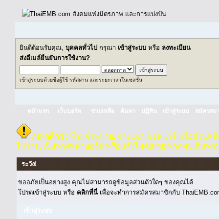
ยินดีต้อนรับคุณ,
บุคคลทั่วไป
กรุณา
เข้าสู่ระบบ
หรือ
ลงทะเบียน
ส่งอีเมล์ยืนยันการใช้งาน?
เข้าสู่ระบบด้วยชื่อผู้ใช้ รหัสผ่าน และระยะเวลาในเซสชั่น
หน้าแรก
เว็บบอร์ด
ช่วยเหลือ
ค้นหา
ปฏิทิน
เข้าสู่ระบบ
สมัครสมา
กฏ-กติกา
:
ห้ามจำหน่าย, จ่ายแจก ซอฟแวร์
หรือส่วนหนึ
ไม่ว่าจะเป็นทางหน้าบอร์ด หรือหลังไมค์(PM) หากพบเห็นท่า
ระวัง!
ขออภัยเป็นอย่างสูง คุณไม่สามารถดูข้อมูลส่วนตัวใดๆ ของคุณได้
โปรดเข้าสู่ระบบ หรือ
คลิกที่นี่
เพื่อจะทำการสมัครสมาชิกกับ ThaiEMB.com
เข้าสู่ระบบ