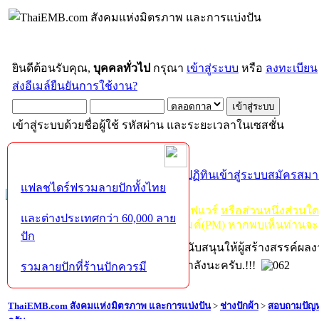
ยินดีต้อนรับคุณ,
บุคคลทั่วไป
กรุณา
เข้าสู่ระบบ
หรือ
ลงทะเบียน
ส่งอีเมล์ยืนยันการใช้งาน?
เข้าสู่ระบบด้วยชื่อผู้ใช้ รหัสผ่าน และระยะเวลาในเซสชั่น
หน้าแรก
เว็บบอร์ด
ช่วยเหลือ
ค้นหา
ปฏิทิน
เข้าสู่ระบบ
สมัครสมา
แฟลชไดร์ฟรวมลายปักทั้งไทย
กฏ-กติกา
:
ห้ามจำหน่าย, จ่ายแจก ซอฟแวร์
หรือส่วนหนึ่งส่วนใ
และต่างประเทศกว่า 60,000 ลาย
ไม่ว่าจะเป็นทางหน้าบอร์ด หรือหลังไมค์(PM) หากพบเห็นท่านจะ
ปัก
หากท่านถูกในในผลงาน หรืออยากสนับสนุนให้ผู้สร้างสรรค์ผล
โปรดช่วยบริจาคให้ผู้จัดทำบ้างตามกำลังนะครับ.!!!
รวมลายปักที่ร้านปักควรมี
ThaiEMB.com สังคมแห่งมิตรภาพ และการแบ่งปัน
>
ช่างปักผ้า
>
สอบถามปัญห