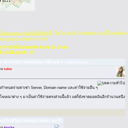
วนใดของผลงานอันมีลิขสิทธิ์
ในเว็บบอร์ด Thaiemb แห่งนี้โดยเด็ดข
นจะถูกแบน User ถาวร.!!!
 ๆ ผ่านไลน์โอเพนแชท สแกน Qr Code
่ภาพได้เลยจร้า..!!!
าชิกร่วมบริจาคสมทบทุนค่าใช้จ่ายต่าง ๆ ของ thaiemb
โดย
tukta
ึงกำหนดจ่ายค่าเช่า Server, Domain name และค่าใช้จ่ายอื่น ๆ
าโฆษณาต่าง ๆ มาเป็นค่าใช้จ่ายตรงส่วนนี้แล้ว แต่ก็ยังขาดยอดเงินอีกจำนวนหนึ่ง
ระเกียรติในหลวงครองราชย์ครบ ๗๐ ปี
โดย
krucha