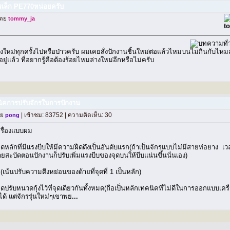
เล็ก PE770หน่อยครับ
โดย
tommy_ja
งใหม่ทุกครั้งไปหรือป่าวครับ ผมเคยสั่งปักงานชิ้นใหม่ต่อแล้วไหมบนไม่กินกับไหม
แล้ว ที่อยากรู้คือต้องร้อยไหมล่างใหม่อีกหรือไม่ครับ
ิคการปรับจักรในการปักงาน
ดย
| เข้าชม: 83752 | ความคิดเห็น: 30
pong
รื่องแบบผม
็นจุดหลักที่มีแรงบีบให้มีความฝืดตึงเป็นอันดับแรก(ถ้าเป็นจักรแบบไม่มีสายท่อยา
ยสะบัดตอนปักงานก็ปรับเพิ่มแรงบีบของจุดบนให้บีบแน่นขึ้นนั่นเอง)
 (เน้นปรับความตึงหย่อนของด้ายที่จุดที่ 1 เป็นหลัก)
ทำจุดปรับหนวดกุ้งไว้ที่จุดเดียวกันทั้งหมด(ถือเป็นหลักเทคนิคที่ไม่ดีในการออกแบบ
ด้ แต่จักรรุ่นใหม่ๆเขาพย
...