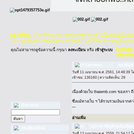
กฏ-กติกา
:
ห้ามจำหน่าย, จ่ายแจก ซอฟแวร์
หรือส่วนหนึ่งส่
ไม่ว่าจะเป็นทางหน้าบอร์ด หรือหลังไมค์(PM) หากพบเห็นท่า
คุยกันสด
คุณไม่สามารถดูข้อความนี้.กรุณา
ลงทะเบียน
หรือ
เข้าสู่ระบบ
หรือคลิกที
ขอเชิญสม
วันที่ 11 เมษายน พ.ศ. 2561, 14:48:39 
เข้าชม: 136160 | ความคิดเห็น: 29
เนื่องด้วยเว็บ thaiemb.com ของเรา ถ
ซึ่งแม้ทางเว็บ ฯ ได้รวบรวมเงินจากค่
ค้นหาด่วน
...
อ่านเพิ่ม
แจก ตราสัญลักษณ์เฉลิมพ
กระทู้ยอดนิยม
วันที่ 12 เมษายน พ.ศ. 2559, 21:54:12 