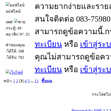
ความยากง่ายและราย
ออฟไลน์
สนใจติดต่อ 083-75980
เพศ:
กระทู้: 49
สามารถดูข้อความนี้.
สมาชิก Nº: 25
ทะเบียน
หรือ
เข้าสู่ระ
คำขอบคุณ
-ได้ให้: 188
คุณไม่สามารถดูข้อคว
-ได้รับ: 782
ทะเบียน
หรือ
เข้าสู่ระ
หน้า:
1
2
[
3
]
4
5
...
13
ขึ้นบน
กระโดดไป
Powered by SMF 1.1.