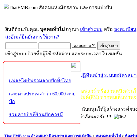
ยินดีต้อนรับคุณ,
บุคคลทั่วไป
กรุณา
เข้าสู่ระบบ
หรือ
ลงทะเบียน
ส่งอีเมล์ยืนยันการใช้งาน?
เข้าสู่ระบบด้วยชื่อผู้ใช้ รหัสผ่าน และระยะเวลาในเซสชั่น
หน้าแรก
เว็บบอร์ด
ช่วยเหลือ
ค้นหา
ปฏิทิน
เข้าสู่ระบบ
สมัครสมา
แฟลชไดร์ฟรวมลายปักทั้งไทย
กฏ-กติกา
:
ห้ามจำหน่าย, จ่ายแจก ซอฟแวร์
หรือส่วนหนึ่งส่วน
และต่างประเทศกว่า 60,000 ลาย
ไม่ว่าจะเป็นทางหน้าบอร์ด หรือหลังไมค์(PM) หากพบเห็นท่านจ
ปัก
หากท่านถูกในในผลงาน หรืออยากสนับสนุนให้ผู้สร้างสรรค์ผ
รวมลายปักที่ร้านปักควรมี
โปรดช่วยบริจาคให้ผู้จัดทำบ้างตามกำลังนะครับ.!!!
ThaiEMB.com สังคมแห่งมิตรภาพ และการแบ่งปัน
>
หมวดหมู่ทั่วไป
>
ห้องรั