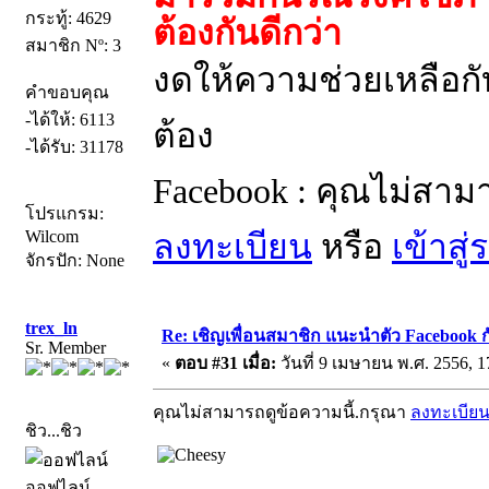
กระทู้: 4629
ต้องกันดีกว่า
สมาชิก Nº: 3
งดให้ความช่วยเหลือกั
คำขอบคุณ
-ได้ให้: 6113
ต้อง
-ได้รับ: 31178
Facebook : คุณไม่สาม
โปรแกรม:
Wilcom
ลงทะเบียน
หรือ
เข้าสู
จักรปัก: None
trex_ln
Re: เชิญเพื่อนสมาชิก แนะนำตัว Facebook ก
Sr. Member
«
ตอบ #31 เมื่อ:
วันที่ 9 เมษายน พ.ศ. 2556, 1
คุณไม่สามารถดูข้อความนี้.กรุณา
ลงทะเบีย
ชิว...ชิว
ออฟไลน์