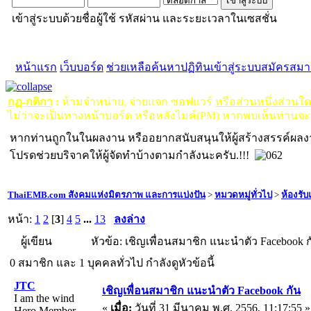
เข้าสู่ระบบด้วยชื่อผู้ใช้ รหัสผ่าน และระยะเวลาในเซสชั่น
หน้าแรก
เว็บบอร์ด
ช่วยเหลือ
ค้นหา
ปฏิทิน
เข้าสู่ระบบ
สมัครสมา
กฏ-กติกา
:
ห้ามจำหน่าย, จ่ายแจก ซอฟแวร์
หรือส่วนหนึ่งส่วนใ
ไม่ว่าจะเป็นทางหน้าบอร์ด หรือหลังไมค์(PM) หากพบเห็นท่านจะ
หากท่านถูกในในผลงาน หรืออยากสนับสนุนให้ผู้สร้างสรรค์ผล
โปรดช่วยบริจาคให้ผู้จัดทำบ้างตามกำลังนะครับ.!!!
ThaiEMB.com สังคมแห่งมิตรภาพ และการแบ่งปัน
>
หมวดหมู่ทั่วไป
>
ห้องรั
หน้า:
1
2
[
3
]
4
5
...
13
ลงล่าง
ผู้เขียน
หัวข้อ: เชิญเพื่อนสมาชิก แนะนำตัว Facebook กั
0 สมาชิก และ 1 บุคคลทั่วไป กำลังดูหัวข้อนี้
JTC
เชิญเพื่อนสมาชิก แนะนำตัว Facebook กัน
I am the wind
«
เมื่อ:
วันที่ 31 มีนาคม พ.ศ. 2556, 11:17:55 »
Hero Member