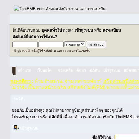
ยินดีต้อนรับคุณ,
บุคคลทั่วไป
กรุณา
เข้าสู่ระบบ
หรือ
ลงทะเบียน
ส่งอีเมล์ยืนยันการใช้งาน?
เข้าสู่ระบบด้วยชื่อผู้ใช้ รหัสผ่าน และระยะเวลาในเซสชั่น
หน้าแรก
เว็บบอร์ด
ช่วยเหลือ
ค้นหา
ปฏิทิน
เข้าสู่ระบบ
สมัครสมา
กฏ-กติกา
:
ห้ามจำหน่าย, จ่ายแจก ซอฟแวร์
หรือส่วนหนึ่งส่
ไม่ว่าจะเป็นทางหน้าบอร์ด หรือหลังไมค์(PM) หากพบเห็นท่า
ระวัง!
ขออภัยเป็นอย่างสูง คุณไม่สามารถดูข้อมูลส่วนตัวใดๆ ของคุณได้
โปรดเข้าสู่ระบบ หรือ
คลิกที่นี่
เพื่อจะทำการสมัครสมาชิกกับ ThaiEMB.com
เข้าสู่ระบบ
ชื่อผู้ใช้งาน: