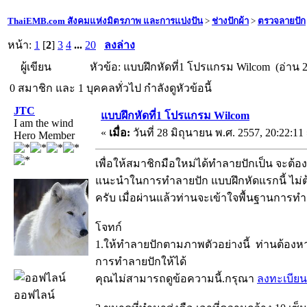
ThaiEMB.com สังคมแห่งมิตรภาพ และการแบ่งปัน
>
ช่างปักผ้า
>
ตรวจลายปัก
หน้า:
1
[
2
]
3
4
...
20
ลงล่าง
ผู้เขียน
หัวข้อ: แบบฝึกหัดที่1 โปรแกรม Wilcom (อ่าน 2
0 สมาชิก และ 1 บุคคลทั่วไป กำลังดูหัวข้อนี้
JTC
แบบฝึกหัดที่1 โปรแกรม Wilcom
I am the wind
«
เมื่อ:
วันที่ 28 มิถุนายน พ.ศ. 2557, 20:22:11
Hero Member
เพื่อให้สมาชิกมือใหม่ได้ทำลายปักเป็น จะต้
แนะนำในการทำลายปัก แบบฝึกหัดแรกนี้ ไม่ต้อ
ครับ เมื่อผ่านแล้วท่านจะเข้าใจพื้นฐานการทำ
โจทก์
1.ให้ทำลายปักตามภาพตัวอย่างนี้ ท่านต้องหาว
การทำลายปักให้ได้
คุณไม่สามารถดูข้อความนี้.กรุณา
ลงทะเบียน
ออฟไลน์