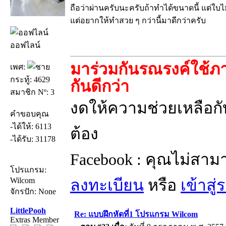
ถือว่าผ่านครับนะครับถ้าทำได้ขนาดนี้ แต่ใบไ
แต่อยากให้ทำสวย ๆ กว่านี้มาดีกว่าครับ
ออฟไลน์
มาร่วมกันรณรงค์ใช้ภา
เพศ:
กระทู้: 4629
กันดีกว่า
สมาชิก Nº: 3
งดให้ความช่วยเหลือกับ
คำขอบคุณ
-ได้ให้: 6113
ต้อง
-ได้รับ: 31178
Facebook : คุณไม่สาม
โปรแกรม:
Wilcom
ลงทะเบียน
หรือ
เข้าสู
จักรปัก: None
LittlePooh
Re: แบบฝึกหัดที่1 โปรแกรม Wilcom
Extras Member