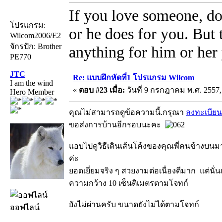
If you love someone, do
โปรแกรม:
or he does for you. But
Wilcom2006/E2
จักรปัก: Brother
anything for him or her 
PE770
JTC
Re: แบบฝึกหัดที่1 โปรแกรม Wilcom
I am the wind
«
ตอบ #23 เมื่อ:
วันที่ 9 กรกฎาคม พ.ศ. 2557,
Hero Member
คุณไม่สามารถดูข้อความนี้.กรุณา
ลงทะเบียน
ขอส่งการบ้านอีกรอบนะคะ
แอบไปดูวิธีเดินเส้นโค้งของคุณพี่คนข้างบนม
ค่ะ
ยอดเยี่ยมจริง ๆ สวยงามต่อเนื่องดีมาก แต่นั่น
ความกว้าง 10 เซ็นติเมตรตามโจทก์
ยังไม่ผ่านครับ ขนาดยังไม่ได้ตามโจทก์
ออฟไลน์