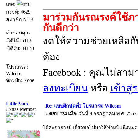
เพศ:
กระทู้: 4629
มาร่วมกันรณรงค์ใช้ภา
สมาชิก Nº: 3
กันดีกว่า
คำขอบคุณ
งดให้ความช่วยเหลือกับ
-ได้ให้: 6113
-ได้รับ: 31178
ต้อง
โปรแกรม:
Facebook : คุณไม่สาม
Wilcom
จักรปัก: None
ลงทะเบียน
หรือ
เข้าสู
LittlePooh
Re: แบบฝึกหัดที่1 โปรแกรม Wilcom
Extras Member
«
ตอบ #24 เมื่อ:
วันที่ 9 กรกฎาคม พ.ศ. 2557,
ได้ค่ะอาจารย์ เดี๋ยวขอไปหาวิธีทำแป้บนึงน