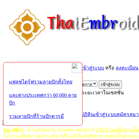
ยินดีต้อนรับคุณ,
บุคคลทั่วไป
กรุณา
เข้าสู่ระบบ
หรือ
ลงทะเบียน
ส่งอีเมล์ยืนยันการใช้งาน?
แฟลชไดร์ฟรวมลายปักทั้งไทย
เข้าสู่ระบบด้วยชื่อผู้ใช้ รหัสผ่าน และระยะเวลาในเซสชั่น
และต่างประเทศกว่า 60,000 ลาย
ปัก
หน้าแรก
เว็บบอร์ด
ช่วยเหลือ
ค้นหา
ปฏิทิน
เข้าสู่ระบบ
สมัครสมา
รวมลายปักที่ร้านปักควรมี
กฏ-กติกา
:
ห้ามจำหน่าย, จ่ายแจก ซอฟแวร์
หรือส่วนหนึ่งส่วนใ
ไม่ว่าจะเป็นทางหน้าบอร์ด หรือหลังไมค์(PM) หากพบเห็นท่านจะ