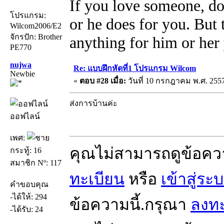
If you love someone, do
โปรแกรม:
or he does for you. But
Wilcom2006/E2
จักรปัก: Brother
anything for him or her 
PE770
nujwa
Re: แบบฝึกหัดที่1 โปรแกรม Wilcom
Newbie
«
ตอบ #28 เมื่อ:
วันที่ 10 กรกฎาคม พ.ศ. 2557
ส่งการบ้านค่ะ
ออฟไลน์
เพศ:
คุณไม่สามารถดูข้อคว
กระทู้: 16
สมาชิก Nº: 117
ทะเบียน
หรือ
เข้าสู่ระ
คำขอบคุณ
-ได้ให้: 294
ข้อความนี้.กรุณา
ลงทะ
-ได้รับ: 24