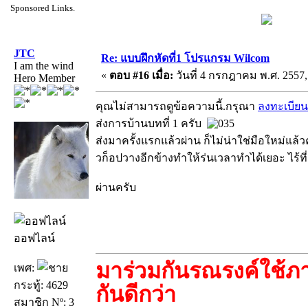
Sponsored Links.
JTC
Re: แบบฝึกหัดที่1 โปรแกรม Wilcom
I am the wind
«
ตอบ #16 เมื่อ:
วันที่ 4 กรกฎาคม พ.ศ. 2557,
Hero Member
คุณไม่สามารถดูข้อความนี้.กรุณา
ลงทะเบียน
ส่งการบ้านบทที่ 1 ครับ
ส่งมาครั้งแรกแล้วผ่าน ก็ไม่น่าใช่มือใหม่แล้ว
วก็อปวางอีกข้างทำให้ร่นเวลาทำได้เยอะ ไร้ที่
ผ่านครับ
ออฟไลน์
มาร่วมกันรณรงค์ใช้ภา
เพศ:
กระทู้: 4629
กันดีกว่า
สมาชิก Nº: 3