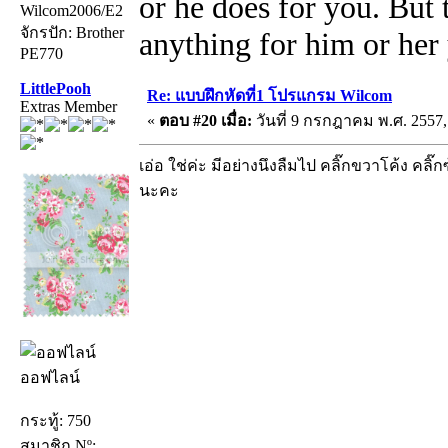
or he does for you. But
Wilcom2006/E2
จักรปัก: Brother
anything for him or her 
PE770
LittlePooh
Re: แบบฝึกหัดที่1 โปรแกรม Wilcom
Extras Member
«
ตอบ #20 เมื่อ:
วันที่ 9 กรกฎาคม พ.ศ. 2557,
เอ่อ ใช่ค่ะ มีอย่างนึงลืมไป คลิ๊กขวาโค้ง คลิ
นะคะ
ออฟไลน์
กระทู้: 750
สมาชิก Nº: