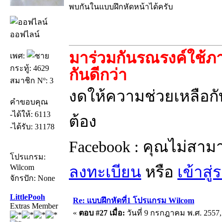
พบกันในแบบฝึกหัดหน้าได้ครับ
ออฟไลน์
มาร่วมกันรณรงค์ใช้ภา
เพศ:
กระทู้: 4629
กันดีกว่า
สมาชิก Nº: 3
งดให้ความช่วยเหลือกับ
คำขอบคุณ
-ได้ให้: 6113
ต้อง
-ได้รับ: 31178
Facebook : คุณไม่สาม
โปรแกรม:
Wilcom
ลงทะเบียน
หรือ
เข้าสู
จักรปัก: None
LittlePooh
Re: แบบฝึกหัดที่1 โปรแกรม Wilcom
Extras Member
«
ตอบ #27 เมื่อ:
วันที่ 9 กรกฎาคม พ.ศ. 2557,