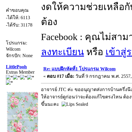
งดให้ความช่วยเหลือกับ
คำขอบคุณ
-ได้ให้: 6113
ต้อง
-ได้รับ: 31178
Facebook : คุณไม่สาม
โปรแกรม:
Wilcom
ลงทะเบียน
หรือ
เข้าสู
จักรปัก: None
LittlePooh
Re: แบบฝึกหัดที่1 โปรแกรม Wilcom
Extras Member
«
ตอบ #17 เมื่อ:
วันที่ 9 กรกฎาคม พ.ศ. 2557,
อาจารย์ JTC ค่ะ ขออนุญาตส่งการบ้านครึ่งนึ
ให้อาจารย์ดูก่อนว่าจะต้องแก้ไขตรงไหน ต้องทำ
ขึ้นนะคะ