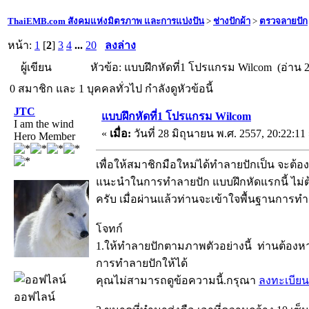
ThaiEMB.com สังคมแห่งมิตรภาพ และการแบ่งปัน
>
ช่างปักผ้า
>
ตรวจลายปัก
หน้า:
1
[
2
]
3
4
...
20
ลงล่าง
ผู้เขียน
หัวข้อ: แบบฝึกหัดที่1 โปรแกรม Wilcom (อ่าน 2
0 สมาชิก และ 1 บุคคลทั่วไป กำลังดูหัวข้อนี้
JTC
แบบฝึกหัดที่1 โปรแกรม Wilcom
I am the wind
«
เมื่อ:
วันที่ 28 มิถุนายน พ.ศ. 2557, 20:22:11
Hero Member
เพื่อให้สมาชิกมือใหม่ได้ทำลายปักเป็น จะต้
แนะนำในการทำลายปัก แบบฝึกหัดแรกนี้ ไม่ต้อ
ครับ เมื่อผ่านแล้วท่านจะเข้าใจพื้นฐานการทำ
โจทก์
1.ให้ทำลายปักตามภาพตัวอย่างนี้ ท่านต้องหาว
การทำลายปักให้ได้
คุณไม่สามารถดูข้อความนี้.กรุณา
ลงทะเบียน
ออฟไลน์