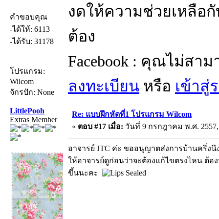
งดให้ความช่วยเหลือกับ
คำขอบคุณ
-ได้ให้: 6113
ต้อง
-ได้รับ: 31178
Facebook : คุณไม่สาม
โปรแกรม:
Wilcom
ลงทะเบียน
หรือ
เข้าสู
จักรปัก: None
LittlePooh
Re: แบบฝึกหัดที่1 โปรแกรม Wilcom
Extras Member
«
ตอบ #17 เมื่อ:
วันที่ 9 กรกฎาคม พ.ศ. 2557,
อาจารย์ JTC ค่ะ ขออนุญาตส่งการบ้านครึ่งนึ
ให้อาจารย์ดูก่อนว่าจะต้องแก้ไขตรงไหน ต้องทำ
ขึ้นนะคะ