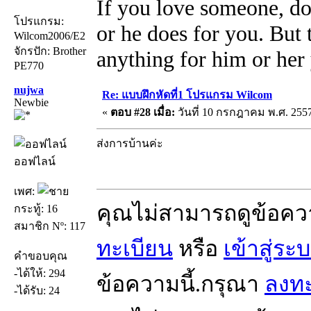
If you love someone, do
โปรแกรม:
or he does for you. But
Wilcom2006/E2
จักรปัก: Brother
anything for him or her 
PE770
nujwa
Re: แบบฝึกหัดที่1 โปรแกรม Wilcom
Newbie
«
ตอบ #28 เมื่อ:
วันที่ 10 กรกฎาคม พ.ศ. 2557
ส่งการบ้านค่ะ
ออฟไลน์
เพศ:
คุณไม่สามารถดูข้อคว
กระทู้: 16
สมาชิก Nº: 117
ทะเบียน
หรือ
เข้าสู่ระ
คำขอบคุณ
-ได้ให้: 294
ข้อความนี้.กรุณา
ลงทะ
-ได้รับ: 24