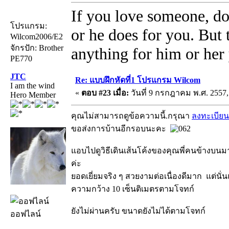
If you love someone, do
โปรแกรม:
or he does for you. But
Wilcom2006/E2
จักรปัก: Brother
anything for him or her 
PE770
JTC
Re: แบบฝึกหัดที่1 โปรแกรม Wilcom
I am the wind
«
ตอบ #23 เมื่อ:
วันที่ 9 กรกฎาคม พ.ศ. 2557,
Hero Member
คุณไม่สามารถดูข้อความนี้.กรุณา
ลงทะเบียน
ขอส่งการบ้านอีกรอบนะคะ
แอบไปดูวิธีเดินเส้นโค้งของคุณพี่คนข้างบนม
ค่ะ
ยอดเยี่ยมจริง ๆ สวยงามต่อเนื่องดีมาก แต่นั่น
ความกว้าง 10 เซ็นติเมตรตามโจทก์
ยังไม่ผ่านครับ ขนาดยังไม่ได้ตามโจทก์
ออฟไลน์