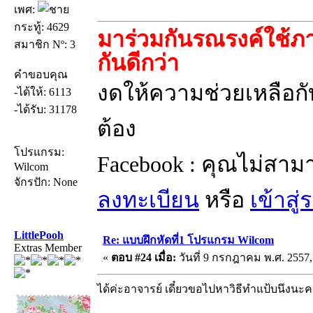
เพศ:
กระทู้: 4629
มาร่วมกันรณรงค์ใช้ภา
สมาชิก Nº: 3
กันดีกว่า
คำขอบคุณ
งดให้ความช่วยเหลือกับ
-ได้ให้: 6113
-ได้รับ: 31178
ต้อง
โปรแกรม:
Facebook : คุณไม่สาม
Wilcom
จักรปัก: None
ลงทะเบียน
หรือ
เข้าสู
LittlePooh
Re: แบบฝึกหัดที่1 โปรแกรม Wilcom
Extras Member
«
ตอบ #24 เมื่อ:
วันที่ 9 กรกฎาคม พ.ศ. 2557,
ได้ค่ะอาจารย์ เดี๋ยวขอไปหาวิธีทำแป้บนึงน