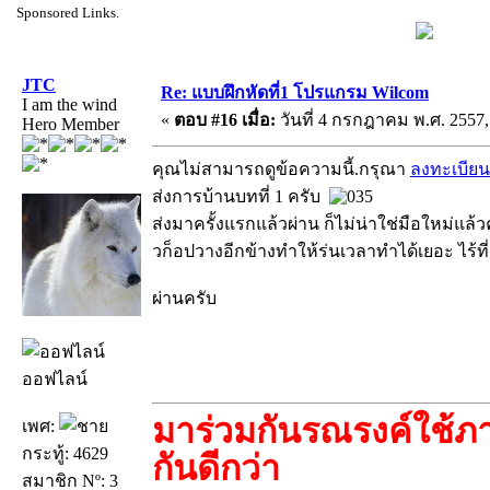
Sponsored Links.
JTC
Re: แบบฝึกหัดที่1 โปรแกรม Wilcom
I am the wind
«
ตอบ #16 เมื่อ:
วันที่ 4 กรกฎาคม พ.ศ. 2557,
Hero Member
คุณไม่สามารถดูข้อความนี้.กรุณา
ลงทะเบียน
ส่งการบ้านบทที่ 1 ครับ
ส่งมาครั้งแรกแล้วผ่าน ก็ไม่น่าใช่มือใหม่แล้ว
วก็อปวางอีกข้างทำให้ร่นเวลาทำได้เยอะ ไร้ที่
ผ่านครับ
ออฟไลน์
มาร่วมกันรณรงค์ใช้ภา
เพศ:
กระทู้: 4629
กันดีกว่า
สมาชิก Nº: 3