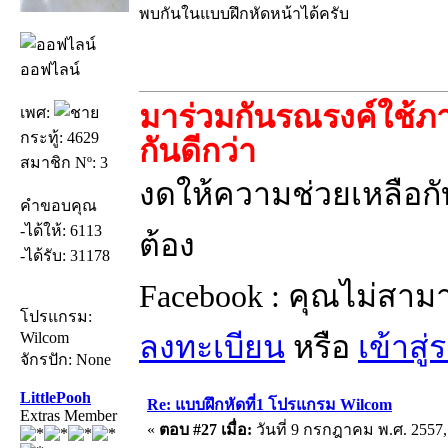
พบกันในแบบฝึกหัดหน้าได้ครับ
ออฟไลน์
มาร่วมกันรณรงค์ใช้ภา
เพศ:
กระทู้: 4629
กันดีกว่า
สมาชิก Nº: 3
งดให้ความช่วยเหลือกับ
คำขอบคุณ
-ได้ให้: 6113
ต้อง
-ได้รับ: 31178
Facebook : คุณไม่สาม
โปรแกรม:
Wilcom
ลงทะเบียน
หรือ
เข้าสู
จักรปัก: None
LittlePooh
Re: แบบฝึกหัดที่1 โปรแกรม Wilcom
Extras Member
«
ตอบ #27 เมื่อ:
วันที่ 9 กรกฎาคม พ.ศ. 2557,