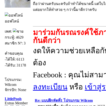
ถือว่าผ่านครับนะครับถ้าทำได้ขนาดนี้ แต่ใบไ
แต่อยากให้ทำสวย ๆ กว่านี้มาดีกว่าครับ
ออฟไลน์
มาร่วมกันรณรงค์ใช้ภา
เพศ:
กระทู้: 4629
กันดีกว่า
สมาชิก Nº: 3
งดให้ความช่วยเหลือกับ
คำขอบคุณ
-ได้ให้: 6113
ต้อง
-ได้รับ: 31178
Facebook : คุณไม่สาม
โปรแกรม:
Wilcom
ลงทะเบียน
หรือ
เข้าสู
จักรปัก: None
LittlePooh
Re: แบบฝึกหัดที่1 โปรแกรม Wilcom
Extras Member