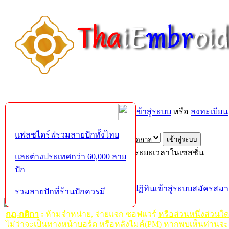
ยินดีต้อนรับคุณ,
บุคคลทั่วไป
กรุณา
เข้าสู่ระบบ
หรือ
ลงทะเบียน
ส่งอีเมล์ยืนยันการใช้งาน?
แฟลชไดร์ฟรวมลายปักทั้งไทย
เข้าสู่ระบบด้วยชื่อผู้ใช้ รหัสผ่าน และระยะเวลาในเซสชั่น
และต่างประเทศกว่า 60,000 ลาย
ปัก
หน้าแรก
เว็บบอร์ด
ช่วยเหลือ
ค้นหา
ปฏิทิน
เข้าสู่ระบบ
สมัครสมา
รวมลายปักที่ร้านปักควรมี
กฏ-กติกา
:
ห้ามจำหน่าย, จ่ายแจก ซอฟแวร์
หรือส่วนหนึ่งส่วนใ
ไม่ว่าจะเป็นทางหน้าบอร์ด หรือหลังไมค์(PM) หากพบเห็นท่านจะ