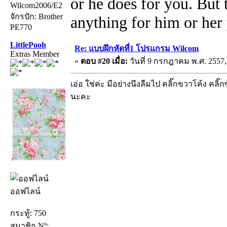
or he does for you. But
Wilcom2006/E2
จักรปัก: Brother
anything for him or her 
PE770
LittlePooh
Re: แบบฝึกหัดที่1 โปรแกรม Wilcom
Extras Member
«
ตอบ #20 เมื่อ:
วันที่ 9 กรกฎาคม พ.ศ. 2557,
เอ่อ ใช่ค่ะ มีอย่างนึงลืมไป คลิ๊กขวาโค้ง คลิ
นะคะ
ออฟไลน์
กระทู้: 750
สมาชิก Nº: