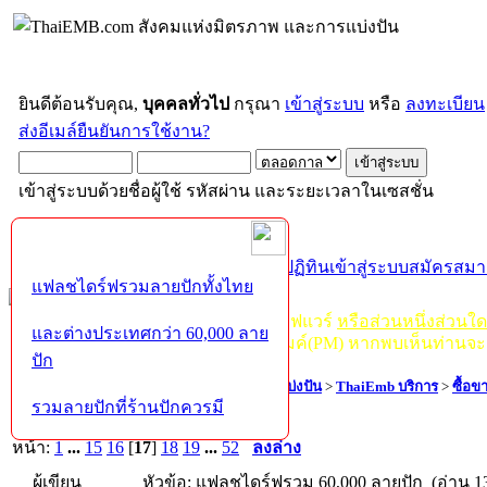
ยินดีต้อนรับคุณ,
บุคคลทั่วไป
กรุณา
เข้าสู่ระบบ
หรือ
ลงทะเบียน
ส่งอีเมล์ยืนยันการใช้งาน?
เข้าสู่ระบบด้วยชื่อผู้ใช้ รหัสผ่าน และระยะเวลาในเซสชั่น
หน้าแรก
เว็บบอร์ด
ช่วยเหลือ
ค้นหา
ปฏิทิน
เข้าสู่ระบบ
สมัครสมา
แฟลชไดร์ฟรวมลายปักทั้งไทย
กฏ-กติกา
:
ห้ามจำหน่าย, จ่ายแจก ซอฟแวร์
หรือส่วนหนึ่งส่วนใ
และต่างประเทศกว่า 60,000 ลาย
ไม่ว่าจะเป็นทางหน้าบอร์ด หรือหลังไมค์(PM) หากพบเห็นท่านจะ
ปัก
ThaiEMB.com สังคมแห่งมิตรภาพ และการแบ่งปัน
>
ThaiEmb บริการ
>
ซื้อข
รวมลายปักที่ร้านปักควรมี
60,000 ลายปัก
หน้า:
1
...
15
16
[
17
]
18
19
...
52
ลงล่าง
ผู้เขียน
หัวข้อ: แฟลชไดร์ฟรวม 60,000 ลายปัก (อ่าน 13