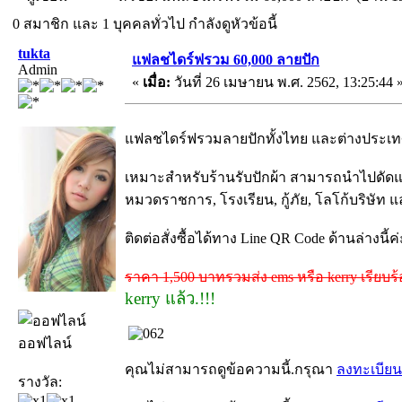
0 สมาชิก และ 1 บุคคลทั่วไป กำลังดูหัวข้อนี้
tukta
แฟลชไดร์ฟรวม 60,000 ลายปัก
Admin
«
เมื่อ:
วันที่ 26 เมษายน พ.ศ. 2562, 13:25:44 
แฟลชไดร์ฟรวมลายปักทั้งไทย และต่างประเทศ
เหมาะสำหรับร้านรับปักผ้า สามารถนำไปดัดแปล
หมวดราชการ, โรงเรียน, กู้ภัย, โลโก้บริษัท
ติดต่อสั่งซื้อได้ทาง Line QR Code ด้านล่างนี้ค่
ราคา 1,500 บาทรวมส่ง ems หรือ kerry เรียบร
kerry แล้ว.!!!
ออฟไลน์
คุณไม่สามารถดูข้อความนี้.กรุณา
ลงทะเบียน
รางวัล: