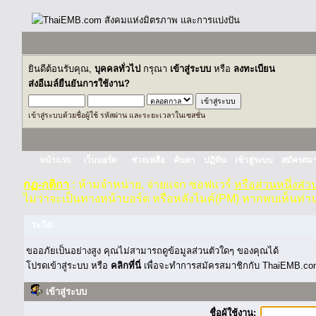
ยินดีต้อนรับคุณ,
บุคคลทั่วไป
กรุณา
เข้าสู่ระบบ
หรือ
ลงทะเบียน
ส่งอีเมล์ยืนยันการใช้งาน?
เข้าสู่ระบบด้วยชื่อผู้ใช้ รหัสผ่าน และระยะเวลาในเซสชั่น
หน้าแรก
เว็บบอร์ด
ช่วยเหลือ
ค้นหา
ปฏิทิน
เข้าสู่ระบบ
สมัครสมา
กฏ-กติกา
:
ห้ามจำหน่าย, จ่ายแจก ซอฟแวร์
หรือส่วนหนึ่งส่
ไม่ว่าจะเป็นทางหน้าบอร์ด หรือหลังไมค์(PM) หากพบเห็นท่า
ระวัง!
ขออภัยเป็นอย่างสูง คุณไม่สามารถดูข้อมูลส่วนตัวใดๆ ของคุณได้
โปรดเข้าสู่ระบบ หรือ
คลิกที่นี่
เพื่อจะทำการสมัครสมาชิกกับ ThaiEMB.com
เข้าสู่ระบบ
ชื่อผู้ใช้งาน: