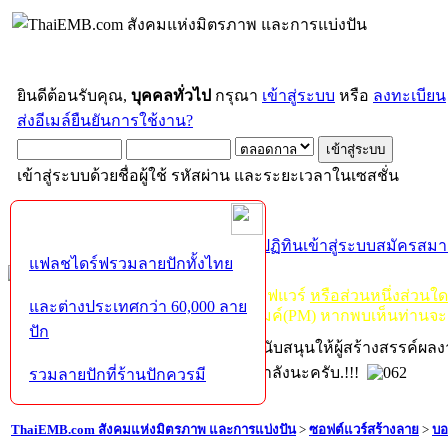
ยินดีต้อนรับคุณ,
บุคคลทั่วไป
กรุณา
เข้าสู่ระบบ
หรือ
ลงทะเบียน
ส่งอีเมล์ยืนยันการใช้งาน?
เข้าสู่ระบบด้วยชื่อผู้ใช้ รหัสผ่าน และระยะเวลาในเซสชั่น
หน้าแรก
เว็บบอร์ด
ช่วยเหลือ
ค้นหา
ปฏิทิน
เข้าสู่ระบบ
สมัครสมา
แฟลชไดร์ฟรวมลายปักทั้งไทย
กฏ-กติกา
:
ห้ามจำหน่าย, จ่ายแจก ซอฟแวร์
หรือส่วนหนึ่งส่วนใ
และต่างประเทศกว่า 60,000 ลาย
ไม่ว่าจะเป็นทางหน้าบอร์ด หรือหลังไมค์(PM) หากพบเห็นท่านจะ
ปัก
หากท่านถูกในในผลงาน หรืออยากสนับสนุนให้ผู้สร้างสรรค์ผล
โปรดช่วยบริจาคให้ผู้จัดทำบ้างตามกำลังนะครับ.!!!
รวมลายปักที่ร้านปักควรมี
ThaiEMB.com สังคมแห่งมิตรภาพ และการแบ่งปัน
>
ซอฟต์แวร์สร้างลาย
>
บอ