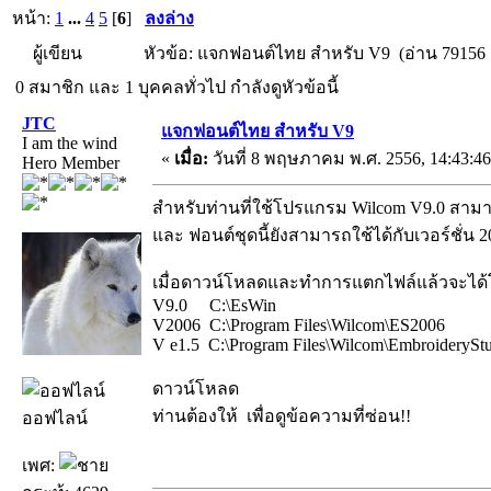
หน้า:
1
...
4
5
[
6
]
ลงล่าง
ผู้เขียน
หัวข้อ: แจกฟอนต์ไทย สำหรับ V9 (อ่าน 79156 ค
0 สมาชิก และ 1 บุคคลทั่วไป กำลังดูหัวข้อนี้
JTC
แจกฟอนต์ไทย สำหรับ V9
I am the wind
«
เมื่อ:
วันที่ 8 พฤษภาคม พ.ศ. 2556, 14:43:46
Hero Member
สำหรับท่านที่ใช้โปรแกรม Wilcom V9.0 สาม
และ ฟอนต์ชุดนี้ยังสามารถใช้ได้กับเวอร์ชั่น 20
เมื่อดาวน์โหลดและทำการแตกไฟล์แล้วจะได้โฟ
V9.0 C:\EsWin
V2006 C:\Program Files\Wilcom\ES2006
V e1.5 C:\Program Files\Wilcom\EmbroiderySt
ดาวน์โหลด
ท่านต้องให้
เพื่อดูข้อความที่ซ่อน!!
ออฟไลน์
เพศ: