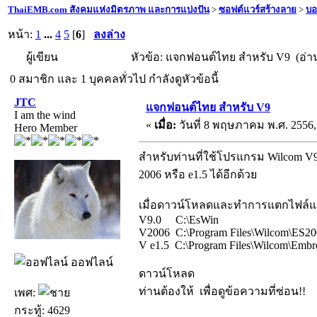
ThaiEMB.com สังคมแห่งมิตรภาพ และการแบ่งปัน
>
ซอฟต์แวร์สร้างลาย
>
บอ
หน้า:
1
...
4
5
[
6
]
ลงล่าง
ผู้เขียน
หัวข้อ: แจกฟอนต์ไทย สำหรับ V9 (อ่าน 
0 สมาชิก และ 1 บุคคลทั่วไป กำลังดูหัวข้อนี้
JTC
แจกฟอนต์ไทย สำหรับ V9
I am the wind
«
เมื่อ:
วันที่ 8 พฤษภาคม พ.ศ. 2556, 
Hero Member
สำหรับท่านที่ใช้โปรแกรม Wilcom V9
2006 หรือ e1.5 ได้อีกด้วย
เมื่อดาวน์โหลดและทำการแตกไฟล์แล้ว
V9.0 C:\EsWin
V2006 C:\Program Files\Wilcom\ES2
V e1.5 C:\Program Files\Wilcom\Embr
ออฟไลน์
ดาวน์โหลด
ท่านต้องให้
เพื่อดูข้อความที่ซ่อน!!
เพศ:
กระทู้: 4629