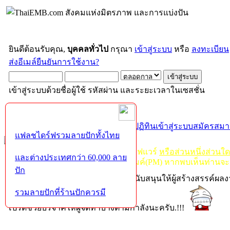
ยินดีต้อนรับคุณ,
บุคคลทั่วไป
กรุณา
เข้าสู่ระบบ
หรือ
ลงทะเบียน
ส่งอีเมล์ยืนยันการใช้งาน?
เข้าสู่ระบบด้วยชื่อผู้ใช้ รหัสผ่าน และระยะเวลาในเซสชั่น
หน้าแรก
เว็บบอร์ด
ช่วยเหลือ
ค้นหา
ปฏิทิน
เข้าสู่ระบบ
สมัครสมา
แฟลชไดร์ฟรวมลายปักทั้งไทย
กฏ-กติกา
:
ห้ามจำหน่าย, จ่ายแจก ซอฟแวร์
หรือส่วนหนึ่งส่วนใ
และต่างประเทศกว่า 60,000 ลาย
ไม่ว่าจะเป็นทางหน้าบอร์ด หรือหลังไมค์(PM) หากพบเห็นท่านจะ
ปัก
หากท่านถูกในในผลงาน หรืออยากสนับสนุนให้ผู้สร้างสรรค์ผล
รวมลายปักที่ร้านปักควรมี
โปรดช่วยบริจาคให้ผู้จัดทำบ้างตามกำลังนะครับ.!!!