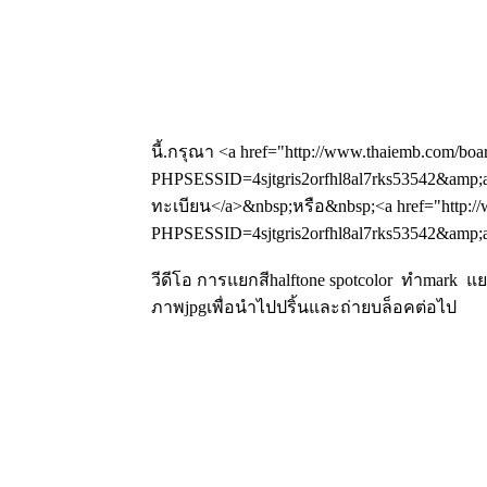
นี้.กรุณา <a href="http://www.thaiemb.com/boa
PHPSESSID=4sjtgris2orfhl8al7rks53542&amp;a
ทะเบียน</a>&nbsp;หรือ&nbsp;<a href="http://
PHPSESSID=4sjtgris2orfhl8al7rks53542&amp;ac
วีดีโอ การแยกสีhalftone spotcolor ทำmark 
ภาพjpgเพื่อนำไปปริ้นและถ่ายบล็อคต่อไป