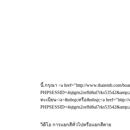
นี้.กรุณา <a href="http://www.thaiemb.com/boa
PHPSESSID=4sjtgris2orfhl8al7rks53542&amp;a
ทะเบียน</a>&nbsp;หรือ&nbsp;<a href="http://
PHPSESSID=4sjtgris2orfhl8al7rks53542&amp;ac
วิดีโอ การแยกสีทั่วไปหรือแยกสีตาย