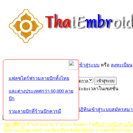
ยินดีต้อนรับคุณ,
บุคคลทั่วไป
กรุณา
เข้าสู่ระบบ
หรือ
ลงทะเบียน
ส่งอีเมล์ยืนยันการใช้งาน?
แฟลชไดร์ฟรวมลายปักทั้งไทย
เข้าสู่ระบบด้วยชื่อผู้ใช้ รหัสผ่าน และระยะเวลาในเซสชั่น
และต่างประเทศกว่า 60,000 ลาย
ปัก
หน้าแรก
เว็บบอร์ด
ช่วยเหลือ
ค้นหา
ปฏิทิน
เข้าสู่ระบบ
สมัครสมา
รวมลายปักที่ร้านปักควรมี
กฏ-กติกา
:
ห้ามจำหน่าย, จ่ายแจก ซอฟแวร์
หรือส่วนหนึ่งส่วนใ
ไม่ว่าจะเป็นทางหน้าบอร์ด หรือหลังไมค์(PM) หากพบเห็นท่านจะ