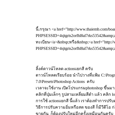
นี้.กรุณา <a href="http://www.thaiemb.com/boa
PHPSESSID=4sjtgris2orfhl8al7rks53542&amp;a
ทะเบียน</a>&nbsp;หรือ&nbsp;<a href="http://
PHPSESSID=4sjtgris2orfhl8al7rks53542&amp;ac
ลิ้งค์ดาวน์โหลด actionแยกสี ครับ
ดาวน์โหลดเรียบร้อย นำไปวางที่แฟ้ม C:\Progr
7.0\Presets\Photoshop Actions ครับ
เวลาจะใช้งาน เปิดโปรแกรมphotoshop ขึ้นมาก่
คลิกที่ปุ่มเล็กๆ รูปสามเหลี่ยมสีดำ แล้ว คลิก lo
การใช้ actionแยกสี นี้แล้ว เราต้องทำการปร
วิธีการปรับความอิ่มหรือสด ของสี ก็มีวีดีโอ ก
ขายกัน ก็ต้องปรับใหม่อีกครั้งเหมือนกันครับ