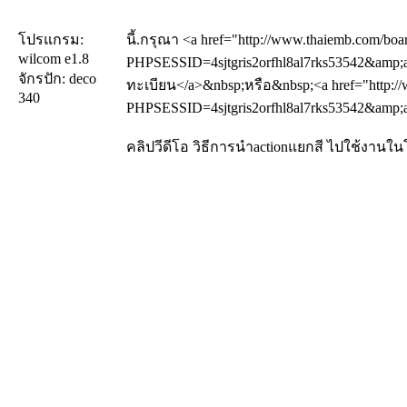
โปรแกรม:
นี้.กรุณา <a href="http://www.thaiemb.com/boa
wilcom e1.8
PHPSESSID=4sjtgris2orfhl8al7rks53542&amp;a
จักรปัก: deco
ทะเบียน</a>&nbsp;หรือ&nbsp;<a href="http://
340
PHPSESSID=4sjtgris2orfhl8al7rks53542&amp;ac
คลิปวีดีโอ วิธีการนำactionแยกสี ไปใช้งาน