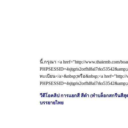
นี้.กรุณา <a href="http://www.thaiemb.com/boa
PHPSESSID=4sjtgris2orfhl8al7rks53542&amp;a
ทะเบียน</a>&nbsp;หรือ&nbsp;<a href="http://
PHPSESSID=4sjtgris2orfhl8al7rks53542&amp;ac
วีดีโอคลิป การแยกสี สีดำ (ทำบล็อกสกรีนสีสุดท
บรรยายไทย