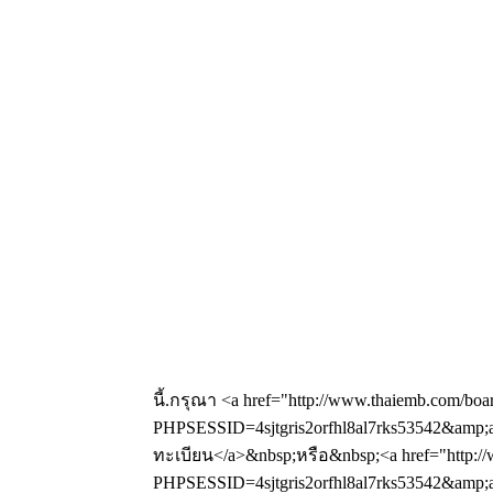
นี้.กรุณา <a href="http://www.thaiemb.com/boa
PHPSESSID=4sjtgris2orfhl8al7rks53542&amp;a
ทะเบียน</a>&nbsp;หรือ&nbsp;<a href="http://
PHPSESSID=4sjtgris2orfhl8al7rks53542&amp;ac