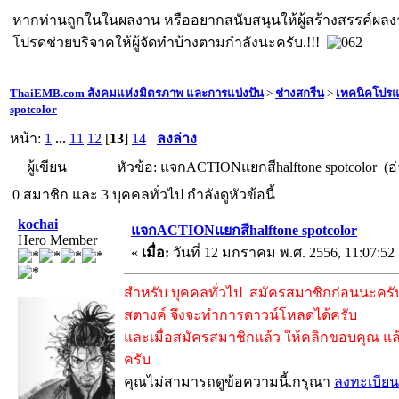
หากท่านถูกในในผลงาน หรืออยากสนับสนุนให้ผู้สร้างสรรค์ผล
โปรดช่วยบริจาคให้ผู้จัดทำบ้างตามกำลังนะครับ.!!!
ThaiEMB.com สังคมแห่งมิตรภาพ และการแบ่งปัน
>
ช่างสกรีน
>
เทคนิคโปร
spotcolor
หน้า:
1
...
11
12
[
13
]
14
ลงล่าง
ผู้เขียน
หัวข้อ: แจกACTIONแยกสีhalftone spotcolor (อ่
0 สมาชิก และ 3 บุคคลทั่วไป กำลังดูหัวข้อนี้
kochai
แจกACTIONแยกสีhalftone spotcolor
Hero Member
«
เมื่อ:
วันที่ 12 มกราคม พ.ศ. 2556, 11:07:52
สำหรับ บุคคลทั่วไป สมัครสมาชิกก่อนนะครับ 
สตางค์ จึงจะทำการดาวน์โหลดได้ครับ
และเมื่อสมัครสมาชิกแล้ว ให้คลิกขอบคุณ แล้
ครับ
คุณไม่สามารถดูข้อความนี้.กรุณา
ลงทะเบียน