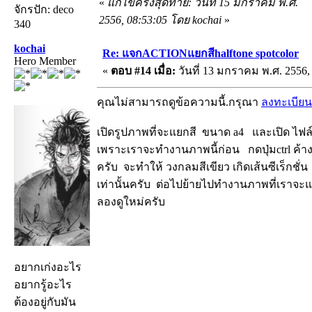
«
แก้ไขครั้งสุดท้าย: วันที่ 15 มกราคม พ.ศ.
จักรปัก: deco
2556, 08:53:05 โดย kochai
»
340
kochai
Re: แจกACTIONแยกสีhalftone spotcolor
Hero Member
«
ตอบ #14 เมื่อ:
วันที่ 13 มกราคม พ.ศ. 2556, 
คุณไม่สามารถดูข้อความนี้.กรุณา
ลงทะเบียน
เปิดรูปภาพที่จะแยกสี ขนาด a4 และเปิด ไฟล์m
เพราะเราจะทำงานภาพนี้ก่อน กดปุ่มctrl ค้างไ
ครับ จะทำให้ วงกลมสีเขียว เกิดเส้นซีเร็กชั่
เท่านั้นครับ ต่อไปย้ายไปทำงานภาพที่เราจะแ
ลองดูใหม่ครับ
อยากเก่งอะไร
อยากรู้อะไร
ต้องอยู่กับมัน