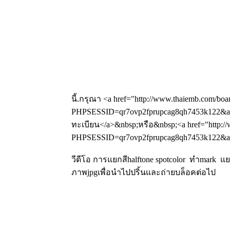
นี้.กรุณา <a href="http://www.thaiemb.com/boa
PHPSESSID=qr7ovp2fprupcag8qh7453k122&amp
ทะเบียน</a>&nbsp;หรือ&nbsp;<a href="http://
PHPSESSID=qr7ovp2fprupcag8qh7453k122&amp
วีดีโอ การแยกสีhalftone spotcolor ทำmark 
ภาพjpgเพื่อนำไปปริ้นและถ่ายบล็อคต่อไป