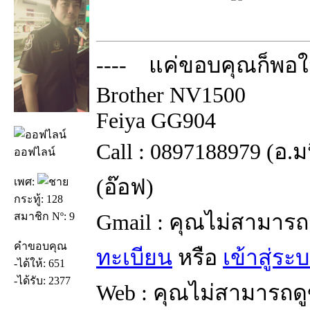
---- แค่ขอบคุณก็พอใจ
Brother NV1500
Feiya GG904
Call : 0897188979 (อ.
ออฟไลน์
(อ๊อฟ)
เพศ:
กระทู้: 128
Gmail : คุณไม่สามารถ
สมาชิก Nº: 9
คำขอบคุณ
ทะเบียน
หรือ
เข้าสู่ระ
-ได้ให้: 651
-ได้รับ: 2377
Web : คุณไม่สามารถดู