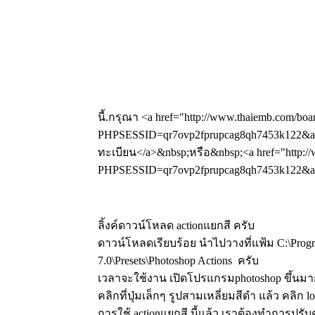
นี้.กรุณา <a href="http://www.thaiemb.com/boa
PHPSESSID=qr7ovp2fprupcag8qh7453k122&amp
ทะเบียน</a>&nbsp;หรือ&nbsp;<a href="http://
PHPSESSID=qr7ovp2fprupcag8qh7453k122&amp
ลิ้งค์ดาวน์โหลด actionแยกสี ครับ
ดาวน์โหลดเรียบร้อย นำไปวางที่แฟ้ม C:\Progr
7.0\Presets\Photoshop Actions ครับ
เวลาจะใช้งาน เปิดโปรแกรมphotoshop ขึ้นมาก่
คลิกที่ปุ่มเล็กๆ รูปสามเหลี่ยมสีดำ แล้ว คลิก lo
การใช้ actionแยกสี นี้แล้ว เราต้องทำการปร