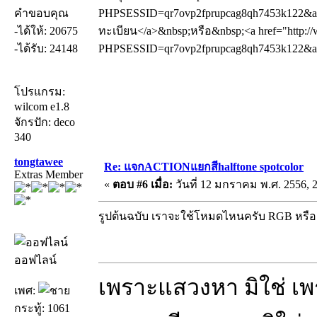
คำขอบคุณ
PHPSESSID=qr7ovp2fprupcag8qh7453k122&amp
-ได้ให้: 20675
ทะเบียน</a>&nbsp;หรือ&nbsp;<a href="http://
-ได้รับ: 24148
PHPSESSID=qr7ovp2fprupcag8qh7453k122&amp
โปรแกรม:
wilcom e1.8
จักรปัก: deco
340
tongtawee
Re: แจกACTIONแยกสีhalftone spotcolor
Extras Member
«
ตอบ #6 เมื่อ:
วันที่ 12 มกราคม พ.ศ. 2556, 2
รูปต้นฉบับ เราจะใช้โหมดไหนครับ RGB หร
ออฟไลน์
เพราะแสวงหา มิใช่ เ
เพศ:
กระทู้: 1061