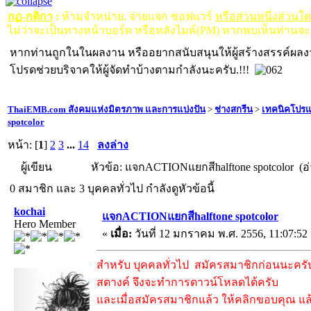
กฏ-กติกา
:
ห้ามจำหน่าย, จ่ายแจก ซอฟแวร์
หรือส่วนหนึ่งส่วนใ
ไม่ว่าจะเป็นทางหน้าบอร์ด หรือหลังไมค์(PM) หากพบเห็นท่านจะ
หากท่านถูกในในผลงาน หรืออยากสนับสนุนให้ผู้สร้างสรรค์ผล
โปรดช่วยบริจาคให้ผู้จัดทำบ้างตามกำลังนะครับ.!!!
ThaiEMB.com สังคมแห่งมิตรภาพ และการแบ่งปัน
>
ช่างสกรีน
>
เทคนิคโปร
spotcolor
หน้า: [
1
]
2
3
...
14
ลงล่าง
ผู้เขียน
หัวข้อ: แจกACTIONแยกสีhalftone spotcolor (อ่
0 สมาชิก และ 3 บุคคลทั่วไป กำลังดูหัวข้อนี้
kochai
แจกACTIONแยกสีhalftone spotcolor
Hero Member
«
เมื่อ:
วันที่ 12 มกราคม พ.ศ. 2556, 11:07:52
สำหรับ บุคคลทั่วไป สมัครสมาชิกก่อนนะครับ 
สตางค์ จึงจะทำการดาวน์โหลดได้ครับ
และเมื่อสมัครสมาชิกแล้ว ให้คลิกขอบคุณ แล้