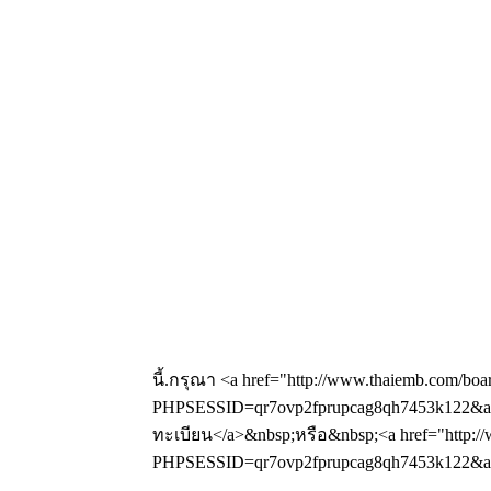
นี้.กรุณา <a href="http://www.thaiemb.com/boa
PHPSESSID=qr7ovp2fprupcag8qh7453k122&amp
ทะเบียน</a>&nbsp;หรือ&nbsp;<a href="http://
PHPSESSID=qr7ovp2fprupcag8qh7453k122&amp