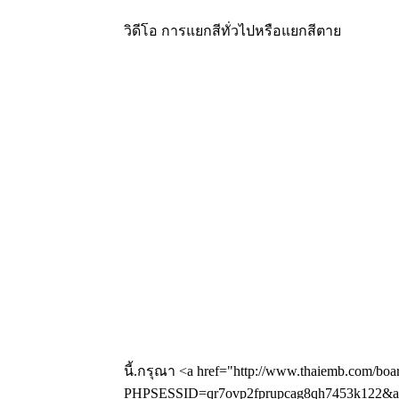
วิดีโอ การแยกสีทั่วไปหรือแยกสีตาย
นี้.กรุณา <a href="http://www.thaiemb.com/boa
PHPSESSID=qr7ovp2fprupcag8qh7453k122&amp