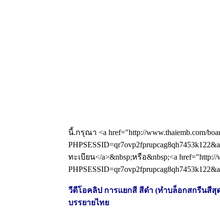
นี้.กรุณา <a href="http://www.thaiemb.com/boa
PHPSESSID=qr7ovp2fprupcag8qh7453k122&amp
ทะเบียน</a>&nbsp;หรือ&nbsp;<a href="http://
PHPSESSID=qr7ovp2fprupcag8qh7453k122&amp
วีดีโอคลิป การแยกสี สีดำ (ทำบล็อกสกรีนสีสุดท
บรรยายไทย