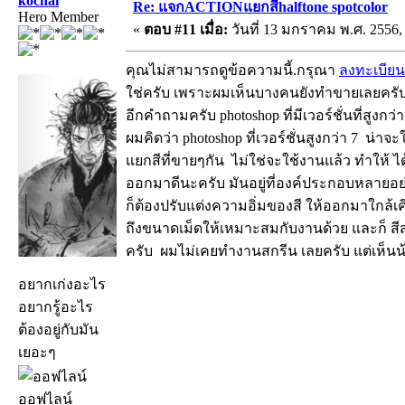
kochai
Re: แจกACTIONแยกสีhalftone spotcolor
Hero Member
«
ตอบ #11 เมื่อ:
วันที่ 13 มกราคม พ.ศ. 2556, 
คุณไม่สามารถดูข้อความนี้.กรุณา
ลงทะเบียน
ใช่ครับ เพราะผมเห็นบางคนยังทำขายเลยครับส
อีกคำถามครับ photoshop ที่มีเวอร์ชั่นที่สูงกว่
ผมคิดว่า photoshop ที่เวอร์ชั่นสูงกว่า 7 น่
แยกสีที่ขายๆกัน ไม่ใช่จะใช้งานแล้ว ทำให้ 
ออกมาดีนะครับ มันอยู่ที่องค์ประกอบหลายอ
ก็ต้องปรับแต่งความอิ่มของสี ให้ออกมาใกล้เค
ถึงขนาดเม็ดให้เหมาะสมกับงานด้วย และก็ สีส
ครับ ผมไม่เคยทำงานสกรีน เลยครับ แต่เห็นน้อง
อยากเก่งอะไร
อยากรู้อะไร
ต้องอยู่กับมัน
เยอะๆ
ออฟไลน์