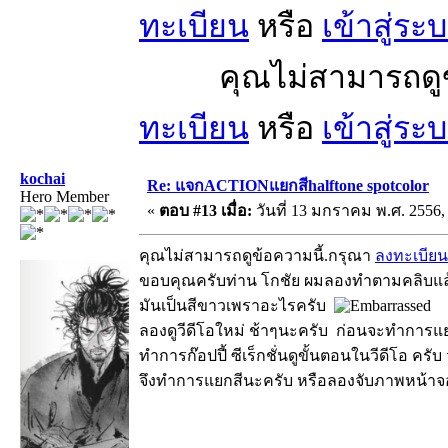
ทะเบียน
หรือ
เข้าสู่ระ
คุณไม่สามารถดูข้อ
ทะเบียน
หรือ
เข้าสู่ระ
kochai
Re: แจกACTIONแยกสีhalftone spotcolor
Hero Member
«
ตอบ #13 เมื่อ:
วันที่ 13 มกราคม พ.ศ. 2556, 
คุณไม่สามารถดูข้อความนี้.กรุณา
ลงทะเบียน
ขอบคุณครับท่าน โกชัย ผมลองทำตามคลิบแล้ว
มันเป็นสีขาวเพราอะไรครับ
ลองดูวีดีโอใหม่ ช้าๆนะครับ ก่อนจะทำการแยกส
ทำการก๊อปปี้ ซีเร็กชั่นดูขั้นตอนในวีดีโอ ครับ 
จึงทำการแยกสีนะครับ หรือลองจับภาพหน้าจอ