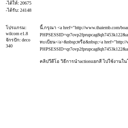
-ได้ให้: 20675
-ได้รับ: 24148
โปรแกรม:
นี้.กรุณา <a href="http://www.thaiemb.com/boa
wilcom e1.8
PHPSESSID=qr7ovp2fprupcag8qh7453k122&amp
จักรปัก: deco
ทะเบียน</a>&nbsp;หรือ&nbsp;<a href="http://
340
PHPSESSID=qr7ovp2fprupcag8qh7453k122&amp
คลิปวีดีโอ วิธีการนำactionแยกสี ไปใช้งาน