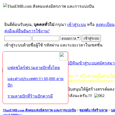
ยินดีต้อนรับคุณ,
บุคคลทั่วไป
กรุณา
เข้าสู่ระบบ
หรือ
ลงทะเบียน
ส่งอีเมล์ยืนยันการใช้งาน?
เข้าสู่ระบบด้วยชื่อผู้ใช้ รหัสผ่าน และระยะเวลาในเซสชั่น
หน้าแรก
เว็บบอร์ด
ช่วยเหลือ
ค้นหา
ปฏิทิน
เข้าสู่ระบบ
สมัครสมา
แฟลชไดร์ฟรวมลายปักทั้งไทย
กฏ-กติกา
:
ห้ามจำหน่าย, จ่ายแจก ซอฟแวร์
หรือส่วนหนึ่งส่วนใ
และต่างประเทศกว่า 60,000 ลาย
ไม่ว่าจะเป็นทางหน้าบอร์ด หรือหลังไมค์(PM) หากพบเห็นท่านจะ
ปัก
หากท่านถูกในในผลงาน หรืออยากสนับสนุนให้ผู้สร้างสรรค์ผล
โปรดช่วยบริจาคให้ผู้จัดทำบ้างตามกำลังนะครับ.!!!
รวมลายปักที่ร้านปักควรมี
ThaiEMB.com สังคมแห่งมิตรภาพ และการแบ่งปัน
>
ซอฟต์แวร์สร้างลาย
>
บอ
stitch2000me