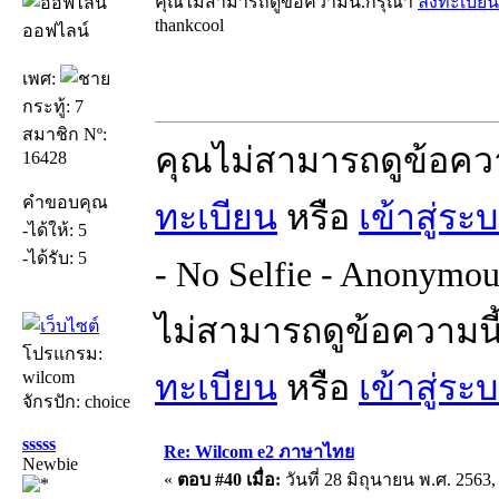
คุณไม่สามารถดูข้อความนี้.กรุณา
ลงทะเบียน
thankcool
ออฟไลน์
เพศ:
กระทู้: 7
สมาชิก Nº:
คุณไม่สามารถดูข้อคว
16428
คำขอบคุณ
ทะเบียน
หรือ
เข้าสู่ระ
-ได้ให้: 5
-ได้รับ: 5
- No Selfie - Anonymou
ไม่สามารถดูข้อความนี
โปรแกรม:
wilcom
ทะเบียน
หรือ
เข้าสู่ระ
จักรปัก: choice
sssss
Re: Wilcom e2 ภาษาไทย
Newbie
«
ตอบ #40 เมื่อ:
วันที่ 28 มิถุนายน พ.ศ. 2563,