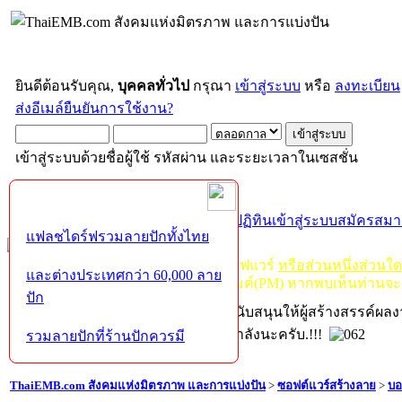
ยินดีต้อนรับคุณ,
บุคคลทั่วไป
กรุณา
เข้าสู่ระบบ
หรือ
ลงทะเบียน
ส่งอีเมล์ยืนยันการใช้งาน?
เข้าสู่ระบบด้วยชื่อผู้ใช้ รหัสผ่าน และระยะเวลาในเซสชั่น
หน้าแรก
เว็บบอร์ด
ช่วยเหลือ
ค้นหา
ปฏิทิน
เข้าสู่ระบบ
สมัครสมา
แฟลชไดร์ฟรวมลายปักทั้งไทย
กฏ-กติกา
:
ห้ามจำหน่าย, จ่ายแจก ซอฟแวร์
หรือส่วนหนึ่งส่วนใ
และต่างประเทศกว่า 60,000 ลาย
ไม่ว่าจะเป็นทางหน้าบอร์ด หรือหลังไมค์(PM) หากพบเห็นท่านจะ
ปัก
หากท่านถูกในในผลงาน หรืออยากสนับสนุนให้ผู้สร้างสรรค์ผล
โปรดช่วยบริจาคให้ผู้จัดทำบ้างตามกำลังนะครับ.!!!
รวมลายปักที่ร้านปักควรมี
ThaiEMB.com สังคมแห่งมิตรภาพ และการแบ่งปัน
>
ซอฟต์แวร์สร้างลาย
>
บอ