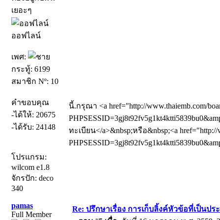
เยอะๆ
ออฟไลน์
เพศ:
กระทู้: 6199
สมาชิก Nº: 10
คำขอบคุณ
นี้.กรุณา <a href="http://www.thaiemb.com/boa
-ได้ให้: 20675
PHPSESSID=3gj8t92fv5g1kt4ktti5839bu0&amp;
-ได้รับ: 24148
ทะเบียน</a>&nbsp;หรือ&nbsp;<a href="http://
PHPSESSID=3gj8t92fv5g1kt4ktti5839bu0&amp;
โปรแกรม:
wilcom e1.8
จักรปัก: deco
340
pamas
Re: ปรึกษาเรื่อง การเก็บลิ้งค์หัวข้อที่เป็น
Full Member