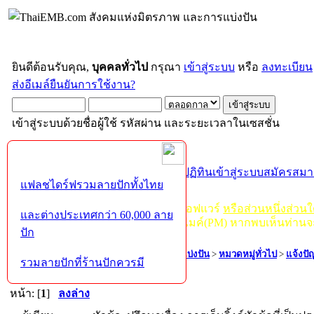
ยินดีต้อนรับคุณ,
บุคคลทั่วไป
กรุณา
เข้าสู่ระบบ
หรือ
ลงทะเบียน
ส่งอีเมล์ยืนยันการใช้งาน?
เข้าสู่ระบบด้วยชื่อผู้ใช้ รหัสผ่าน และระยะเวลาในเซสชั่น
หน้าแรก
เว็บบอร์ด
ช่วยเหลือ
ค้นหา
ปฏิทิน
เข้าสู่ระบบ
สมัครสมา
แฟลชไดร์ฟรวมลายปักทั้งไทย
กฏ-กติกา
:
ห้ามจำหน่าย, จ่ายแจก ซอฟแวร์
หรือส่วนหนึ่งส่วน
และต่างประเทศกว่า 60,000 ลาย
ไม่ว่าจะเป็นทางหน้าบอร์ด หรือหลังไมค์(PM) หากพบเห็นท่านจ
ปัก
ThaiEMB.com สังคมแห่งมิตรภาพ และการแบ่งปัน
>
หมวดหมู่ทั่วไป
>
แจ้งปั
รวมลายปักที่ร้านปักควรมี
เป็นประโยชน์ในบอร์ด
หน้า: [
1
]
ลงล่าง