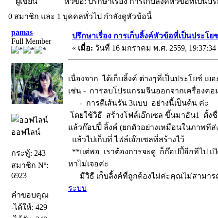
ผู้เขียน
หัวข้อ: ปรึกษาเรื่อง การเก็บลิ้งค์หัวข้อที่เป็น
0 สมาชิก และ 1 บุคคลทั่วไป กำลังดูหัวข้อนี้
pamas
ปรึกษาเรื่อง การเก็บลิ้งค์หัวข้อที่เป็นประโ
Full Member
«
เมื่อ:
วันที่ 16 มกราคม พ.ศ. 2559, 19:37:34
เนื่องจาก ได้เก็บลิ้งค์ ต่างๆที่เป็นประโยช์
เช่น - การลบโปรแกรมจีนออกจากเครื่องคอ
- การตีเส้นรัน 3แบบ อย่างนี้เป็นต้น ค่ะ
โดยใช้วิธี สร้างโฟล์เอ๊กเซล ขึ้นมาอัน1 ตั้งชื่
แล้วก๊อปปี้ ลิ้งค์ (ยกตัวอย่างเหมือนในภาพทีส่งม
ออฟไลน์
แล้วไปเก็บที่ ไฟล์เอ๊กเซลที่สร้างไว้
**แต่พอ เราต้องการจะดู ก็ก๊อปปี้อีกทีไป เปิด
กระทู้: 243
หาไม่เจอค่ะ
สมาชิก Nº:
6923
มีวิธี เก็บลิ้งค์ที่ถูกต้องไม่ค่ะคุณไม่สามา
ระบบ
คำขอบคุณ
-ได้ให้: 429