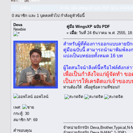
หน้า:
[
3
]
1
2
ลงล่าง
ผู้เขียน
หัวข้อ: คู่มือ WingsXP ฉบับ PDF (อ่าน 37446 คร
0 สมาชิก และ 1 บุคคลทั่วไป กำลังดูหัวข้อนี้
Deva
คู่มือ WingsXP ฉบับ PDF
Newbie
«
เมื่อ:
วันที่ 24 ธันวาคม พ.ศ. 2555, 18
สำหรับผู้ที่ต้องการออกแบบลายป
คู่มือฉบับนี้ สามารถนำมาพิมพ์ลง
แบ่งเป็นบทย่อยทั้งหมด 16 บท
ผู้ใดสนใจนำลิงค์นี้หรือไฟล์ดังกล่า
เพื่อเป็นกำลังใจแก่ผู้จัดทำ
เป็นการให้เครดิตแก่เจ้าขอ
ท่านต้องให้
เพื่อดูข้อความที่ซ่อน!!
ออฟไลน์
เพศ:
กระทู้: 30
สมาชิก Nº: 69
จำหน่ายจักรปัก Deva,Brother,Typical,N-M
คำขอบคุณ
จำหน่ายจักรปัก Deva,N-MAC 1-20หัว