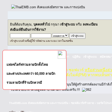
ยินดีต้อนรับคุณ,
บุคคลทั่วไป
กรุณา
เข้าสู่ระบบ
หรือ
ลงทะเบียน
ส่งอีเมล์ยืนยันการใช้งาน?
เข้าสู่ระบบด้วยชื่อผู้ใช้ รหัสผ่าน และระยะเวลาในเซสชั่น
หน้าแรก
เว็บบอร์ด
ช่วยเหลือ
ค้นหา
ปฏิทิน
เข้าสู่ระบบ
สมัครสมา
แฟลชไดร์ฟรวมลายปักทั้งไทย
กฏ-กติกา
:
ห้ามจำหน่าย, จ่ายแจก ซอฟแวร์
หรือส่วนหนึ่งส
และต่างประเทศกว่า 60,000 ลายปัก
ไม่ว่าจะเป็นทางหน้าบอร์ด หรือหลังไมค์(PM) หากพบเห็นท่
รวมลายปักที่ร้านปักควรมี
หากท่านถูกในในผลงาน หรืออยากสนับสนุนให้ผู้สร้างสรรค์ผลงานมีกำลั
โปรดช่วยบริจาคให้ผู้จัดทำบ้างตามกำลังนะครับ.!!!
ThaiEMB.com สังคมแห่งมิตรภาพ และการแบ่งปัน
>
ซอฟต์แวร์สร้างลาย
>
บอร์ดโปรแก