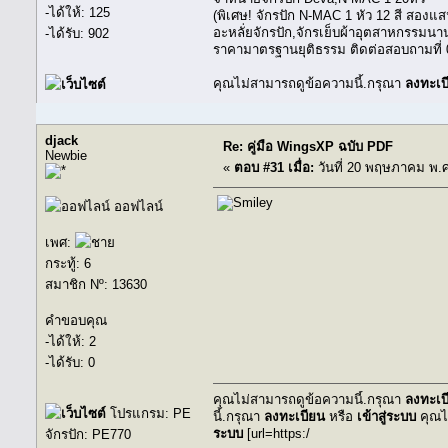
-ได้ให้: 125
(พิเศษ! จักรปัก N-MAC 1 หัว 12 สี สองแ
อะหลั่ยจักรปัก,จักรเย็บผ้าอุตสาหกรรมน
-ได้รับ: 902
ราคามาตรฐานยุติธรรม ติดต่อสอบถามที่
คุณไม่สามารถดูข้อความนี้.กรุณา
ลงทะเบ
djack
Re: คู่มือ WingsXP ฉบับ PDF
Newbie
«
ตอบ #31 เมื่อ:
วันที่ 20 พฤษภาคม พ.ศ
ออฟไลน์
เพศ:
กระทู้: 6
สมาชิก Nº: 13630
คำขอบคุณ
-ได้ให้: 2
-ได้รับ: 0
คุณไม่สามารถดูข้อความนี้.กรุณา
ลงทะเบ
โปรแกรม: PE
นี้.กรุณา
ลงทะเบียน
หรือ
เข้าสู่ระบบ
คุณไ
ระบบ
[url=https:/
จักรปัก: PE770