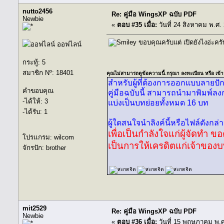
nutto2456
Re: คู่มือ WingsXP ฉบับ PDF
Newbie
«
ตอบ #35 เมื่อ:
วันที่ 24 สิงหาคม พ.ศ.
ขอบคุณครับแต่ เปิดยังไงอ่ะคร
ออฟไลน์
กระทู้: 5
สมาชิก Nº: 18401
คุณไม่สามารถดูข้อความนี้.กรุณา
ลงทะเบียน
หรือ
เข้า
สำหรับผู้ที่ต้องการออกแบบลาย
คำขอบคุณ
คู่มือฉบับนี้ สามารถนำมาพิมพ์ล
-ได้ให้: 3
แบ่งเป็นบทย่อยทั้งหมด 16 บท
-ได้รับ: 1
ผู้ใดสนใจนำลิงค์นี้หรือไฟล์ดังกล่า
เพื่อเป็นกำลังใจแก่ผู้จัดท
โปรแกรม: wilcom
เป็นการให้เครดิตแก่เจ้าขอ
จักรปัก: brother
mit2529
Re: คู่มือ WingsXP ฉบับ PDF
Newbie
«
ตอบ #36 เมื่อ:
วันที่ 15 พฤษภาคม พ.ศ