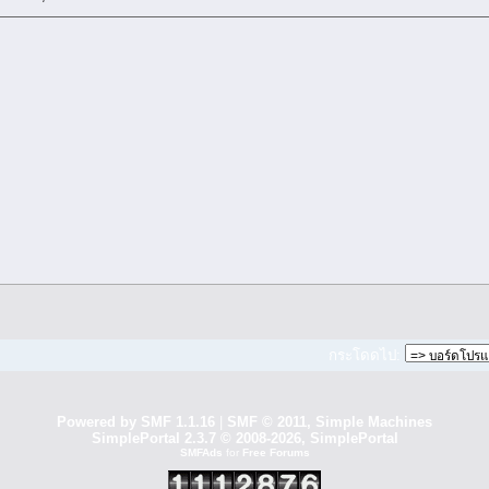
กระโดดไป:
Powered by SMF 1.1.16
|
SMF © 2011, Simple Machines
SimplePortal 2.3.7 © 2008-2026, SimplePortal
SMFAds
for
Free Forums