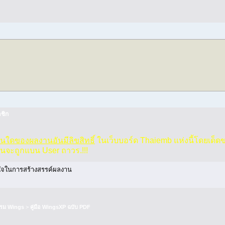
ชิก
่วนใดของผลงานอันมีลิขสิทธิ์
ในเว็บบอร์ด Thaiemb แห่งนี้โดยเด็ด
านจะถูกแบน User ถาวร.!!!
งใจในการสร้างสรรค์ผลงาน
รม Wings
>
คู่มือ WingsXP ฉบับ PDF