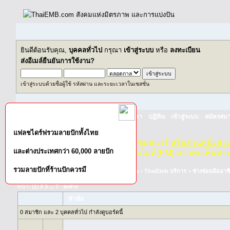
ยินดีต้อนรับคุณ,
บุคคลทั่วไป
กรุณา
เข้าสู่ระบบ
หรือ
ลงทะเบียน
ส่งอีเมล์ยืนยันการใช้งาน?
เข้าสู่ระบบด้วยชื่อผู้ใช้ รหัสผ่าน และระยะเวลาในเซสชั่น
หน้าแรก
เว็บบอร์ด
ช่วยเหลือ
ค้นหา
ปฏิทิน
เข้าสู่ระบบ
สมัครสมา
แฟลชไดร์ฟรวมลายปักทั้งไทย
กฏ-กติกา
:
ห้ามจำหน่าย, จ่ายแจก ซอฟแวร์
หรือส่วนหนึ่งส่
และต่างประเทศกว่า 60,000 ลายปัก
ไม่ว่าจะเป็นทางหน้าบอร์ด หรือหลังไมค์(PM) หากพบเห็นท่า
รวมลายปักที่ร้านปักควรมี
ThaiEMB.com สังคมแห่งมิตรภาพ และการแบ่งปัน
>
ThaiEmb บริการ
>
ช่างซ่อมมืออาช
หน้า: [
1
]
...
2
3
7
ลงล่าง
หัวข้อ
0 สมาชิก และ 2 บุคคลทั่วไป กำลังดูบอร์ดนี้