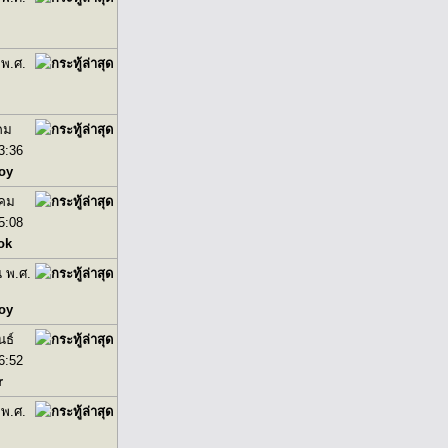
 พ.ศ.
คม
3:36
oy
าคม
5:08
ok
น พ.ศ.
oy
นธ์
6:52
r
 พ.ศ.