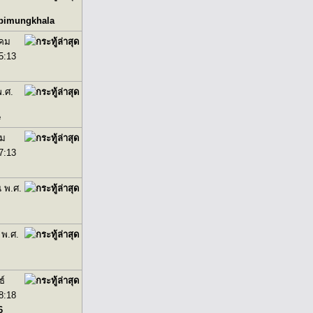
pimungkhala
าคม
5:13
พ.ศ.
e
คม
7:13
น พ.ศ.
 พ.ศ.
ธ์
8:18
6