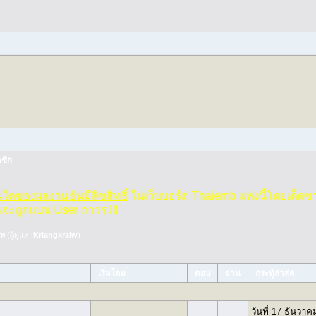
ชิก
วนใดของผลงานอันมีลิขสิทธิ์
ในเว็บบอร์ด Thaiemb แห่งนี้โดยเด็ดข
นจะถูกแบน User ถาวร.!!!
ีพ
(ผู้ดูแล:
Kriangkraiw
)
เริ่มโดย
ตอบ
อ่าน
กระทู้ล่าสุด
วันที่ 17 ธันวาค