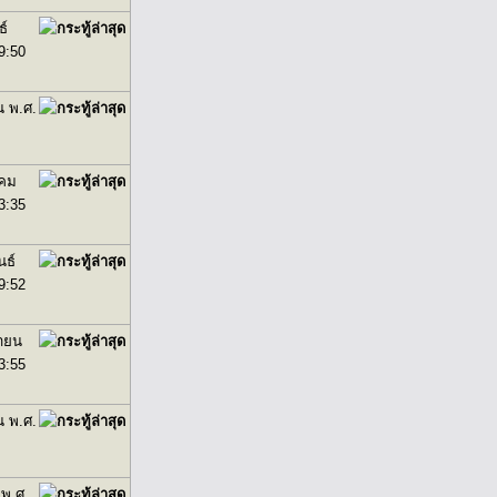
ธ์
9:50
น พ.ศ.
าคม
3:35
นธ์
9:52
กายน
3:55
น พ.ศ.
 พ.ศ.