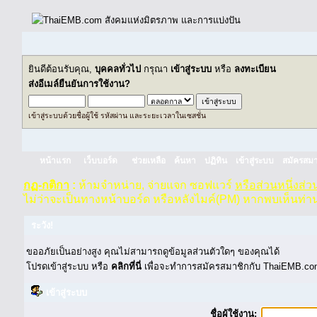
ยินดีต้อนรับคุณ,
บุคคลทั่วไป
กรุณา
เข้าสู่ระบบ
หรือ
ลงทะเบียน
ส่งอีเมล์ยืนยันการใช้งาน?
เข้าสู่ระบบด้วยชื่อผู้ใช้ รหัสผ่าน และระยะเวลาในเซสชั่น
หน้าแรก
เว็บบอร์ด
ช่วยเหลือ
ค้นหา
ปฏิทิน
เข้าสู่ระบบ
สมัครสมา
กฏ-กติกา
:
ห้ามจำหน่าย, จ่ายแจก ซอฟแวร์
หรือส่วนหนึ่งส่
ไม่ว่าจะเป็นทางหน้าบอร์ด หรือหลังไมค์(PM) หากพบเห็นท่า
ระวัง!
ขออภัยเป็นอย่างสูง คุณไม่สามารถดูข้อมูลส่วนตัวใดๆ ของคุณได้
โปรดเข้าสู่ระบบ หรือ
คลิกที่นี่
เพื่อจะทำการสมัครสมาชิกกับ ThaiEMB.com
เข้าสู่ระบบ
ชื่อผู้ใช้งาน: