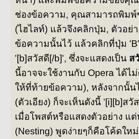
ช่องข้อความ, คุณสามารถพิมพ์ข
(ไฮไลท์) แล้วจึงคลิกปุ่ม, ตัวอย่
ข้อความนั้นไว้ แล้วคลิกที่ปุ่ม 
'[b]สวัสดี[/b]', ซึ่งจะแสดงเป็น
สว
นี้อาจจะใช้งานกับ Opera ได้ไม
ให้ที่ท้ายข้อความ), หลังจากนั้นไ
(ตัวเอียง) ก็จะเห็นดังนี้ '[i][b]สว
เมื่อโพสต์หรือแสดงตัวอย่าง แ
(Nesting) พูดง่ายๆก็คือโค้ดใหม่ท