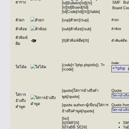
ตาราง
SMF
Bul
[td]Bulletin[/td][/tr]
[tr][td]Board[/td]
Board
Co
[td]Code[/td][/tr][/table]
ตัวยก
[sup]ตัวยก[/sup]
ตัวยก
ตัวห้อย
[sub]ตัวห้อย[/sub]
ตัวห้อย
ตัวพิมพ์
[tt]ตัวพิมพ์ดีด[/tt]
ตัวพิมพ์ดีด
ดีด
Code:
[code]<?php phpinfo(); ?>
ใส่โค้ด
<?php 
[/code]
[quote]ใส่การอ้างถึงคำ
Quote
ใส่การ
ใส่การอ้างถึ
พูด[/quote]
อ้างถึง
[quote author=ผู้เขียน]ใส่การ
Quote from
คำพูด
ใส่การอ้างถึ
อ้างถึงคำพูด[/quote]
[list]
[li]SMF[/li]
SM
[li]YaBB SE[/li]
Ya