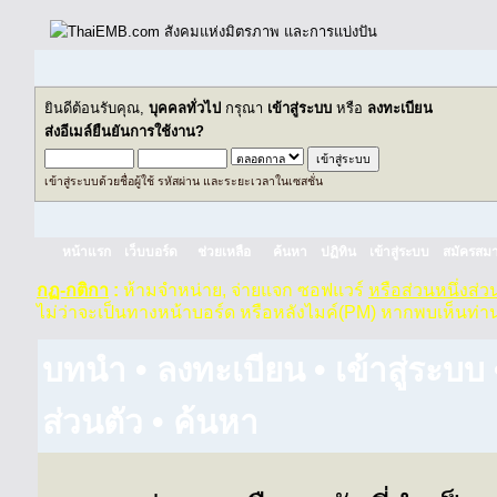
ยินดีต้อนรับคุณ,
บุคคลทั่วไป
กรุณา
เข้าสู่ระบบ
หรือ
ลงทะเบียน
ส่งอีเมล์ยืนยันการใช้งาน?
เข้าสู่ระบบด้วยชื่อผู้ใช้ รหัสผ่าน และระยะเวลาในเซสชั่น
หน้าแรก
เว็บบอร์ด
ช่วยเหลือ
ค้นหา
ปฏิทิน
เข้าสู่ระบบ
สมัครสมา
กฏ-กติกา
:
ห้ามจำหน่าย, จ่ายแจก ซอฟแวร์
หรือส่วนหนึ่งส่
ไม่ว่าจะเป็นทางหน้าบอร์ด หรือหลังไมค์(PM) หากพบเห็นท่า
บทนำ
•
ลงทะเบียน
•
เข้าสู่ระบบ
ส่วนตัว
•
ค้นหา