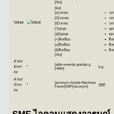
[/list]
[list]
[o]วงกลม
วง
[O]วงกลม
วง
ใส่ลิสต์
[0]วงกลม
วง
[*]จุดจุด
จุด
[@]จุดจุด
จุด
[+]สีเหลี่ยม
สี่เ
[x]สี่เหลี่ยม
สี่เ
[#]สี่เหลี่ยม
สี่เ
[/list]
คำย่อ/
[abbr=exemlpi gratia]e.g.
อักษร
*
e.g.
[/abbr]
ย่อ
คำย่อ/
[acronym=Simple Machines
อักษร
*
SMF
Forum]SMF[/acronym]
ย่อ
SMF ไอคอนแสดงอารมณ์