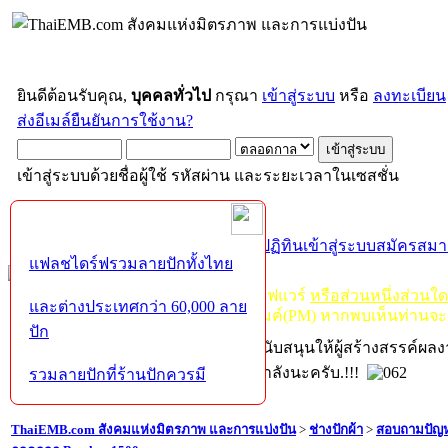
ยินดีต้อนรับคุณ,
บุคคลทั่วไป
กรุณา
เข้าสู่ระบบ
หรือ
ลงทะเบียน
ส่งอีเมล์ยืนยันการใช้งาน?
เข้าสู่ระบบด้วยชื่อผู้ใช้ รหัสผ่าน และระยะเวลาในเซสชั่น
หน้าแรก
เว็บบอร์ด
ช่วยเหลือ
ค้นหา
ปฏิทิน
เข้าสู่ระบบ
สมัครสมา
แฟลชไดร์ฟรวมลายปักทั้งไทย
กฏ-กติกา
:
ห้ามจำหน่าย, จ่ายแจก ซอฟแวร์
หรือส่วนหนึ่งส่วนใ
และต่างประเทศกว่า 60,000 ลาย
ไม่ว่าจะเป็นทางหน้าบอร์ด หรือหลังไมค์(PM) หากพบเห็นท่านจะ
ปัก
หากท่านถูกในในผลงาน หรืออยากสนับสนุนให้ผู้สร้างสรรค์ผล
โปรดช่วยบริจาคให้ผู้จัดทำบ้างตามกำลังนะครับ.!!!
รวมลายปักที่ร้านปักควรมี
ThaiEMB.com สังคมแห่งมิตรภาพ และการแบ่งปัน
>
ช่างปักผ้า
>
สอบถามปัญห