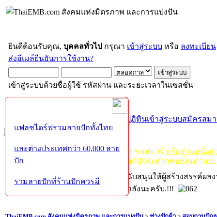
ยินดีต้อนรับคุณ,
บุคคลทั่วไป
กรุณา
เข้าสู่ระบบ
หรือ
ลงทะเบียน
ส่งอีเมล์ยืนยันการใช้งาน?
เข้าสู่ระบบด้วยชื่อผู้ใช้ รหัสผ่าน และระยะเวลาในเซสชั่น
หน้าแรก
เว็บบอร์ด
ช่วยเหลือ
ค้นหา
ปฏิทิน
เข้าสู่ระบบ
สมัครสมา
แฟลชไดร์ฟรวมลายปักทั้งไทย
และต่างประเทศกว่า 60,000 ลาย
กฏ-กติกา
:
ห้ามจำหน่าย, จ่ายแจก ซอฟแวร์
หรือส่วนหนึ่งส
ปัก
ไม่ว่าจะเป็นทางหน้าบอร์ด หรือหลังไมค์(PM) หากพบเห็นท่านจะ
หากท่านถูกในในผลงาน หรืออยากสนับสนุนให้ผู้สร้างสรรค์ผล
รวมลายปักที่ร้านปักควรมี
โปรดช่วยบริจาคให้ผู้จัดทำบ้างตามกำลังนะครับ.!!!
ThaiEMB.com สังคมแห่งมิตรภาพ และการแบ่งปัน
>
ช่างปักผ้า
>
สอบถามปัญห