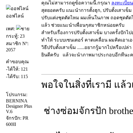
คุณไม่สามารถดูข้อความนี้.กรุณา
ลงทะเบียน
สุดยอดครับ แนะนำการตั้งฮุก, ปรับตั้งเสาเข็ม
ออฟไลน์
ปรับแต่งชุดตัดไหม ผมเห็นในภาพ ถอดชุดตัด
แล้ว ช่วยแนะนำเพื่อนๆสมาชิกหน่อยครับ
เพศ:
สำหรับเรื่องการปรับตั้งเสาเข็ม บางครั้งปัก
กระทู้: 23
ทำให้ ระบบเซนเตอร์ คาดเคลื่อน ผมคิดเอาเองน
สมาชิก Nº:
วิธีปรับตั้งเสาเข็ม ......อยากรู้มากไปหรือเปล่
2057
ยินดีครับ แล้วจะนำภาพมาประกอบอีกทีนะค
คำขอบคุณ
-ได้ให้: 121
-ได้รับ: 115
พอใจในสิ่งที่เรามี แล
โปรแกรม:
BERNINA
Designer Plus
ช่างซ่อมจักรปัก brother
V.6
จักรปัก: PR
600II