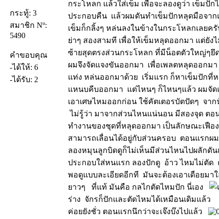
กระโหลก แล้วใส่เข็ม เพื่อจะลองดูว่า เข็มป
กระทู้: 3
ประกอบคืน แล้วผมดันทำเข็มปักหลุดมือจากเบ
สมาชิก Nº:
เข็มก็กลิ้งๆ หล่นลงในข้างในกระโหลกเลยคร
5490
ย่าๆ สองสามที เพื่อให้เข็มหลุดออกมา แต่ยั
ซ้ายสุดตรงส่วนกระโหลก ที่มีน็อตตัวใหญ่ๆยึดอย
คำขอบคุณ
ผมจึงจัดแจงขันออกมา เพื่อเพลตหลุดออกมา ไ
-ได้ให้: 6
แท่ง หล่นออกมาด้วย เริ่มแรก ก็หาเข็มปักที่ห
-ได้รับ: 2
แหนบคีบออกมา แต่ไหนๆ ก็ไหนๆแล้ว ผมจั
เอาเศษไหมออกก่อน ใช้คัตเตอรบัตปัดๆ จากนั
ไม่รู้ว่า มาจากส่วนไหนแน่นอน มีสองจุด 
ทำงานของชุดที่หลุดออกมา เป็นลักษณะเฟืองอ
สามารถเลื่อนได้อยู่กับส่วนครอบ ตอนแรกผมก
ลองหมุนลูกบิดดูก็ไม่เห็นมีส่วนไหนไปผลักดัน
ประกอบใส่หนแรก ลองปักดู อ้าว ไหมไม่ตัด 
พอดูแบบละเอียดอีกที มันจะต้องเอาเดือยมาใส
ยาวๆ ที่แท้ มันคือ กลไกตัดไหมปัก นี่เอง
ร่าง จักรก็ปักและตัดไหมได้เหมือนเดิมแล้ว
ค่อยยังชั่ว ตอนแรกนึกว่าจะเจ๊งบ๊งไปแล้ว