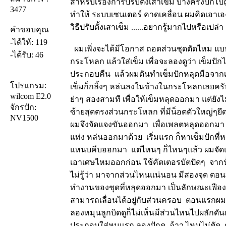
สำหรับเรื่องการปรับตั้งเสาเข็ม บางครั้งปัก
3477
ทำให้ ระบบเซนเตอร์ คาดเคลื่อน ผมคิดเอาเองน
วิธีปรับตั้งเสาเข็ม ......อยากรู้มากไปหรือเปล่
คำขอบคุณ
-ได้ให้: 119
ผมเพิ่งจะได้มีโอกาส ถอดส่วนชุดตัดไหม แบบไ
-ได้รับ: 46
กระโหลก แล้วใส่เข็ม เพื่อจะลองดูว่า เข็มป
ประกอบคืน แล้วผมดันทำเข็มปักหลุดมือจากเบ
โปรแกรม:
เข็มก็กลิ้งๆ หล่นลงในข้างในกระโหลกเลยคร
wilcom E2.0
ย่าๆ สองสามที เพื่อให้เข็มหลุดออกมา แต่ยั
จักรปัก:
ซ้ายสุดตรงส่วนกระโหลก ที่มีน็อตตัวใหญ่ๆยึดอย
NV1500
ผมจึงจัดแจงขันออกมา เพื่อเพลตหลุดออกมา ไ
แท่ง หล่นออกมาด้วย เริ่มแรก ก็หาเข็มปักที่ห
แหนบคีบออกมา แต่ไหนๆ ก็ไหนๆแล้ว ผมจั
เอาเศษไหมออกก่อน ใช้คัตเตอรบัตปัดๆ จากนั
ไม่รู้ว่า มาจากส่วนไหนแน่นอน มีสองจุด ต
ทำงานของชุดที่หลุดออกมา เป็นลักษณะเฟืองอ
สามารถเลื่อนได้อยู่กับส่วนครอบ ตอนแรกผมก
ลองหมุนลูกบิดดูก็ไม่เห็นมีส่วนไหนไปผลักดัน
ประกอบใส่หนแรก ลองปักดู อ้าว ไหมไม่ตัด 