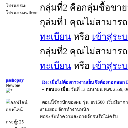
กลุ่มที่2 คือกลุ่มซื้อขา
โปรแกรม:
โปรแกรมwilcom
กุล่มที่1 คุณไม่สามาร
ทะเบียน
หรือ
เข้าสู่ระ
กลุ่มที่2 คุณไม่สามาร
ทะเบียน
หรือ
เข้าสู่ระ
psshopay
Re: เมื่อไม่ต้องการงานเย็บ จึงต้องถอดออก 
Newbie
«
ตอบ #6 เมื่อ:
วันที่ 13 เมษายน พ.ศ. 2559, 0
ตอนนี้จักรปักของผม รุ่น nv1500 เริ่มมีอาการ 
งานเยอะ จักรทำงานหนัก
ออฟไลน์
พอจะรับทำความสะอาดจักรหรือไม่ครับ
กระทู้: 25