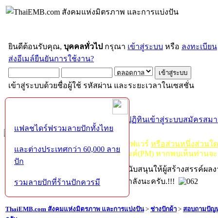
ยินดีต้อนรับคุณ,
บุคคลทั่วไป
กรุณา
เข้าสู่ระบบ
หรือ
ลงทะเบียน
ส่งอีเมล์ยืนยันการใช้งาน?
เข้าสู่ระบบด้วยชื่อผู้ใช้ รหัสผ่าน และระยะเวลาในเซสชั่น
หน้าแรก
เว็บบอร์ด
ช่วยเหลือ
ค้นหา
ปฏิทิน
เข้าสู่ระบบ
สมัครสมา
แฟลชไดร์ฟรวมลายปักทั้งไทย
กฏ-กติกา
:
ห้ามจำหน่าย, จ่ายแจก ซอฟแวร์
หรือส่วนหนึ่งส่วนใ
และต่างประเทศกว่า 60,000 ลาย
ไม่ว่าจะเป็นทางหน้าบอร์ด หรือหลังไมค์(PM) หากพบเห็นท่านจะ
ปัก
หากท่านถูกในในผลงาน หรืออยากสนับสนุนให้ผู้สร้างสรรค์ผล
โปรดช่วยบริจาคให้ผู้จัดทำบ้างตามกำลังนะครับ.!!!
รวมลายปักที่ร้านปักควรมี
ThaiEMB.com สังคมแห่งมิตรภาพ และการแบ่งปัน
>
ช่างปักผ้า
>
สอบถามปัญห