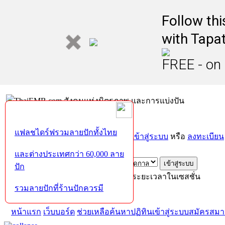
Follow th
with Tapat
FREE - on
แฟลชไดร์ฟรวมลายปักทั้งไทย
ยินดีต้อนรับคุณ,
บุคคลทั่วไป
กรุณา
เข้าสู่ระบบ
หรือ
ลงทะเบียน
ส่งอีเมล์ยืนยันการใช้งาน?
และต่างประเทศกว่า 60,000 ลาย
ปัก
เข้าสู่ระบบด้วยชื่อผู้ใช้ รหัสผ่าน และระยะเวลาในเซสชั่น
รวมลายปักที่ร้านปักควรมี
หน้าแรก
เว็บบอร์ด
ช่วยเหลือ
ค้นหา
ปฏิทิน
เข้าสู่ระบบ
สมัครสมา