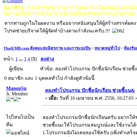
กฏ-กติกา
:
ห้ามจำหน่าย, จ่ายแจก ซอฟแวร์
หรือส่วนหนึ่งส่วนใ
ไม่ว่าจะเป็นทางหน้าบอร์ด หรือหลังไมค์(PM) หากพบเห็นท่านจะ
หากท่านถูกในในผลงาน หรืออยากสนับสนุนให้ผู้สร้างสรรค์ผล
โปรดช่วยบริจาคให้ผู้จัดทำบ้างตามกำลังนะครับ.!!!
ThaiEMB.com สังคมแห่งมิตรภาพ และการแบ่งปัน
>
หมวดหมู่ทั่วไป
>
ห้องรั
หน้า:
1
...
3
4
[
5
]
ลงล่าง
ผู้เขียน
หัวข้อ: ลองทำโปรแกรม ปักชื่อนักเรียน ช่วยชี้
0 สมาชิก และ 1 บุคคลทั่วไป กำลังดูหัวข้อนี้
ManopSu
ลองทำโปรแกรม ปักชื่อนักเรียน ช่วยชี้แน&
Jr. Member
«
เมื่อ:
วันที่ 16 เมษายน พ.ศ. 2556, 16:27:01 
ไปไหนไปเป็น
ลองทำโปรแกรมปักชื่อนักเรียนครับ อยากให้ช
ทีม
ช่วยชี้แนะให้โปรแกรมสมบูรณ์และใช้งานได้จ
1.โปรแกรมยังไม่เคยลองใช้ครับ (เพิ่งทำเสร็จ