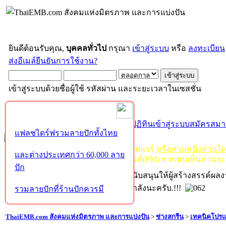
ยินดีต้อนรับคุณ,
บุคคลทั่วไป
กรุณา
เข้าสู่ระบบ
หรือ
ลงทะเบียน
ส่งอีเมล์ยืนยันการใช้งาน?
เข้าสู่ระบบด้วยชื่อผู้ใช้ รหัสผ่าน และระยะเวลาในเซสชั่น
หน้าแรก
เว็บบอร์ด
ช่วยเหลือ
ค้นหา
ปฏิทิน
เข้าสู่ระบบ
สมัครสมา
แฟลชไดร์ฟรวมลายปักทั้งไทย
กฏ-กติกา
:
ห้ามจำหน่าย, จ่ายแจก ซอฟแวร์
หรือส่วนหนึ่งส่วนใ
และต่างประเทศกว่า 60,000 ลาย
ไม่ว่าจะเป็นทางหน้าบอร์ด หรือหลังไมค์(PM) หากพบเห็นท่านจะ
ปัก
หากท่านถูกในในผลงาน หรืออยากสนับสนุนให้ผู้สร้างสรรค์ผล
โปรดช่วยบริจาคให้ผู้จัดทำบ้างตามกำลังนะครับ.!!!
รวมลายปักที่ร้านปักควรมี
ThaiEMB.com สังคมแห่งมิตรภาพ และการแบ่งปัน
>
ช่างสกรีน
>
เทคนิคโปร