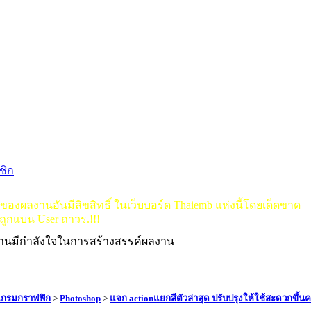
ชิก
ดของผลงานอันมีลิขสิทธิ์
ในเว็บบอร์ด Thaiemb แห่งนี้โดยเด็ดขาด
ถูกแบน User ถาวร.!!!
งานมีกำลังใจในการสร้างสรรค์ผลงาน
แกรมกราฟฟิก
>
Photoshop
>
แจก actionแยกสีตัวล่าสุด ปรับปรุงให้ใช้สะดวกขึ้นค