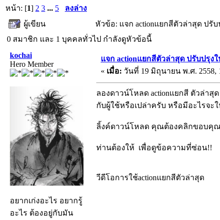
หน้า: [
1
]
2
3
...
5
ลงล่าง
ผู้เขียน
หัวข้อ: แจก actionแยกสีตัวล่าสุด ปรับ
0 สมาชิก และ 1 บุคคลทั่วไป กำลังดูหัวข้อนี้
kochai
แจก actionแยกสีตัวล่าสุด ปรับปรุงใ
Hero Member
«
เมื่อ:
วันที่ 19 มิถุนายน พ.ศ. 2558, 
ลองดาวน์โหลด actionแยกสี ตัวล่าสุด
กับผู้ใช้หรือเปล่าครับ หรือมีอะไรจ
ลิ้งค์ดาวน์โหลด คุณต้องคลิกขอบคุณก
ท่านต้องให้
เพื่อดูข้อความที่ซ่อน!!
วีดีโอการใช้actionแยกสีตัวล่าสุด
อยากเก่งอะไร อยากรู้
อะไร ต้องอยู่กับมัน