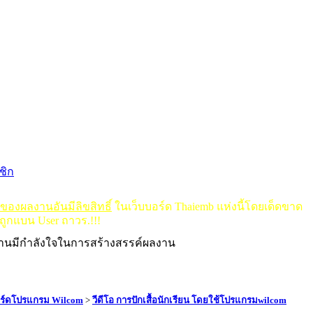
ชิก
ดของผลงานอันมีลิขสิทธิ์
ในเว็บบอร์ด Thaiemb แห่งนี้โดยเด็ดขาด
ถูกแบน User ถาวร.!!!
งานมีกำลังใจในการสร้างสรรค์ผลงาน
ร์ดโปรแกรม Wilcom
>
วีดีโอ การปักเสื้อนักเรียน โดยใช้โปรแกรมwilcom