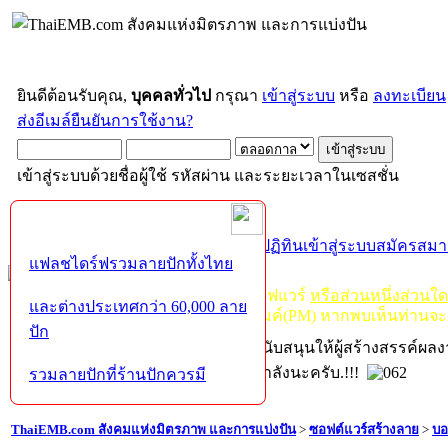
ยินดีต้อนรับคุณ,
บุคคลทั่วไป
กรุณา
เข้าสู่ระบบ
หรือ
ลงทะเบียน
ส่งอีเมล์ยืนยันการใช้งาน?
เข้าสู่ระบบด้วยชื่อผู้ใช้ รหัสผ่าน และระยะเวลาในเซสชั่น
หน้าแรก
เว็บบอร์ด
ช่วยเหลือ
ค้นหา
ปฏิทิน
เข้าสู่ระบบ
สมัครสมา
แฟลชไดร์ฟรวมลายปักทั้งไทย
กฏ-กติกา
:
ห้ามจำหน่าย, จ่ายแจก ซอฟแวร์
หรือส่วนหนึ่งส่วนใ
และต่างประเทศกว่า 60,000 ลาย
ไม่ว่าจะเป็นทางหน้าบอร์ด หรือหลังไมค์(PM) หากพบเห็นท่านจะ
ปัก
หากท่านถูกในในผลงาน หรืออยากสนับสนุนให้ผู้สร้างสรรค์ผล
โปรดช่วยบริจาคให้ผู้จัดทำบ้างตามกำลังนะครับ.!!!
รวมลายปักที่ร้านปักควรมี
ThaiEMB.com สังคมแห่งมิตรภาพ และการแบ่งปัน
>
ซอฟต์แวร์สร้างลาย
>
บอ