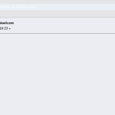
มwilcom (อ่าน 42039 ครั้ง)
กรมwilcom
19:23 »