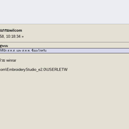
โปรแกรมwilcom
58, 10:18:34 »
สู่ระบบ
ที่ปัก ส.ท.ส. และ ส.ท.พ. ชื่ออะไรครับ
วย winrar
.\Wilcom\EmbroideryStudio_e2.0\USERLETW