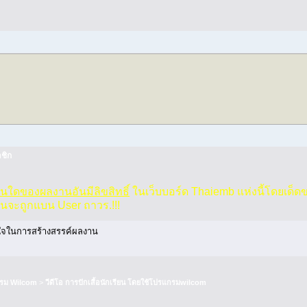
ชิก
่วนใดของผลงานอันมีลิขสิทธิ์
ในเว็บบอร์ด Thaiemb แห่งนี้โดยเด็ด
านจะถูกแบน User ถาวร.!!!
งใจในการสร้างสรรค์ผลงาน
รม Wilcom
>
วีดีโอ การปักเสื้อนักเรียน โดยใช้โปรแกรมwilcom