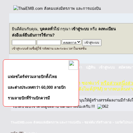
ยินดีต้อนรับคุณ,
บุคคลทั่วไป
กรุณา
เข้าสู่ระบบ
หรือ
ลงทะเบียน
ส่งอีเมล์ยืนยันการใช้งาน?
เข้าสู่ระบบด้วยชื่อผู้ใช้ รหัสผ่าน และระยะเวลาในเซสชั่น
หน้าแรก
เว็บบอร์ด
ช่วยเหลือ
ค้นหา
ปฏิทิน
เข้าสู่ระบบ
สมัครสมา
แฟลชไดร์ฟรวมลายปักทั้งไทย
กฏ-กติกา
:
ห้ามจำหน่าย, จ่ายแจก ซอฟแวร์
หรือส่วนหนึ่งส
และต่างประเทศกว่า 60,000 ลายปัก
ไม่ว่าจะเป็นทางหน้าบอร์ด หรือหลังไมค์(PM) หากพบเห็นท่
รวมลายปักที่ร้านปักควรมี
หากท่านถูกในในผลงาน หรืออยากสนับสนุนให้ผู้สร้างสรรค์ผลงานมีกำลั
โปรดช่วยบริจาคให้ผู้จัดทำบ้างตามกำลังนะครับ.!!!
ThaiEMB.com สังคมแห่งมิตรภาพ และการแบ่งปัน
>
ซอฟต์แวร์สร้างลาย
>
บอร์ดโปรแก