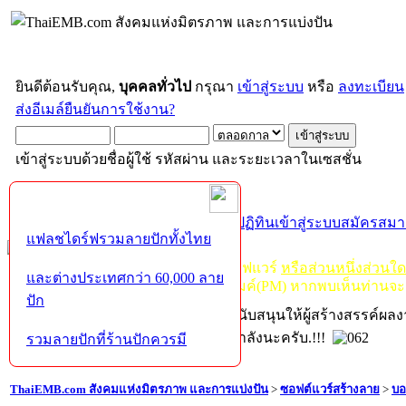
ยินดีต้อนรับคุณ,
บุคคลทั่วไป
กรุณา
เข้าสู่ระบบ
หรือ
ลงทะเบียน
ส่งอีเมล์ยืนยันการใช้งาน?
เข้าสู่ระบบด้วยชื่อผู้ใช้ รหัสผ่าน และระยะเวลาในเซสชั่น
หน้าแรก
เว็บบอร์ด
ช่วยเหลือ
ค้นหา
ปฏิทิน
เข้าสู่ระบบ
สมัครสมา
แฟลชไดร์ฟรวมลายปักทั้งไทย
กฏ-กติกา
:
ห้ามจำหน่าย, จ่ายแจก ซอฟแวร์
หรือส่วนหนึ่งส่วนใ
และต่างประเทศกว่า 60,000 ลาย
ไม่ว่าจะเป็นทางหน้าบอร์ด หรือหลังไมค์(PM) หากพบเห็นท่านจะ
ปัก
หากท่านถูกในในผลงาน หรืออยากสนับสนุนให้ผู้สร้างสรรค์ผล
โปรดช่วยบริจาคให้ผู้จัดทำบ้างตามกำลังนะครับ.!!!
รวมลายปักที่ร้านปักควรมี
ThaiEMB.com สังคมแห่งมิตรภาพ และการแบ่งปัน
>
ซอฟต์แวร์สร้างลาย
>
บอ