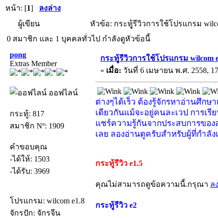
หน้า: [
1
]
ลงล่าง
ผู้เขียน
หัวข้อ: กระทูุ้รีวิวการใช้โปรแกรม wilc
0 สมาชิก และ 1 บุคคลทั่วไป กำลังดูหัวข้อนี้
pong
กระทูุ้รีวิวการใช้โปรแกรม wilcom 
Extras Member
«
เมื่อ:
วันที่ 6 เมษายน พ.ศ. 2558, 17
ออฟไลน์
ต่างๆได้เร็ว ต้องรู้จักรหาอ่านศึกษ
เดียวกันแม้จะอยู่คนละเวป การเรีย
กระทู้: 817
แชร์ความรู้กันจากประสบการของสมาชิ
สมาชิก Nº: 1909
เลย ลองอ่านดูครับสำหรับผู้ที่กำล
คำขอบคุณ
-ได้ให้: 1503
กระทู้รีวิว e1.5
-ได้รับ: 3969
คุณไม่สามารถดูข้อความนี้.กรุณา
ล
โปรแกรม: wilcom e1.8
กระทู้รีวิว e2
จักรปัก: จักรจีน