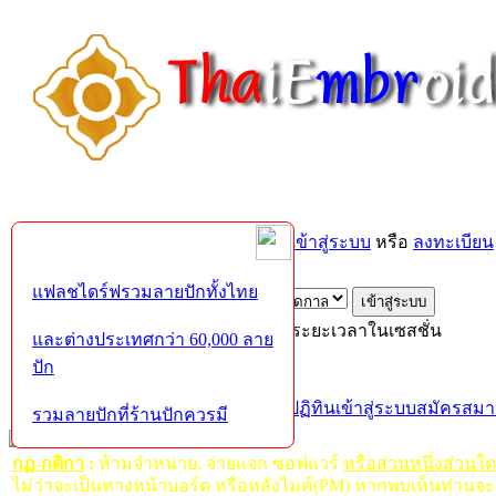
ยินดีต้อนรับคุณ,
บุคคลทั่วไป
กรุณา
เข้าสู่ระบบ
หรือ
ลงทะเบียน
ส่งอีเมล์ยืนยันการใช้งาน?
แฟลชไดร์ฟรวมลายปักทั้งไทย
เข้าสู่ระบบด้วยชื่อผู้ใช้ รหัสผ่าน และระยะเวลาในเซสชั่น
และต่างประเทศกว่า 60,000 ลาย
ปัก
หน้าแรก
เว็บบอร์ด
ช่วยเหลือ
ค้นหา
ปฏิทิน
เข้าสู่ระบบ
สมัครสมา
รวมลายปักที่ร้านปักควรมี
กฏ-กติกา
:
ห้ามจำหน่าย, จ่ายแจก ซอฟแวร์
หรือส่วนหนึ่งส่วนใ
ไม่ว่าจะเป็นทางหน้าบอร์ด หรือหลังไมค์(PM) หากพบเห็นท่านจะ