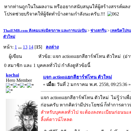
หากท่านถูกในในผลงาน หรืออยากสนับสนุนให้ผู้สร้างสรรค์ผล
โปรดช่วยบริจาคให้ผู้จัดทำบ้างตามกำลังนะครับ.!!!
ThaiEMB.com สังคมแห่งมิตรภาพ และการแบ่งปัน
>
ช่างสกรีน
>
เทคนิคโปร
ตัวใหม่
หน้า:
1
...
13
14
[
15
]
ลงล่าง
ผู้เขียน
หัวข้อ: แจก actionแยกสีฮาร์ฟโทน ตัวใหม่ (อ่าน
0 สมาชิก และ 1 บุคคลทั่วไป กำลังดูหัวข้อนี้
kochai
แจก actionแยกสีฮาร์ฟโทน ตัวใหม่
Hero Member
«
เมื่อ:
วันที่ 2 มกราคม พ.ศ. 2558, 09:25:36 »
แจก actionแยกสีฮาร์ฟโทน ตัวใหม่ ไม่รู้ว่าเพื่อ
ก่อนครับ หากคิดว่ามีประโยชน์ ก็ทำการดาว
สำหรับบุคคลทั่วไป จะต้องลงทะเบียนก่อนนะ
ลิ้งค์ดาวน์โหลด