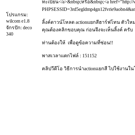
ทะเบียน</a>&nbsp;หรือ&nbsp;<a href="http://
PHPSESSID=3rd5egldmp4gn12fvrie9aobn4&amp;
โปรแกรม:
wilcom e1.8
ลิ้งค์ดาวน์โหลด actionแยกสีฮาร์ฟโทน ตัวใหม
จักรปัก: deco
คุณต้องคลิกขอบคุณ ก่อนจึงจะเห็นลิ้งค์ ครับ
340
ท่านต้องให้
เพื่อดูข้อความที่ซ่อน!!
พาสเวลาแตกไฟล์ : 151152
คลิปวีดีโอ วิธีการนำactionแยกสี ไปใช้งาน