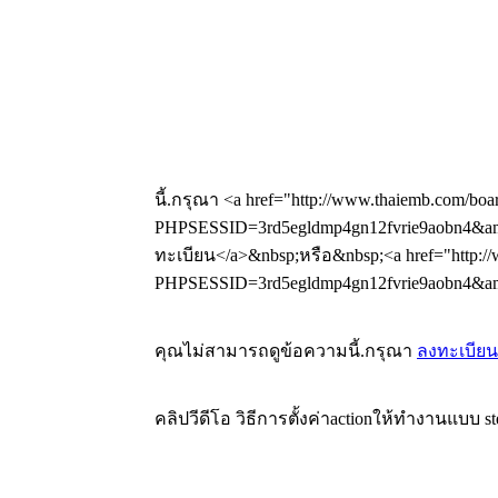
นี้.กรุณา <a href="http://www.thaiemb.com/boa
PHPSESSID=3rd5egldmp4gn12fvrie9aobn4&amp
ทะเบียน</a>&nbsp;หรือ&nbsp;<a href="http://
PHPSESSID=3rd5egldmp4gn12fvrie9aobn4&amp;
คุณไม่สามารถดูข้อความนี้.กรุณา
ลงทะเบียน
คลิปวีดีโอ วิธีการตั้งค่าactionให้ทำงานแบบ st