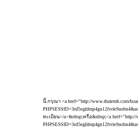
นี้.กรุณา <a href="http://www.thaiemb.com/boa
PHPSESSID=3rd5egldmp4gn12fvrie9aobn4&amp
ทะเบียน</a>&nbsp;หรือ&nbsp;<a href="http://
PHPSESSID=3rd5egldmp4gn12fvrie9aobn4&amp;