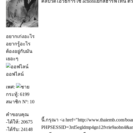
คลิปวีดีโอวิธีการใช้ actionแยกสีฮาร์ฟโทน ตั
อยากเก่งอะไร
อยากรู้อะไร
ต้องอยู่กับมัน
เยอะๆ
ออฟไลน์
เพศ:
กระทู้: 6199
สมาชิก Nº: 10
คำขอบคุณ
นี้.กรุณา <a href="http://www.thaiemb.com/boa
-ได้ให้: 20675
PHPSESSID=3rd5egldmp4gn12fvrie9aobn4&amp
-ได้รับ: 24148