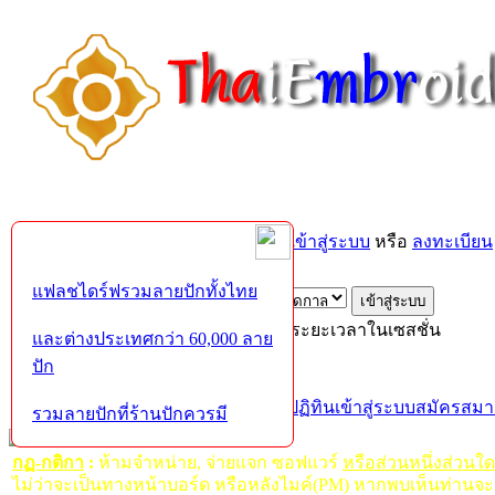
ยินดีต้อนรับคุณ,
บุคคลทั่วไป
กรุณา
เข้าสู่ระบบ
หรือ
ลงทะเบียน
ส่งอีเมล์ยืนยันการใช้งาน?
แฟลชไดร์ฟรวมลายปักทั้งไทย
เข้าสู่ระบบด้วยชื่อผู้ใช้ รหัสผ่าน และระยะเวลาในเซสชั่น
และต่างประเทศกว่า 60,000 ลาย
ปัก
หน้าแรก
เว็บบอร์ด
ช่วยเหลือ
ค้นหา
ปฏิทิน
เข้าสู่ระบบ
สมัครสมา
รวมลายปักที่ร้านปักควรมี
กฏ-กติกา
:
ห้ามจำหน่าย, จ่ายแจก ซอฟแวร์
หรือส่วนหนึ่งส่วนใ
ไม่ว่าจะเป็นทางหน้าบอร์ด หรือหลังไมค์(PM) หากพบเห็นท่านจะ