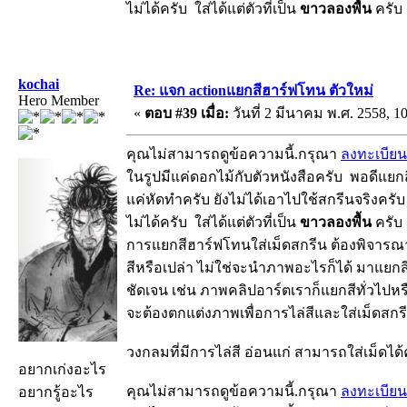
ไม่ได้ครับ ใส่ได้แต่ตัวที่เป็น
ขาวลองพื้น
ครับ ต
kochai
Re: แจก actionแยกสีฮาร์ฟโทน ตัวใหม่
Hero Member
«
ตอบ #39 เมื่อ:
วันที่ 2 มีนาคม พ.ศ. 2558, 10
คุณไม่สามารถดูข้อความนี้.กรุณา
ลงทะเบียน
ในรูปมีแค่ดอกไม้กับตัวหนังสือครับ พอดีแยกส
แค่หัดทำครับ ยังไม่ได้เอาไปใช้สกรีนจริงครั
ไม่ได้ครับ ใส่ได้แต่ตัวที่เป็น
ขาวลองพื้น
ครับ ต
การแยกสีฮาร์ฟโทนใส่เม็ดสกรีน ต้องพิจารณา
สีหรือเปล่า ไม่ใช่จะนำภาพอะไรก็ได้ มาแยกสี
ชัดเจน เช่น ภาพคลิปอาร์ตเราก็แยกสีทั่วไปห
จะต้องตกแต่งภาพเพื่อการไล่สีและใส่เม็ดสก
วงกลมที่มีการไล่สี อ่อนแก่ สามารถใส่เม็ดได้
อยากเก่งอะไร
คุณไม่สามารถดูข้อความนี้.กรุณา
ลงทะเบียน
อยากรู้อะไร