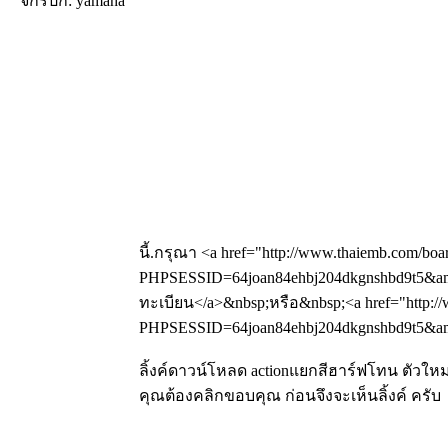
จักรปัก: yamaha
นี้.กรุณา <a href="http://www.thaiemb.com/boa
PHPSESSID=64joan84ehbj204dkgnshbd9t5&amp
ทะเบียน</a>&nbsp;หรือ&nbsp;<a href="http://
PHPSESSID=64joan84ehbj204dkgnshbd9t5&amp;
ลิ้งค์ดาวน์โหลด actionแยกสีฮาร์ฟโทน ตัวใหม
คุณต้องคลิกขอบคุณ ก่อนจึงจะเห็นลิ้งค์ ครับ