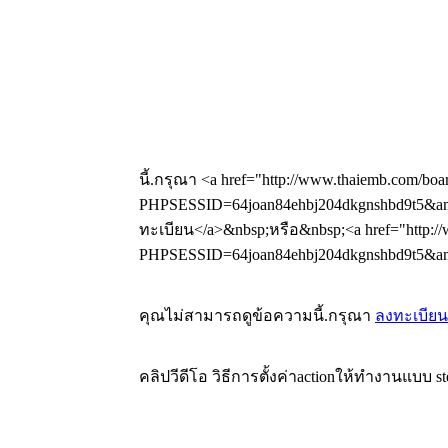
นี้.กรุณา <a href="http://www.thaiemb.com/boa
PHPSESSID=64joan84ehbj204dkgnshbd9t5&amp
ทะเบียน</a>&nbsp;หรือ&nbsp;<a href="http://
PHPSESSID=64joan84ehbj204dkgnshbd9t5&amp;
คุณไม่สามารถดูข้อความนี้.กรุณา
ลงทะเบียน
คลิปวีดีโอ วิธีการตั้งค่าactionให้ทำงานแบบ st