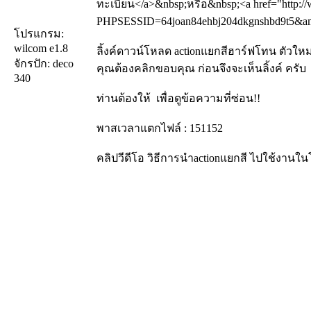
ทะเบียน</a>&nbsp;หรือ&nbsp;<a href="http://
PHPSESSID=64joan84ehbj204dkgnshbd9t5&amp;
โปรแกรม:
wilcom e1.8
ลิ้งค์ดาวน์โหลด actionแยกสีฮาร์ฟโทน ตัวใหม
จักรปัก: deco
คุณต้องคลิกขอบคุณ ก่อนจึงจะเห็นลิ้งค์ ครับ
340
ท่านต้องให้
เพื่อดูข้อความที่ซ่อน!!
พาสเวลาแตกไฟล์ : 151152
คลิปวีดีโอ วิธีการนำactionแยกสี ไปใช้งาน