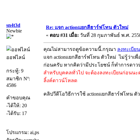
sn4t3d
Re: แจก actionแยกสีฮาร์ฟโทน ตัวใหม่
Newbie
«
ตอบ #31 เมื่อ:
วันที่ 28 กุมภาพันธ์ พ.ศ. 255
คุณไม่สามารถดูข้อความนี้.กรุณา
ลงทะเบียน
แจก actionแยกสีฮาร์ฟโทน ตัวใหม่ ไม่รู้ว่าเพื่อ
ออฟไลน์
ก่อนครับ หากคิดว่ามีประโยชน์ ก็ทำการดาว
กระทู้: 9
สำหรับบุคคลทั่วไป จะต้องลงทะเบียนก่อนนะ
สมาชิก Nº:
ลิ้งค์ดาวน์โหลด
4586
คลิปวีดีโอวิธีการใช้ actionแยกสีฮาร์ฟโทน ตั
คำขอบคุณ
-ได้ให้: 20
-ได้รับ: 17
โปรแกรม: ai,ps