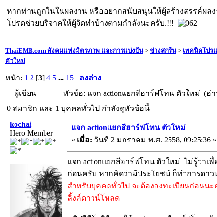
หากท่านถูกในในผลงาน หรืออยากสนับสนุนให้ผู้สร้างสรรค์ผล
โปรดช่วยบริจาคให้ผู้จัดทำบ้างตามกำลังนะครับ.!!!
ThaiEMB.com สังคมแห่งมิตรภาพ และการแบ่งปัน
>
ช่างสกรีน
>
เทคนิคโปร
ตัวใหม่
หน้า:
1
2
[
3
]
4
5
...
15
ลงล่าง
ผู้เขียน
หัวข้อ: แจก actionแยกสีฮาร์ฟโทน ตัวใหม่ (อ่าน
0 สมาชิก และ 1 บุคคลทั่วไป กำลังดูหัวข้อนี้
kochai
แจก actionแยกสีฮาร์ฟโทน ตัวใหม่
Hero Member
«
เมื่อ:
วันที่ 2 มกราคม พ.ศ. 2558, 09:25:36 »
แจก actionแยกสีฮาร์ฟโทน ตัวใหม่ ไม่รู้ว่าเพื่อ
ก่อนครับ หากคิดว่ามีประโยชน์ ก็ทำการดาว
สำหรับบุคคลทั่วไป จะต้องลงทะเบียนก่อนนะ
ลิ้งค์ดาวน์โหลด