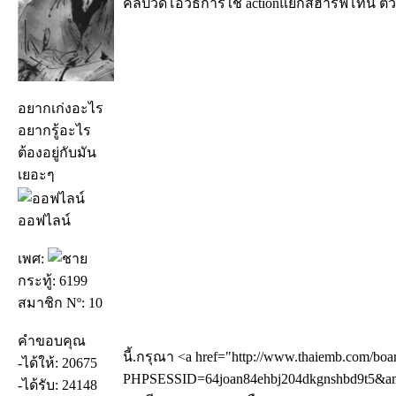
คลิปวีดีโอวิธีการใช้ actionแยกสีฮาร์ฟโทน ตั
อยากเก่งอะไร
อยากรู้อะไร
ต้องอยู่กับมัน
เยอะๆ
ออฟไลน์
เพศ:
กระทู้: 6199
สมาชิก Nº: 10
คำขอบคุณ
นี้.กรุณา <a href="http://www.thaiemb.com/boa
-ได้ให้: 20675
PHPSESSID=64joan84ehbj204dkgnshbd9t5&amp
-ได้รับ: 24148