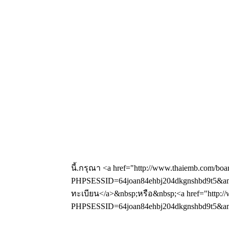
นี้.กรุณา <a href="http://www.thaiemb.com/boa
PHPSESSID=64joan84ehbj204dkgnshbd9t5&amp
ทะเบียน</a>&nbsp;หรือ&nbsp;<a href="http://
PHPSESSID=64joan84ehbj204dkgnshbd9t5&amp;