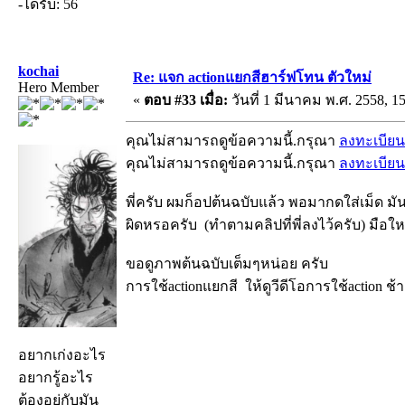
-ได้รับ: 56
kochai
Re: แจก actionแยกสีฮาร์ฟโทน ตัวใหม่
Hero Member
«
ตอบ #33 เมื่อ:
วันที่ 1 มีนาคม พ.ศ. 2558, 15
คุณไม่สามารถดูข้อความนี้.กรุณา
ลงทะเบียน
คุณไม่สามารถดูข้อความนี้.กรุณา
ลงทะเบียน
พี่ครับ ผมก็อปต้นฉบับแล้ว พอมากดใส่เม็ด ม
ผิดหรอครับ (ทำตามคลิปที่พี่ลงไว้ครับ) มื
ขอดูภาพต้นฉบับเต็มๆหน่อย ครับ
การใช้actionแยกสี ให้ดูวีดีโอการใช้action ช้
อยากเก่งอะไร
อยากรู้อะไร
ต้องอยู่กับมัน