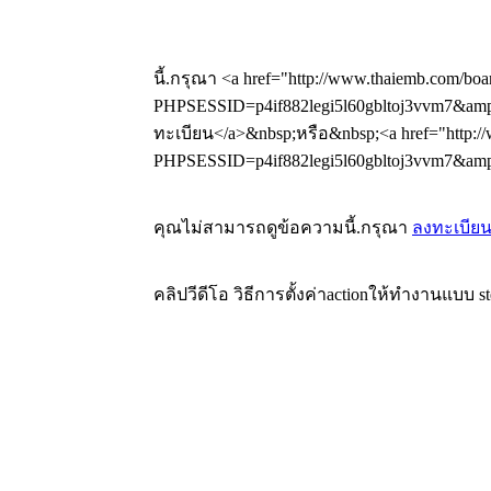
นี้.กรุณา <a href="http://www.thaiemb.com/boa
PHPSESSID=p4if882legi5l60gbltoj3vvm7&amp;
ทะเบียน</a>&nbsp;หรือ&nbsp;<a href="http://
PHPSESSID=p4if882legi5l60gbltoj3vvm7&amp;a
คุณไม่สามารถดูข้อความนี้.กรุณา
ลงทะเบีย
คลิปวีดีโอ วิธีการตั้งค่าactionให้ทำงานแบบ st