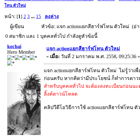
โทน ตัวใหม่
หน้า: [
1
]
2
3
...
15
ลงล่าง
ผู้เขียน
หัวข้อ: แจก actionแยกสีฮาร์ฟโทน ตัวใหม่ (อ่าน
0 สมาชิก และ 1 บุคคลทั่วไป กำลังดูหัวข้อนี้
kochai
แจก actionแยกสีฮาร์ฟโทน ตัวใหม่
Hero Member
«
เมื่อ:
วันที่ 2 มกราคม พ.ศ. 2558, 09:25:36 »
แจก actionแยกสีฮาร์ฟโทน ตัวใหม่ ไม่รู้ว่าเพื่
ก่อนครับ หากคิดว่ามีประโยชน์ ก็ทำการดาว
สำหรับบุคคลทั่วไป จะต้องลงทะเบียนก่อนนะ
ลิ้งค์ดาวน์โหลด
คลิปวีดีโอวิธีการใช้ actionแยกสีฮาร์ฟโทน ตั