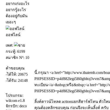
อยากเก่งอะไร
อยากรู้อะไร
ต้องอยู่กับมัน
เยอะๆ
ออฟไลน์
เพศ:
กระทู้: 6199
สมาชิก Nº: 10
คำขอบคุณ
นี้.กรุณา <a href="http://www.thaiemb.com/boa
-ได้ให้: 20675
PHPSESSID=p4if882legi5l60gbltoj3vvm7&amp;
-ได้รับ: 24148
ทะเบียน</a>&nbsp;หรือ&nbsp;<a href="http://
PHPSESSID=p4if882legi5l60gbltoj3vvm7&amp;a
โปรแกรม:
wilcom e1.8
ลิ้งค์ดาวน์โหลด actionแยกสีฮาร์ฟโทน ตัวใหม
จักรปัก: deco
คุณต้องคลิกขอบคุณ ก่อนจึงจะเห็นลิ้งค์ ครับ