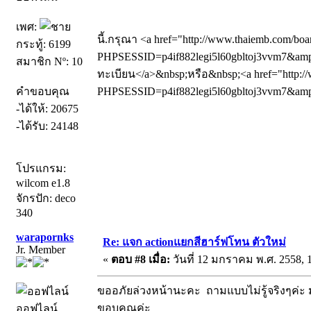
เพศ:
นี้.กรุณา <a href="http://www.thaiemb.com/boa
กระทู้: 6199
PHPSESSID=p4if882legi5l60gbltoj3vvm7&amp;
สมาชิก Nº: 10
ทะเบียน</a>&nbsp;หรือ&nbsp;<a href="http://
คำขอบคุณ
PHPSESSID=p4if882legi5l60gbltoj3vvm7&amp;a
-ได้ให้: 20675
-ได้รับ: 24148
โปรแกรม:
wilcom e1.8
จักรปัก: deco
340
warapornks
Re: แจก actionแยกสีฮาร์ฟโทน ตัวใหม่
Jr. Member
«
ตอบ #8 เมื่อ:
วันที่ 12 มกราคม พ.ศ. 2558, 1
ขออภัยล่วงหน้านะคะ ถามแบบไม่รู้จริงๆค่ะ
ขอบคุณค่ะ
ออฟไลน์