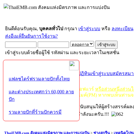
ยินดีต้อนรับคุณ,
บุคคลทั่วไป
กรุณา
เข้าสู่ระบบ
หรือ
ลงทะเบียน
ส่งอีเมล์ยืนยันการใช้งาน?
เข้าสู่ระบบด้วยชื่อผู้ใช้ รหัสผ่าน และระยะเวลาในเซสชั่น
หน้าแรก
เว็บบอร์ด
ช่วยเหลือ
ค้นหา
ปฏิทิน
เข้าสู่ระบบ
สมัครสมา
แฟลชไดร์ฟรวมลายปักทั้งไทย
กฏ-กติกา
:
ห้ามจำหน่าย, จ่ายแจก ซอฟแวร์
หรือส่วนหนึ่งส่วน
และต่างประเทศกว่า 60,000 ลาย
ไม่ว่าจะเป็นทางหน้าบอร์ด หรือหลังไมค์(PM) หากพบเห็นท่านจ
ปัก
หากท่านถูกในในผลงาน หรืออยากสนับสนุนให้ผู้สร้างสรรค์ผ
รวมลายปักที่ร้านปักควรมี
โปรดช่วยบริจาคให้ผู้จัดทำบ้างตามกำลังนะครับ.!!!
ThaiEMB.com สังคมแห่งมิตรภาพ และการแบ่งปัน
>
ช่างสกรีน
>
เทคนิคโปร