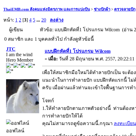
ThaiEMB.com สังคมแห่งมิตรภาพ และการแบ่งปัน
>
ช่างปักผ้า
>
ตรวจลายปัก
หน้า:
1
2
[
3
]
4
5
...
20
ลงล่าง
ผู้เขียน
หัวข้อ: แบบฝึกหัดที่1 โปรแกรม Wilcom (อ่าน 2
0 สมาชิก และ 1 บุคคลทั่วไป กำลังดูหัวข้อนี้
JTC
แบบฝึกหัดที่1 โปรแกรม Wilcom
I am the wind
«
เมื่อ:
วันที่ 28 มิถุนายน พ.ศ. 2557, 20:22:11
Hero Member
เพื่อให้สมาชิกมือใหม่ได้ทำลายปักเป็น จะต้
แนะนำในการทำลายปัก แบบฝึกหัดแรกนี้ ไม่ต้อ
ครับ เมื่อผ่านแล้วท่านจะเข้าใจพื้นฐานการทำ
โจทก์
1.ให้ทำลายปักตามภาพตัวอย่างนี้ ท่านต้องหาว
การทำลายปักให้ได้
คุณไม่สามารถดูข้อความนี้.กรุณา
ลงทะเบียน
ออฟไลน์