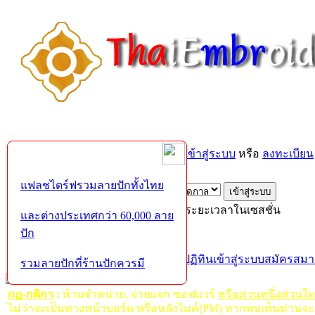
ยินดีต้อนรับคุณ,
บุคคลทั่วไป
กรุณา
เข้าสู่ระบบ
หรือ
ลงทะเบียน
ส่งอีเมล์ยืนยันการใช้งาน?
แฟลชไดร์ฟรวมลายปักทั้งไทย
เข้าสู่ระบบด้วยชื่อผู้ใช้ รหัสผ่าน และระยะเวลาในเซสชั่น
และต่างประเทศกว่า 60,000 ลาย
ปัก
หน้าแรก
เว็บบอร์ด
ช่วยเหลือ
ค้นหา
ปฏิทิน
เข้าสู่ระบบ
สมัครสมา
รวมลายปักที่ร้านปักควรมี
กฏ-กติกา
:
ห้ามจำหน่าย, จ่ายแจก ซอฟแวร์
หรือส่วนหนึ่งส่วนใ
ไม่ว่าจะเป็นทางหน้าบอร์ด หรือหลังไมค์(PM) หากพบเห็นท่านจะ