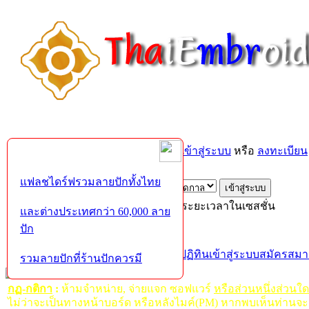
ยินดีต้อนรับคุณ,
บุคคลทั่วไป
กรุณา
เข้าสู่ระบบ
หรือ
ลงทะเบียน
ส่งอีเมล์ยืนยันการใช้งาน?
แฟลชไดร์ฟรวมลายปักทั้งไทย
เข้าสู่ระบบด้วยชื่อผู้ใช้ รหัสผ่าน และระยะเวลาในเซสชั่น
และต่างประเทศกว่า 60,000 ลาย
ปัก
หน้าแรก
เว็บบอร์ด
ช่วยเหลือ
ค้นหา
ปฏิทิน
เข้าสู่ระบบ
สมัครสมา
รวมลายปักที่ร้านปักควรมี
กฏ-กติกา
:
ห้ามจำหน่าย, จ่ายแจก ซอฟแวร์
หรือส่วนหนึ่งส่วนใ
ไม่ว่าจะเป็นทางหน้าบอร์ด หรือหลังไมค์(PM) หากพบเห็นท่านจะ