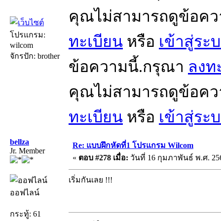
คุณไม่สามารถดูข้อคว
โปรแกรม:
ทะเบียน
หรือ
เข้าสู่ระ
wilcom
จักรปัก: brother
ข้อความนี้.กรุณา
ลงทะ
คุณไม่สามารถดูข้อคว
ทะเบียน
หรือ
เข้าสู่ระ
bellza
Re: แบบฝึกหัดที่1 โปรแกรม Wilcom
Jr. Member
«
ตอบ #278 เมื่อ:
วันที่ 16 กุมภาพันธ์ พ.ศ. 25
เริ่มกันเลย !!!
ออฟไลน์
กระทู้: 61