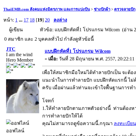
ThaiEMB.com สังคมแห่งมิตรภาพ และการแบ่งปัน
>
ช่างปักผ้า
>
ตรวจลายปัก
หน้า:
1
...
17
18
[
19
]
20
ลงล่าง
ผู้เขียน
หัวข้อ: แบบฝึกหัดที่1 โปรแกรม Wilcom (อ่าน 2
0 สมาชิก และ 2 บุคคลทั่วไป กำลังดูหัวข้อนี้
JTC
แบบฝึกหัดที่1 โปรแกรม Wilcom
I am the wind
«
เมื่อ:
วันที่ 28 มิถุนายน พ.ศ. 2557, 20:22:11
Hero Member
เพื่อให้สมาชิกมือใหม่ได้ทำลายปักเป็น จะต้
แนะนำในการทำลายปัก แบบฝึกหัดแรกนี้ ไม่ต้อ
ครับ เมื่อผ่านแล้วท่านจะเข้าใจพื้นฐานการทำ
โจทก์
1.ให้ทำลายปักตามภาพตัวอย่างนี้ ท่านต้องหาว
การทำลายปักให้ได้
คุณไม่สามารถดูข้อความนี้.กรุณา
ลงทะเบียน
ออฟไลน์