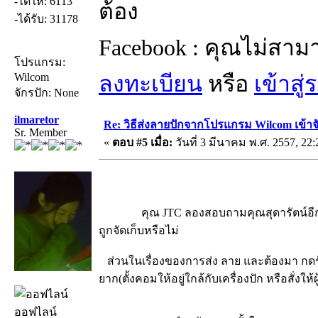
-ได้ให้: 6113
ต้อง
-ได้รับ: 31178
Facebook : คุณไม่สาม
โปรแกรม:
Wilcom
ลงทะเบียน
หรือ
เข้าสู
จักรปัก: None
ilmaretor
Re: วิธีส่งลายปักจากโปรแกรม Wilcom เข้าจ
Sr. Member
«
ตอบ #5 เมื่อ:
วันที่ 3 มีนาคม พ.ศ. 2557, 22:
คุณ JTC ลองสอบถามคุณสุดารัตน์อีกสักครั้
ถูกจัดเก็บหรือไม่
ส่วนในเรื่องของการส่ง ลาย และต้องมา กดรับลา
ยาก(ตั้งคอมให้อยู่ใกล้กับเครื่องปัก หรือสั่งใ
ออฟไลน์