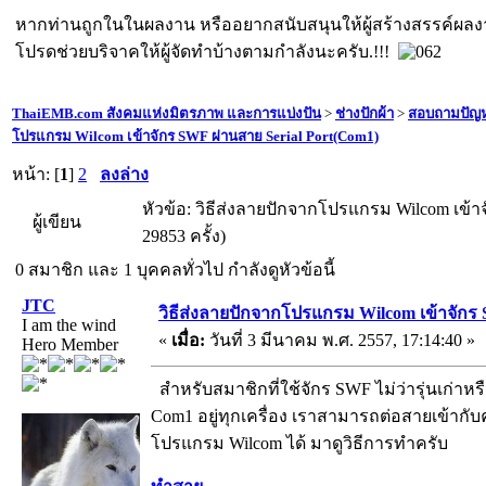
หากท่านถูกในในผลงาน หรืออยากสนับสนุนให้ผู้สร้างสรรค์ผล
โปรดช่วยบริจาคให้ผู้จัดทำบ้างตามกำลังนะครับ.!!!
ThaiEMB.com สังคมแห่งมิตรภาพ และการแบ่งปัน
>
ช่างปักผ้า
>
สอบถามปัญห
โปรแกรม Wilcom เข้าจักร SWF ผ่านสาย Serial Port(Com1)
หน้า: [
1
]
2
ลงล่าง
หัวข้อ: วิธีส่งลายปักจากโปรแกรม Wilcom เข้า
ผู้เขียน
29853 ครั้ง)
0 สมาชิก และ 1 บุคคลทั่วไป กำลังดูหัวข้อนี้
JTC
วิธีส่งลายปักจากโปรแกรม Wilcom เข้าจักร
I am the wind
«
เมื่อ:
วันที่ 3 มีนาคม พ.ศ. 2557, 17:14:40 »
Hero Member
สำหรับสมาชิกที่ใช้จักร SWF ไม่ว่ารุ่นเก่าหรื
Com1 อยู่ทุกเครื่อง เราสามารถต่อสายเข้ากับค
โปรแกรม Wilcom ได้ มาดูวิธีการทำครับ