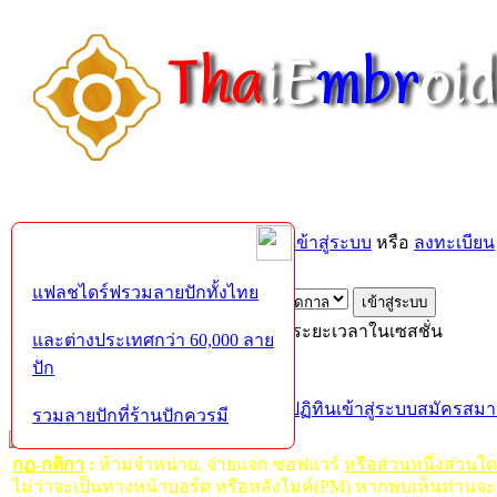
ยินดีต้อนรับคุณ,
บุคคลทั่วไป
กรุณา
เข้าสู่ระบบ
หรือ
ลงทะเบียน
ส่งอีเมล์ยืนยันการใช้งาน?
แฟลชไดร์ฟรวมลายปักทั้งไทย
เข้าสู่ระบบด้วยชื่อผู้ใช้ รหัสผ่าน และระยะเวลาในเซสชั่น
และต่างประเทศกว่า 60,000 ลาย
ปัก
หน้าแรก
เว็บบอร์ด
ช่วยเหลือ
ค้นหา
ปฏิทิน
เข้าสู่ระบบ
สมัครสมา
รวมลายปักที่ร้านปักควรมี
กฏ-กติกา
:
ห้ามจำหน่าย, จ่ายแจก ซอฟแวร์
หรือส่วนหนึ่งส่วนใ
ไม่ว่าจะเป็นทางหน้าบอร์ด หรือหลังไมค์(PM) หากพบเห็นท่านจะ