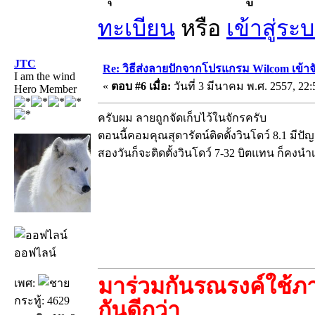
ทะเบียน
หรือ
เข้าสู่ระ
JTC
Re: วิธีส่งลายปักจากโปรแกรม Wilcom เข้าจ
I am the wind
«
ตอบ #6 เมื่อ:
วันที่ 3 มีนาคม พ.ศ. 2557, 22:
Hero Member
ครับผม ลายถูกจัดเก็บไว้ในจักรครับ
ตอนนี้คอมคุณสุดารัตน์ติดตั้งวินโดว์ 8.1 มี
สองวันก็จะติดตั้งวินโดว์ 7-32 บิตแทน ก็คงนำเ
ออฟไลน์
มาร่วมกันรณรงค์ใช้ภา
เพศ:
กระทู้: 4629
กันดีกว่า