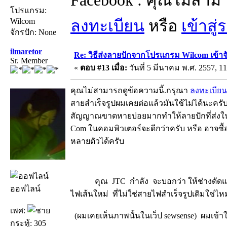
โปรแกรม:
Wilcom
ลงทะเบียน
หรือ
เข้าสู
จักรปัก: None
ilmaretor
Re: วิธีส่งลายปักจากโปรแกรม Wilcom เข้าจ
Sr. Member
«
ตอบ #13 เมื่อ:
วันที่ 5 มีนาคม พ.ศ. 2557, 11
คุณไม่สามารถดูข้อความนี้.กรุณา
ลงทะเบียน
สายสำเร็จรูปผมเคยต่อแล้วมันใช้ไม่ได้นะครั
สัญญาณขาดหายบ่อยมากทำให้ลายปักที่ส่งในเ
Com ในคอมพิวเตอร์จะดีกว่าครับ หรือ อาจซื้อ
หลายตัวได้ครับ
คุณ JTC กำลัง จะบอกว่า ให้ช่างดัดแปลงต
ออฟไลน์
ไฟเส้นใหม่ ที่ไม่ใช่สายไฟสำเร็จรูปเดิมใช่ไ
เพศ:
(ผมเคยเห็นภาพนั้นในเว็ป sewsense) ผมเข้า
กระทู้: 305