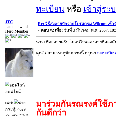
ทะเบียน
หรือ
เข้าสู่ระ
JTC
Re: วิธีส่งลายปักจากโปรแกรม Wilcom เข้าจ
I am the wind
«
ตอบ #2 เมื่อ:
วันที่ 3 มีนาคม พ.ศ. 2557, 18:
Hero Member
น่าจะทีละลายครับ ไม่แน่ใจพอส่งลายที่สองมันข
คุณไม่สามารถดูข้อความนี้.กรุณา
ลงทะเบียน
ออฟไลน์
มาร่วมกันรณรงค์ใช้ภา
เพศ:
กระทู้: 4629
กันดีกว่า
สมาชิก Nº: 3