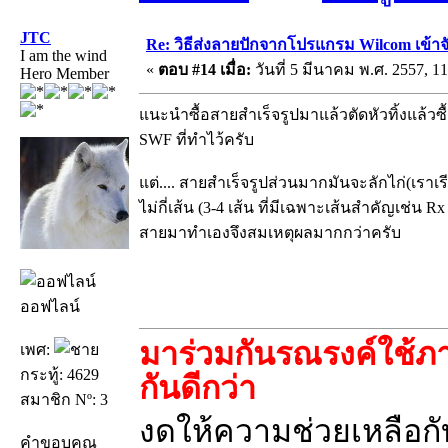
JTC
Re: วิธีส่งลายปักจากโปรแกรม Wilcom เข้าจ
I am the wind
«
ตอบ #14 เมื่อ:
วันที่ 5 มีนาคม พ.ศ. 2557, 11
Hero Member
แนะนำซื้อสายสำเร็จรูปมาแล้วตัดหัวทิ้งแล้
SWF ที่ทำไว้ครับ
แต่.... สายสำเร็จรูปส่วนมากมันจะลักไก่(เรา
ไม่กี่เส้น (3-4 เส้น ที่มีเฉพาะเส้นสำคัญเช่น R
สายมาทำเองจึงสมเหตุผลมากกว่าครับ
ออฟไลน์
มาร่วมกันรณรงค์ใช้ภา
เพศ:
กระทู้: 4629
กันดีกว่า
สมาชิก Nº: 3
งดให้ความช่วยเหลือกับ
คำขอบคุณ