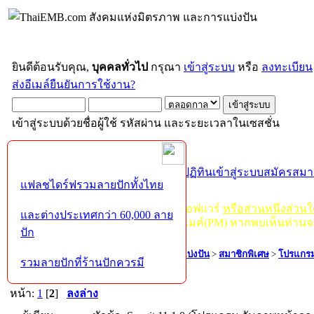
ยินดีต้อนรับคุณ,
บุคคลทั่วไป
กรุณา
เข้าสู่ระบบ
หรือ
ลงทะเบียน
ส่งอีเมล์ยืนยันการใช้งาน?
เข้าสู่ระบบด้วยชื่อผู้ใช้ รหัสผ่าน และระยะเวลาในเซสชั่น
หน้าแรก
เว็บบอร์ด
ช่วยเหลือ
ค้นหา
ปฏิทิน
เข้าสู่ระบบ
สมัครสมา
แฟลชไดร์ฟรวมลายปักทั้งไทย
กฏ-กติกา
:
ห้ามจำหน่าย, จ่ายแจก ซอฟแวร์
หรือส่วนหนึ่งส่วน
และต่างประเทศกว่า 60,000 ลาย
ไม่ว่าจะเป็นทางหน้าบอร์ด หรือหลังไมค์(PM) หากพบเห็นท่านจ
ปัก
ThaiEMB.com สังคมแห่งมิตรภาพ และการแบ่งปัน
>
สมาชิกพิเศษ
>
โปรแกรม
รวมลายปักที่ร้านปักควรมี
ทุกอย่าง ที่ขวางหน้า)[Full]
หน้า:
1
[
2
]
ลงล่าง