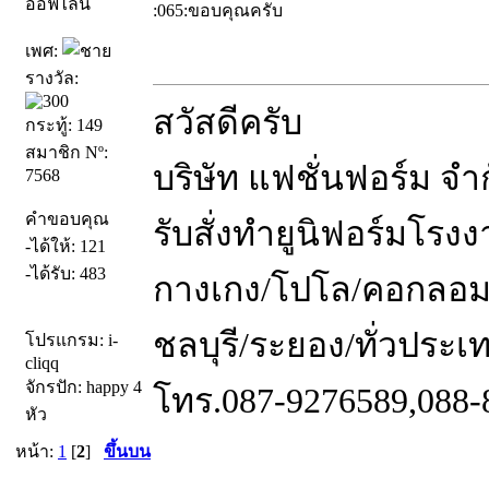
ออฟไลน์
:065:ขอบคุณครับ
เพศ:
รางวัล:
สวัสดีครับ
กระทู้: 149
สมาชิก Nº:
บริษัท แฟชั่นฟอร์ม จำ
7568
คำขอบคุณ
รับสั่งทำยูนิฟอร์มโร
-ได้ให้: 121
-ได้รับ: 483
กางเกง/โปโล/คอกลอม
ชลบุรี/ระยอง/ทั่วประเ
โปรแกรม: i-
cliqq
จักรปัก: happy 4
โทร.087-9276589,088-
หัว
หน้า:
1
[
2
]
ขึ้นบน