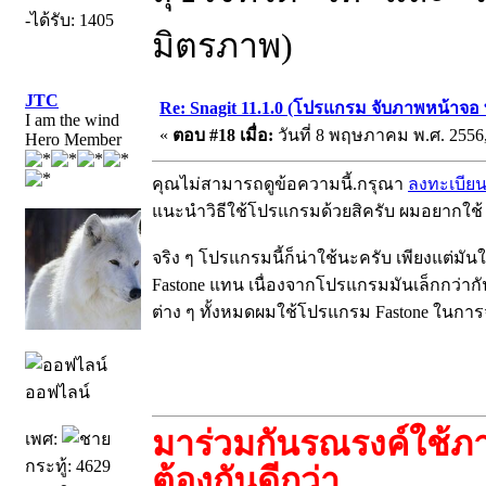
-ได้รับ: 1405
มิตรภาพ)
JTC
Re: Snagit 11.1.0 (โปรแกรม จับภาพหน้าจอ ท
I am the wind
«
ตอบ #18 เมื่อ:
วันที่ 8 พฤษภาคม พ.ศ. 2556,
Hero Member
คุณไม่สามารถดูข้อความนี้.กรุณา
ลงทะเบีย
แนะนำวิธีใช้โปรแกรมด้วยสิครับ ผมอยากใช้
จริง ๆ โปรแกรมนี้ก็น่าใช้นะครับ เพียงแต่
Fastone แทน เนื่องจากโปรแกรมมันเล็กกว่าก
ต่าง ๆ ทั้งหมดผมใช้โปรแกรม Fastone ในการจ
ออฟไลน์
มาร่วมกันรณรงค์ใช้ภ
เพศ:
กระทู้: 4629
ต้องกันดีกว่า