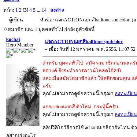
หน้า:
1
2
[
3
]
4
5
...
14
ลงล่าง
ผู้เขียน
หัวข้อ: แจกACTIONแยกสีhalftone spotcolor (อ่
0 สมาชิก และ 1 บุคคลทั่วไป กำลังดูหัวข้อนี้
kochai
แจกACTIONแยกสีhalftone spotcolor
Hero Member
«
เมื่อ:
วันที่ 12 มกราคม พ.ศ. 2556, 11:07:52
สำหรับ บุคคลทั่วไป สมัครสมาชิกก่อนนะครับ 
สตางค์ จึงจะทำการดาวน์โหลดได้ครับ
และเมื่อสมัครสมาชิกแล้ว ให้คลิกขอบคุณ แล้
ครับ
คุณไม่สามารถดูข้อความนี้.กรุณา
ลงทะเบียน
แจกactionแยกสี ตัวใหม่ กระทู้นี้ครับ
คุณไม่สามารถดูข้อความนี้.กรุณา
ลงทะเบียน
คลิปวีดีโอวิธีการใช้ actionแยกสีฮาร์ฟโทน ตั
อยากเก่งอะไร