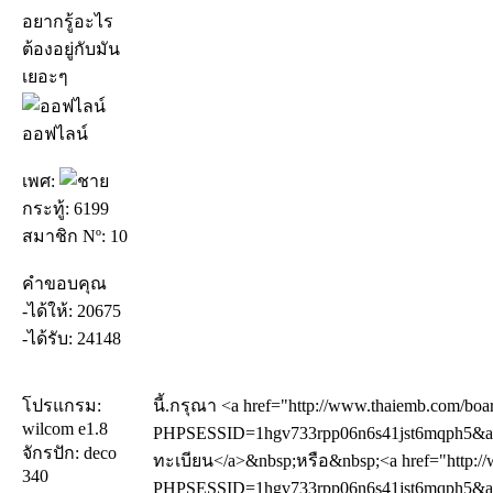
อยากรู้อะไร
ต้องอยู่กับมัน
เยอะๆ
ออฟไลน์
เพศ:
กระทู้: 6199
สมาชิก Nº: 10
คำขอบคุณ
-ได้ให้: 20675
-ได้รับ: 24148
โปรแกรม:
นี้.กรุณา <a href="http://www.thaiemb.com/boa
wilcom e1.8
PHPSESSID=1hgv733rpp06n6s41jst6mqph5&amp
จักรปัก: deco
ทะเบียน</a>&nbsp;หรือ&nbsp;<a href="http://
340
PHPSESSID=1hgv733rpp06n6s41jst6mqph5&amp