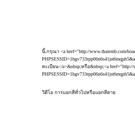
นี้.กรุณา <a href="http://www.thaiemb.com/boa
PHPSESSID=1hgv733rpp06n6s41jst6mqph5&amp
ทะเบียน</a>&nbsp;หรือ&nbsp;<a href="http://
PHPSESSID=1hgv733rpp06n6s41jst6mqph5&amp
วิดีโอ การแยกสีทั่วไปหรือแยกสีตาย