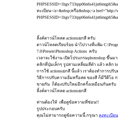
PHPSESSID=1hgv733rpp06n6s41jst6mqph5&amp
ทะเบียน</a>&nbsp;หรือ&nbsp;<a href="http://
PHPSESSID=1hgv733rpp06n6s41jst6mqph5&amp
ลิ้งค์ดาวน์โหลด actionแยกสี ครับ
ดาวน์โหลดเรียบร้อย นำไปวางที่แฟ้ม C:\Progr
7.0\Presets\Photoshop Actions ครับ
เวลาจะใช้งาน เปิดโปรแกรมphotoshop ขึ้นมาก่
คลิกที่ปุ่มเล็กๆ รูปสามเหลี่ยมสีดำ แล้ว คลิก lo
การใช้ actionแยกสี นี้แล้ว เราต้องทำการปร
วิธีการปรับความอิ่มหรือสด ของสี ก็มีวีดีโอ ก
ขายกัน ก็ต้องปรับใหม่อีกครั้งเหมือนกันครับ
ลิ้งค์ดาวน์โหลด actionแยกสี
ท่านต้องให้
เพื่อดูข้อความที่ซ่อน!!
รูปประกอบครับ
คุณไม่สามารถดูข้อความนี้.กรุณา
ลงทะเบียน