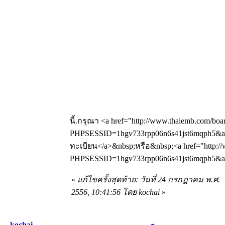
นี้.กรุณา <a href="http://www.thaiemb.com/boa
PHPSESSID=1hgv733rpp06n6s41jst6mqph5&amp
ทะเบียน</a>&nbsp;หรือ&nbsp;<a href="http://
PHPSESSID=1hgv733rpp06n6s41jst6mqph5&amp
«
แก้ไขครั้งสุดท้าย: วันที่ 24 กรกฎาคม พ.ศ.
2556, 10:41:56 โดย kochai
»
kochai