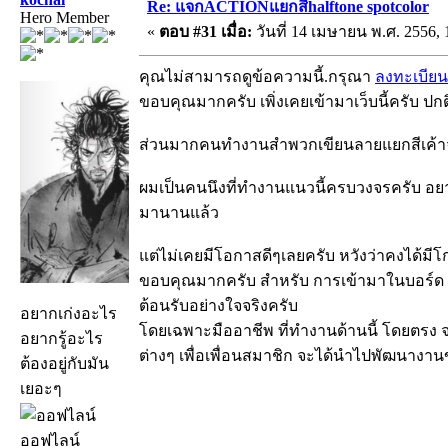
Re: แจกACTIONแยกสีhalftone spotcolor
Hero Member
«
ตอบ #31 เมื่อ:
วันที่ 14 เมษายน พ.ศ. 2556, 
คุณไม่สามารถดูข้อความนี้.กรุณา
ลงทะเบียน
ขอบคุณมากครับ เพิ่งเคยเข้ามาเว็บนี้ครับ 
ส่วนมากคนทำงานสำพวกเขียนลายแยกสีเค้าจะ
ผมเป็นคนนึงที่ทำงานแนวนี้ครบวงจรครับ อยา
มานานแล้ว
แต่ไม่เคยมีโอกาสดีๆเลยครับ หวังว่าคงได้มีโก
ขอบคุณมากครับ สำหรับ การเข้ามาในบอร์ด t
ต้อนรับอย่างใจจริงครับ
อยากเก่งอะไร
โดยเฉพาะมืออาชีพ ที่ทำงานด้านนี้ โดยตรง จ
อยากรู้อะไร
ต่างๆ เพื่อเพื่อนสมาชิก จะได้นำไปพัฒนางานข
ต้องอยู่กับมัน
เยอะๆ
ออฟไลน์