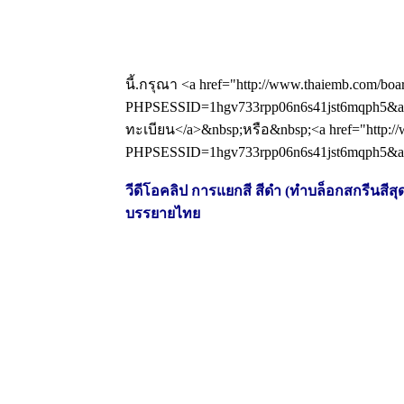
นี้.กรุณา <a href="http://www.thaiemb.com/boa
PHPSESSID=1hgv733rpp06n6s41jst6mqph5&amp
ทะเบียน</a>&nbsp;หรือ&nbsp;<a href="http://
PHPSESSID=1hgv733rpp06n6s41jst6mqph5&amp
วีดีโอคลิป การแยกสี สีดำ (ทำบล็อกสกรีนสีสุดท
บรรยายไทย