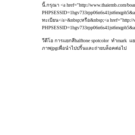
นี้.กรุณา <a href="http://www.thaiemb.com/boa
PHPSESSID=1hgv733rpp06n6s41jst6mqph5&amp
ทะเบียน</a>&nbsp;หรือ&nbsp;<a href="http://
PHPSESSID=1hgv733rpp06n6s41jst6mqph5&amp
วีดีโอ การแยกสีhalftone spotcolor ทำmark 
ภาพjpgเพื่อนำไปปริ้นและถ่ายบล็อคต่อไป