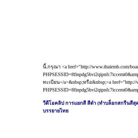
นี้.กรุณา <a href="http://www.thaiemb.com/boa
PHPSESSID=8finpdg5bvi2qipnfc7iccemt0&amp;
ทะเบียน</a>&nbsp;หรือ&nbsp;<a href="http://
PHPSESSID=8finpdg5bvi2qipnfc7iccemt0&amp;a
วีดีโอคลิป การแยกสี สีดำ (ทำบล็อกสกรีนสีสุดท
บรรยายไทย