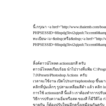
นี้.กรุณา <a href="http://www.thaiemb.com/boa
PHPSESSID=8finpdg5bvi2qipnfc7iccemt0&amp;
ทะเบียน</a>&nbsp;หรือ&nbsp;<a href="http://
PHPSESSID=8finpdg5bvi2qipnfc7iccemt0&amp;a
ลิ้งค์ดาวน์โหลด actionแยกสี ครับ
ดาวน์โหลดเรียบร้อย นำไปวางที่แฟ้ม C:\Progr
7.0\Presets\Photoshop Actions ครับ
เวลาจะใช้งาน เปิดโปรแกรมphotoshop ขึ้นมาก่
คลิกที่ปุ่มเล็กๆ รูปสามเหลี่ยมสีดำ แล้ว คลิก lo
การใช้ actionแยกสี นี้แล้ว เราต้องทำการปร
วิธีการปรับความอิ่มหรือสด ของสี ก็มีวีดีโอ ก
ขายกัน ก็ต้องปรับใหม่อีกครั้งเหมือนกันครับ