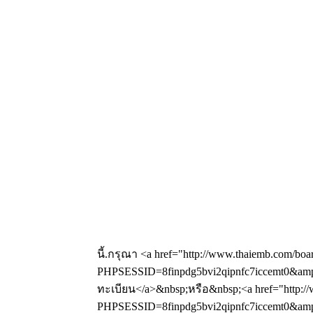
นี้.กรุณา <a href="http://www.thaiemb.com/boa
PHPSESSID=8finpdg5bvi2qipnfc7iccemt0&amp;
ทะเบียน</a>&nbsp;หรือ&nbsp;<a href="http://
PHPSESSID=8finpdg5bvi2qipnfc7iccemt0&amp;a