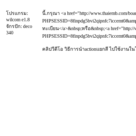
โปรแกรม:
นี้.กรุณา <a href="http://www.thaiemb.com/boa
wilcom e1.8
PHPSESSID=8finpdg5bvi2qipnfc7iccemt0&amp;
จักรปัก: deco
ทะเบียน</a>&nbsp;หรือ&nbsp;<a href="http://
340
PHPSESSID=8finpdg5bvi2qipnfc7iccemt0&amp;a
คลิปวีดีโอ วิธีการนำactionแยกสี ไปใช้งาน