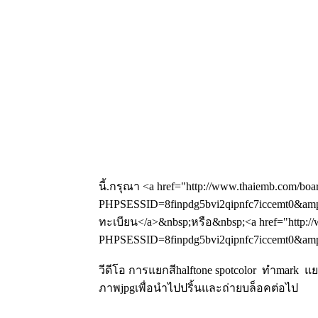
นี้.กรุณา <a href="http://www.thaiemb.com/boa
PHPSESSID=8finpdg5bvi2qipnfc7iccemt0&amp;
ทะเบียน</a>&nbsp;หรือ&nbsp;<a href="http://
PHPSESSID=8finpdg5bvi2qipnfc7iccemt0&amp;a
วีดีโอ การแยกสีhalftone spotcolor ทำmark 
ภาพjpgเพื่อนำไปปริ้นและถ่ายบล็อคต่อไป