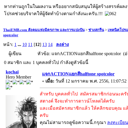
หากท่านถูกในในผลงาน หรืออยากสนับสนุนให้ผู้สร้างสรรค์ผล
โปรดช่วยบริจาคให้ผู้จัดทำบ้างตามกำลังนะครับ.!!!
ThaiEMB.com สังคมแห่งมิตรภาพ และการแบ่งปัน
>
ช่างสกรีน
>
เทคนิคโปร
spotcolor
หน้า:
1
...
10
11
[
12
]
13
14
ลงล่าง
ผู้เขียน
หัวข้อ: แจกACTIONแยกสีhalftone spotcolor (อ่
0 สมาชิก และ 1 บุคคลทั่วไป กำลังดูหัวข้อนี้
kochai
แจกACTIONแยกสีhalftone spotcolor
Hero Member
«
เมื่อ:
วันที่ 12 มกราคม พ.ศ. 2556, 11:07:52
สำหรับ บุคคลทั่วไป สมัครสมาชิกก่อนนะครับ 
สตางค์ จึงจะทำการดาวน์โหลดได้ครับ
และเมื่อสมัครสมาชิกแล้ว ให้คลิกขอบคุณ แล้
ครับ
คุณไม่สามารถดูข้อความนี้.กรุณา
ลงทะเบียน