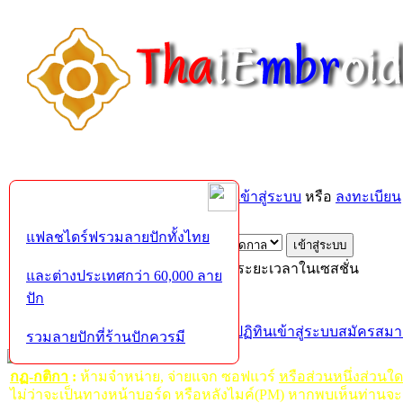
ยินดีต้อนรับคุณ,
บุคคลทั่วไป
กรุณา
เข้าสู่ระบบ
หรือ
ลงทะเบียน
ส่งอีเมล์ยืนยันการใช้งาน?
แฟลชไดร์ฟรวมลายปักทั้งไทย
เข้าสู่ระบบด้วยชื่อผู้ใช้ รหัสผ่าน และระยะเวลาในเซสชั่น
และต่างประเทศกว่า 60,000 ลาย
ปัก
หน้าแรก
เว็บบอร์ด
ช่วยเหลือ
ค้นหา
ปฏิทิน
เข้าสู่ระบบ
สมัครสมา
รวมลายปักที่ร้านปักควรมี
กฏ-กติกา
:
ห้ามจำหน่าย, จ่ายแจก ซอฟแวร์
หรือส่วนหนึ่งส่วนใ
ไม่ว่าจะเป็นทางหน้าบอร์ด หรือหลังไมค์(PM) หากพบเห็นท่านจะ