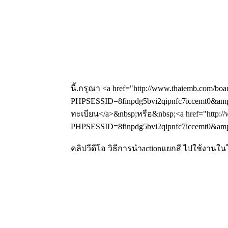
นี้.กรุณา <a href="http://www.thaiemb.com/boa
PHPSESSID=8finpdg5bvi2qipnfc7iccemt0&amp;
ทะเบียน</a>&nbsp;หรือ&nbsp;<a href="http://
PHPSESSID=8finpdg5bvi2qipnfc7iccemt0&amp;a
คลิปวีดีโอ วิธีการนำactionแยกสี ไปใช้งาน