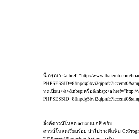
นี้.กรุณา <a href="http://www.thaiemb.com/boa
PHPSESSID=8finpdg5bvi2qipnfc7iccemt0&amp;
ทะเบียน</a>&nbsp;หรือ&nbsp;<a href="http://
PHPSESSID=8finpdg5bvi2qipnfc7iccemt0&amp;a
ลิ้งค์ดาวน์โหลด actionแยกสี ครับ
ดาวน์โหลดเรียบร้อย นำไปวางที่แฟ้ม C:\Progr
7.0\Presets\Photoshop Actions ครับ