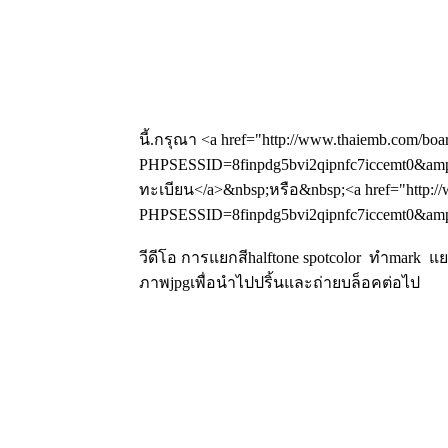
นี้.กรุณา <a href="http://www.thaiemb.com/boa
PHPSESSID=8finpdg5bvi2qipnfc7iccemt0&amp;
ทะเบียน</a>&nbsp;หรือ&nbsp;<a href="http://
PHPSESSID=8finpdg5bvi2qipnfc7iccemt0&amp;a
วีดีโอ การแยกสีhalftone spotcolor ทำmark 
ภาพjpgเพื่อนำไปปริ้นและถ่ายบล็อคต่อไป