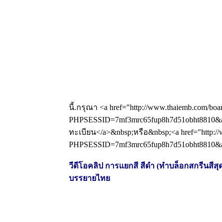
นี้.กรุณา <a href="http://www.thaiemb.com/boa
PHPSESSID=7mf3mrc65fup8h7d51obht8810&am
ทะเบียน</a>&nbsp;หรือ&nbsp;<a href="http://
PHPSESSID=7mf3mrc65fup8h7d51obht8810&amp
วีดีโอคลิป การแยกสี สีดำ (ทำบล็อกสกรีนสีสุดท
บรรยายไทย