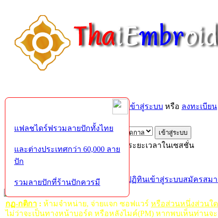
ยินดีต้อนรับคุณ,
บุคคลทั่วไป
กรุณา
เข้าสู่ระบบ
หรือ
ลงทะเบียน
ส่งอีเมล์ยืนยันการใช้งาน?
แฟลชไดร์ฟรวมลายปักทั้งไทย
เข้าสู่ระบบด้วยชื่อผู้ใช้ รหัสผ่าน และระยะเวลาในเซสชั่น
และต่างประเทศกว่า 60,000 ลาย
ปัก
หน้าแรก
เว็บบอร์ด
ช่วยเหลือ
ค้นหา
ปฏิทิน
เข้าสู่ระบบ
สมัครสมา
รวมลายปักที่ร้านปักควรมี
กฏ-กติกา
:
ห้ามจำหน่าย, จ่ายแจก ซอฟแวร์
หรือส่วนหนึ่งส่วนใ
ไม่ว่าจะเป็นทางหน้าบอร์ด หรือหลังไมค์(PM) หากพบเห็นท่านจะ