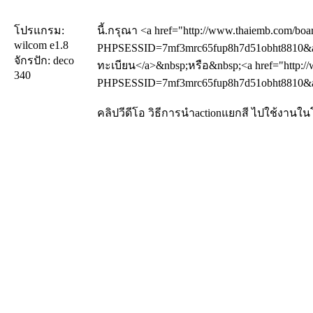
โปรแกรม:
นี้.กรุณา <a href="http://www.thaiemb.com/boa
wilcom e1.8
PHPSESSID=7mf3mrc65fup8h7d51obht8810&am
จักรปัก: deco
ทะเบียน</a>&nbsp;หรือ&nbsp;<a href="http://
340
PHPSESSID=7mf3mrc65fup8h7d51obht8810&amp
คลิปวีดีโอ วิธีการนำactionแยกสี ไปใช้งาน