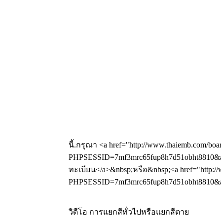
นี้.กรุณา <a href="http://www.thaiemb.com/boa
PHPSESSID=7mf3mrc65fup8h7d51obht8810&am
ทะเบียน</a>&nbsp;หรือ&nbsp;<a href="http://
PHPSESSID=7mf3mrc65fup8h7d51obht8810&amp
วิดีโอ การแยกสีทั่วไปหรือแยกสีตาย