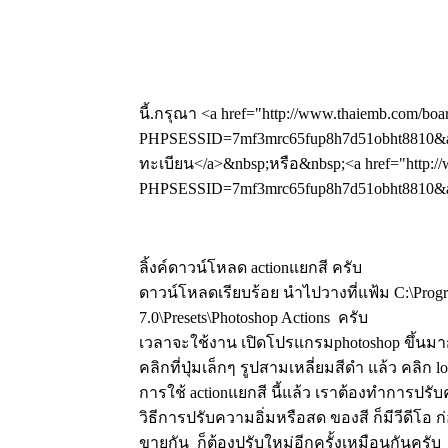
นี้.กรุณา <a href="http://www.thaiemb.com/boa
PHPSESSID=7mf3mrc65fup8h7d51obht8810&am
ทะเบียน</a>&nbsp;หรือ&nbsp;<a href="http://
PHPSESSID=7mf3mrc65fup8h7d51obht8810&amp
ลิ้งค์ดาวน์โหลด actionแยกสี ครับ
ดาวน์โหลดเรียบร้อย นำไปวางที่แฟ้ม C:\Progr
7.0\Presets\Photoshop Actions ครับ
เวลาจะใช้งาน เปิดโปรแกรมphotoshop ขึ้นมาก่
คลิกที่ปุ่มเล็กๆ รูปสามเหลี่ยมสีดำ แล้ว คลิก lo
การใช้ actionแยกสี นี้แล้ว เราต้องทำการปร
วิธีการปรับความอิ่มหรือสด ของสี ก็มีวีดีโอ ก
ขายกัน ก็ต้องปรับใหม่อีกครั้งเหมือนกันครับ