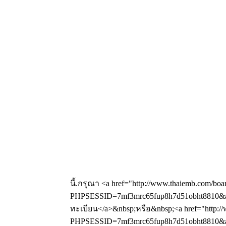
นี้.กรุณา <a href="http://www.thaiemb.com/boa
PHPSESSID=7mf3mrc65fup8h7d51obht8810&am
ทะเบียน</a>&nbsp;หรือ&nbsp;<a href="http://
PHPSESSID=7mf3mrc65fup8h7d51obht8810&amp