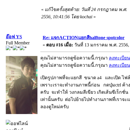
«
แก้ไขครั้งสุดท้าย: วันที่ 24 กรกฎาคม พ.ศ.
2556, 10:41:56 โดย kochai
»
อ๊อฟ YS
Re: แจกACTIONแยกสีhalftone spotcolor
Full Member
«
ตอบ #16 เมื่อ:
วันที่ 13 มกราคม พ.ศ. 2556, 
คุณไม่สามารถดูข้อความนี้.กรุณา
ลงทะเบียน
คุณไม่สามารถดูข้อความนี้.กรุณา
ลงทะเบียน
เปิดรูปภาพที่จะแยกสี ขนาด a4 และเปิด ไฟล์m
เพราะเราจะทำงานภาพนี้ก่อน กดปุ่มctrl ค้างไ
ครับ จะทำให้ วงกลมสีเขียว เกิดเส้นซีเร็กชั่
เท่านั้นครับ ต่อไปย้ายไปทำงานภาพที่เราจะแ
ลองดูใหม่ครับ