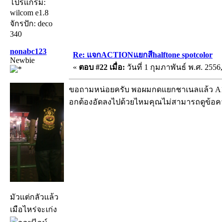
โปรแกรม:
wilcom e1.8
จักรปัก: deco
340
nonabc123
Re: แจกACTIONแยกสีhalftone spotcolor
Newbie
«
ตอบ #22 เมื่อ:
วันที่ 1 กุมภาพันธ์ พ.ศ. 2556
ขอถามหน่อยครับ พอผมกดแยกชาเนลแล้ว A1ที่
อกต้องอัดลงไปด้วยไหมคุณไม่สามารถดูข้อค
มัวแต่กลัวแล้ว
เมือไหร่จะเก่ง