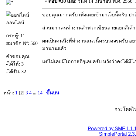
«
ตอบ #30 เมื่อ:
วันที่ 14 เมษายน พ.ศ. 2556, 
ขอบคุณมากครับ เพิ่งเคยเข้ามาเว็บนี้ครับ 
ออฟไลน์
ส่วนมากคนทำงานสำพวกเขียนลายแยกสีเค้าจะ
กระทู้: 11
ผมเป็นคนนึงที่ทำงานแนวนี้ครบวงจรครับ อยา
สมาชิก Nº: 560
มานานแล้ว
คำขอบคุณ
แต่ไม่เคยมีโอกาสดีๆเลยครับ หวังว่าคงได้มีโก
-ได้ให้: 3
-ได้รับ: 32
หน้า:
1
[
2
]
3
4
...
14
ขึ้นบน
กระโดดไป
Powered by SMF 1.1.
SimplePortal 2.3