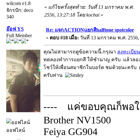
wilcom e1.8
«
แก้ไขครั้งสุดท้าย: วันที่ 13 มกราคม พ.ศ.
จักรปัก: deco
2556, 13:27:18 โดย kochai
»
340
อ๊อฟ YS
Re: แจกACTIONแยกสีhalftone spotcolor
Full Member
«
ตอบ #18 เมื่อ:
วันที่ 13 มกราคม พ.ศ. 2556, 
คุณไม่สามารถดูข้อความนี้.กรุณา
ลงทะเบียน
ทดลองทำการแยกสี ให้ชำนาญ ครับ แล้วลองเ
โชว์ให้เพื่อนสมาชิกในบอร์ด ชมด้วยนะครับ
ครับท่าน
---- แค่ขอบคุณก็พอใจ
Brother NV1500
Feiya GG904
ออฟไลน์