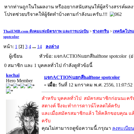
หากท่านถูกในในผลงาน หรืออยากสนับสนุนให้ผู้สร้างสรรค์ผล
โปรดช่วยบริจาคให้ผู้จัดทำบ้างตามกำลังนะครับ.!!!
ThaiEMB.com สังคมแห่งมิตรภาพ และการแบ่งปัน
>
ช่างสกรีน
>
เทคนิคโปร
spotcolor
หน้า:
1
[
2
]
3
4
...
14
ลงล่าง
ผู้เขียน
หัวข้อ: แจกACTIONแยกสีhalftone spotcolor (อ่
0 สมาชิก และ 1 บุคคลทั่วไป กำลังดูหัวข้อนี้
kochai
แจกACTIONแยกสีhalftone spotcolor
Hero Member
«
เมื่อ:
วันที่ 12 มกราคม พ.ศ. 2556, 11:07:52
สำหรับ บุคคลทั่วไป สมัครสมาชิกก่อนนะครับ 
สตางค์ จึงจะทำการดาวน์โหลดได้ครับ
และเมื่อสมัครสมาชิกแล้ว ให้คลิกขอบคุณ แล้
ครับ
คุณไม่สามารถดูข้อความนี้.กรุณา
ลงทะเบียน