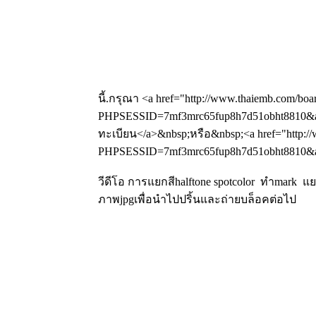
นี้.กรุณา <a href="http://www.thaiemb.com/boa
PHPSESSID=7mf3mrc65fup8h7d51obht8810&am
ทะเบียน</a>&nbsp;หรือ&nbsp;<a href="http://
PHPSESSID=7mf3mrc65fup8h7d51obht8810&amp
วีดีโอ การแยกสีhalftone spotcolor ทำmark 
ภาพjpgเพื่อนำไปปริ้นและถ่ายบล็อคต่อไป