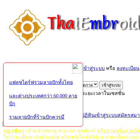
ยินดีต้อนรับคุณ,
บุคคลทั่วไป
กรุณา
เข้าสู่ระบบ
หรือ
ลงทะเบียน
ส่งอีเมล์ยืนยันการใช้งาน?
แฟลชไดร์ฟรวมลายปักทั้งไทย
เข้าสู่ระบบด้วยชื่อผู้ใช้ รหัสผ่าน และระยะเวลาในเซสชั่น
และต่างประเทศกว่า 60,000 ลาย
ปัก
หน้าแรก
เว็บบอร์ด
ช่วยเหลือ
ค้นหา
ปฏิทิน
เข้าสู่ระบบ
สมัครสมา
รวมลายปักที่ร้านปักควรมี
กฏ-กติกา
:
ห้ามจำหน่าย, จ่ายแจก ซอฟแวร์
หรือส่วนหนึ่งส่วนใ
ไม่ว่าจะเป็นทางหน้าบอร์ด หรือหลังไมค์(PM) หากพบเห็นท่านจะ