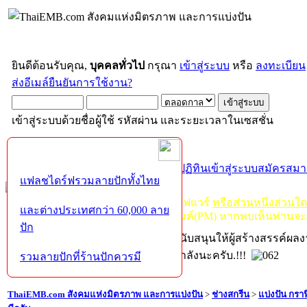
ยินดีต้อนรับคุณ,
บุคคลทั่วไป
กรุณา
เข้าสู่ระบบ
หรือ
ลงทะเบียน
ส่งอีเมล์ยืนยันการใช้งาน?
เข้าสู่ระบบด้วยชื่อผู้ใช้ รหัสผ่าน และระยะเวลาในเซสชั่น
หน้าแรก
เว็บบอร์ด
ช่วยเหลือ
ค้นหา
ปฏิทิน
เข้าสู่ระบบ
สมัครสมา
แฟลชไดร์ฟรวมลายปักทั้งไทย
กฏ-กติกา
:
ห้ามจำหน่าย, จ่ายแจก ซอฟแวร์
หรือส่วนหนึ่งส่วนใ
และต่างประเทศกว่า 60,000 ลาย
ไม่ว่าจะเป็นทางหน้าบอร์ด หรือหลังไมค์(PM) หากพบเห็นท่านจะ
ปัก
หากท่านถูกในในผลงาน หรืออยากสนับสนุนให้ผู้สร้างสรรค์ผล
โปรดช่วยบริจาคให้ผู้จัดทำบ้างตามกำลังนะครับ.!!!
รวมลายปักที่ร้านปักควรมี
ThaiEMB.com สังคมแห่งมิตรภาพ และการแบ่งปัน
>
ช่างสกรีน
>
แบ่งปัน กราฟ