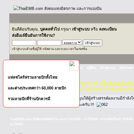
ยินดีต้อนรับคุณ,
บุคคลทั่วไป
กรุณา
เข้าสู่ระบบ
หรือ
ลงทะเบียน
ส่งอีเมล์ยืนยันการใช้งาน?
เข้าสู่ระบบด้วยชื่อผู้ใช้ รหัสผ่าน และระยะเวลาในเซสชั่น
หน้าแรก
เว็บบอร์ด
ช่วยเหลือ
ค้นหา
ปฏิทิน
เข้าสู่ระบบ
สมัครสมา
แฟลชไดร์ฟรวมลายปักทั้งไทย
กฏ-กติกา
:
ห้ามจำหน่าย, จ่ายแจก ซอฟแวร์
หรือส่วนหนึ่งส่
และต่างประเทศกว่า 60,000 ลายปัก
ไม่ว่าจะเป็นทางหน้าบอร์ด หรือหลังไมค์(PM) หากพบเห็นท่า
หากท่านถูกในในผลงาน หรืออยากสนับสนุนให้ผู้สร้างสรรค์ผลงานมีกำลัง
รวมลายปักที่ร้านปักควรมี
โปรดช่วยบริจาคให้ผู้จัดทำบ้างตามกำลังนะครับ.!!!
ThaiEMB.com สังคมแห่งมิตรภาพ และการแบ่งปัน
>
การ์เม้นท์
>
สาระพันเรื่องการ์เม้นท์
อะไรครับ