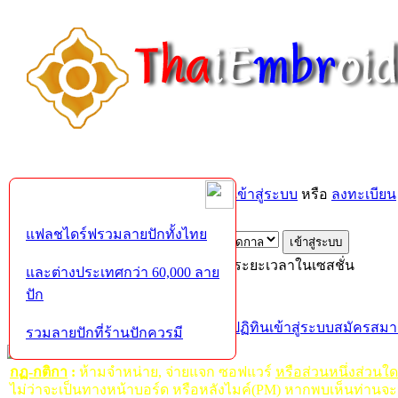
ยินดีต้อนรับคุณ,
บุคคลทั่วไป
กรุณา
เข้าสู่ระบบ
หรือ
ลงทะเบียน
ส่งอีเมล์ยืนยันการใช้งาน?
แฟลชไดร์ฟรวมลายปักทั้งไทย
เข้าสู่ระบบด้วยชื่อผู้ใช้ รหัสผ่าน และระยะเวลาในเซสชั่น
และต่างประเทศกว่า 60,000 ลาย
ปัก
หน้าแรก
เว็บบอร์ด
ช่วยเหลือ
ค้นหา
ปฏิทิน
เข้าสู่ระบบ
สมัครสมา
รวมลายปักที่ร้านปักควรมี
กฏ-กติกา
:
ห้ามจำหน่าย, จ่ายแจก ซอฟแวร์
หรือส่วนหนึ่งส่วนใ
ไม่ว่าจะเป็นทางหน้าบอร์ด หรือหลังไมค์(PM) หากพบเห็นท่านจะ