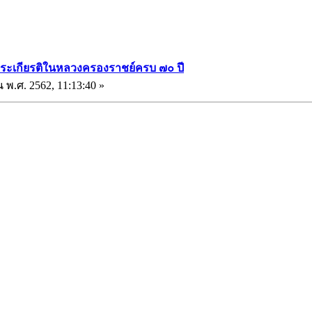
พระเกียรติในหลวงครองราชย์ครบ ๗๐ ปี
น พ.ศ. 2562, 11:13:40 »