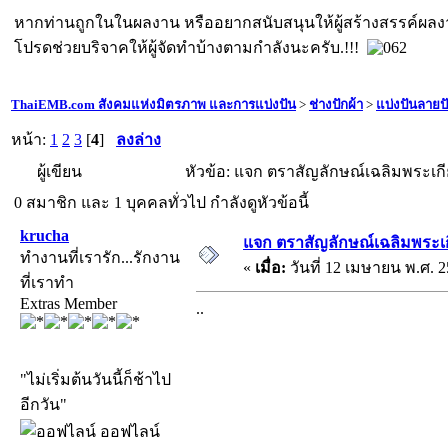
หากท่านถูกในในผลงาน หรืออยากสนับสนุนให้ผู้สร้างสรรค์ผล
โปรดช่วยบริจาคให้ผู้จัดทำบ้างตามกำลังนะครับ.!!!
ThaiEMB.com สังคมแห่งมิตรภาพ และการแบ่งปัน
>
ช่างปักผ้า
>
แบ่งปันลายป
หน้า:
1
2
3
[
4
]
ลงล่าง
ผู้เขียน
หัวข้อ: แจก ตราสัญลักษณ์เฉลิมพระเกี
0 สมาชิก และ 1 บุคคลทั่วไป กำลังดูหัวข้อนี้
krucha
แจก ตราสัญลักษณ์เฉลิมพระเ
ทำงานที่เรารัก...รักงาน
«
เมื่อ:
วันที่ 12 เมษายน พ.ศ. 2
ที่เราทำ
Extras Member
..
"ไม่เริ่มต้นวันนี้ก็ช้าไป
อีกวัน"
ออฟไลน์