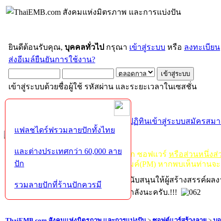
ยินดีต้อนรับคุณ,
บุคคลทั่วไป
กรุณา
เข้าสู่ระบบ
หรือ
ลงทะเบียน
ส่งอีเมล์ยืนยันการใช้งาน?
เข้าสู่ระบบด้วยชื่อผู้ใช้ รหัสผ่าน และระยะเวลาในเซสชั่น
หน้าแรก
เว็บบอร์ด
ช่วยเหลือ
ค้นหา
ปฏิทิน
เข้าสู่ระบบ
สมัครสมา
แฟลชไดร์ฟรวมลายปักทั้งไทย
และต่างประเทศกว่า 60,000 ลาย
กฏ-กติกา
:
ห้ามจำหน่าย, จ่ายแจก ซอฟแวร์
หรือส่วนหนึ่งส
ปัก
ไม่ว่าจะเป็นทางหน้าบอร์ด หรือหลังไมค์(PM) หากพบเห็นท่านจะ
หากท่านถูกในในผลงาน หรืออยากสนับสนุนให้ผู้สร้างสรรค์ผล
รวมลายปักที่ร้านปักควรมี
โปรดช่วยบริจาคให้ผู้จัดทำบ้างตามกำลังนะครับ.!!!
ThaiEMB.com สังคมแห่งมิตรภาพ และการแบ่งปัน
>
ซอฟต์แวร์สร้างลาย
>
บอ