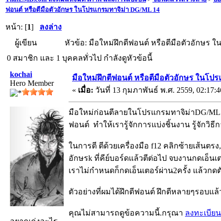
ฟอนต์ หรือตีมือตัวอักษร ในโปรแกรมทาจิม่า DG/ML 14
หน้า: [
1
]
ลงล่าง
ผู้เขียน
หัวข้อ: มือใหม่ฝึกตีฟอนต์ หรือตีมือตัวอักษร 
0 สมาชิก และ 1 บุคคลทั่วไป กำลังดูหัวข้อนี้
kochai
มือใหม่ฝึกตีฟอนต์ หรือตีมือตัวอักษร ในโ
Hero Member
«
เมื่อ:
วันที่ 13 กุมภาพันธ์ พ.ศ. 2559, 02:17:4
มือใหม่ก่อนตีลายในโปรแกรมทาจิม่าDG/ML 14 
ฟอนต์ ทำให้เรารู้จักการแบ่งชิ้นงาน รู้จักวิธี
ในการตี ตีด้วยเครื่องมือ f12 คลิกซ้ายเส้นตรง
อักษรk ที่คีย์บอร์ดแล้วตีต่อไป จบงานกดเอ็
เราไม่กำหนดก็กดเอ็นเตอร์ผ่าน2ครั้ง แล้วกดตัว
ตัวอย่างที่ผมได้ฝึกตีฟอนต์ ฝึกตีหลายๆรอบแล้ว 
คุณไม่สามารถดูข้อความนี้.กรุณา
ลงทะเบียน