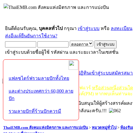
ยินดีต้อนรับคุณ,
บุคคลทั่วไป
กรุณา
เข้าสู่ระบบ
หรือ
ลงทะเบียน
ส่งอีเมล์ยืนยันการใช้งาน?
เข้าสู่ระบบด้วยชื่อผู้ใช้ รหัสผ่าน และระยะเวลาในเซสชั่น
หน้าแรก
เว็บบอร์ด
ช่วยเหลือ
ค้นหา
ปฏิทิน
เข้าสู่ระบบ
สมัครสมา
แฟลชไดร์ฟรวมลายปักทั้งไทย
กฏ-กติกา
:
ห้ามจำหน่าย, จ่ายแจก ซอฟแวร์
หรือส่วนหนึ่งส่วนใ
และต่างประเทศกว่า 60,000 ลาย
ไม่ว่าจะเป็นทางหน้าบอร์ด หรือหลังไมค์(PM) หากพบเห็นท่านจะ
ปัก
หากท่านถูกในในผลงาน หรืออยากสนับสนุนให้ผู้สร้างสรรค์ผล
โปรดช่วยบริจาคให้ผู้จัดทำบ้างตามกำลังนะครับ.!!!
รวมลายปักที่ร้านปักควรมี
ThaiEMB.com สังคมแห่งมิตรภาพ และการแบ่งปัน
>
หมวดหมู่ทั่วไป
>
ห้องรั