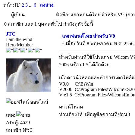
หน้า: [
1
]
2
3
...
6
ลงล่าง
ผู้เขียน
หัวข้อ: แจกฟอนต์ไทย สำหรับ V9 (อ่าน 
0 สมาชิก และ 1 บุคคลทั่วไป กำลังดูหัวข้อนี้
JTC
แจกฟอนต์ไทย สำหรับ V9
I am the wind
«
เมื่อ:
วันที่ 8 พฤษภาคม พ.ศ. 2556, 
Hero Member
สำหรับท่านที่ใช้โปรแกรม Wilcom V9
2006 หรือ e1.5 ได้อีกด้วย
เมื่อดาวน์โหลดและทำการแตกไฟล์แล้ว
V9.0 C:\EsWin
V2006 C:\Program Files\Wilcom\ES2
V e1.5 C:\Program Files\Wilcom\Embr
ออฟไลน์
ดาวน์โหลด
ท่านต้องให้
เพื่อดูข้อความที่ซ่อน!!
เพศ:
กระทู้: 4629
สมาชิก Nº: 3