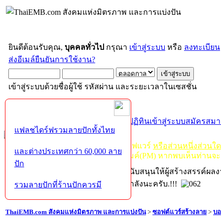
ยินดีต้อนรับคุณ,
บุคคลทั่วไป
กรุณา
เข้าสู่ระบบ
หรือ
ลงทะเบียน
ส่งอีเมล์ยืนยันการใช้งาน?
เข้าสู่ระบบด้วยชื่อผู้ใช้ รหัสผ่าน และระยะเวลาในเซสชั่น
หน้าแรก
เว็บบอร์ด
ช่วยเหลือ
ค้นหา
ปฏิทิน
เข้าสู่ระบบ
สมัครสมา
แฟลชไดร์ฟรวมลายปักทั้งไทย
กฏ-กติกา
:
ห้ามจำหน่าย, จ่ายแจก ซอฟแวร์
หรือส่วนหนึ่งส่วนใ
และต่างประเทศกว่า 60,000 ลาย
ไม่ว่าจะเป็นทางหน้าบอร์ด หรือหลังไมค์(PM) หากพบเห็นท่านจะ
ปัก
หากท่านถูกในในผลงาน หรืออยากสนับสนุนให้ผู้สร้างสรรค์ผล
โปรดช่วยบริจาคให้ผู้จัดทำบ้างตามกำลังนะครับ.!!!
รวมลายปักที่ร้านปักควรมี
ThaiEMB.com สังคมแห่งมิตรภาพ และการแบ่งปัน
>
ซอฟต์แวร์สร้างลาย
>
บอ