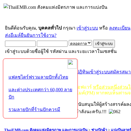
ยินดีต้อนรับคุณ,
บุคคลทั่วไป
กรุณา
เข้าสู่ระบบ
หรือ
ลงทะเบียน
ส่งอีเมล์ยืนยันการใช้งาน?
เข้าสู่ระบบด้วยชื่อผู้ใช้ รหัสผ่าน และระยะเวลาในเซสชั่น
หน้าแรก
เว็บบอร์ด
ช่วยเหลือ
ค้นหา
ปฏิทิน
เข้าสู่ระบบ
สมัครสมา
แฟลชไดร์ฟรวมลายปักทั้งไทย
กฏ-กติกา
:
ห้ามจำหน่าย, จ่ายแจก ซอฟแวร์
หรือส่วนหนึ่งส่วน
และต่างประเทศกว่า 60,000 ลาย
ไม่ว่าจะเป็นทางหน้าบอร์ด หรือหลังไมค์(PM) หากพบเห็นท่านจ
ปัก
หากท่านถูกในในผลงาน หรืออยากสนับสนุนให้ผู้สร้างสรรค์ผ
รวมลายปักที่ร้านปักควรมี
โปรดช่วยบริจาคให้ผู้จัดทำบ้างตามกำลังนะครับ.!!!
ThaiEMB.com สังคมแห่งมิตรภาพ และการแบ่งปัน
>
ช่างปักผ้า
>
แบ่งปันลายป